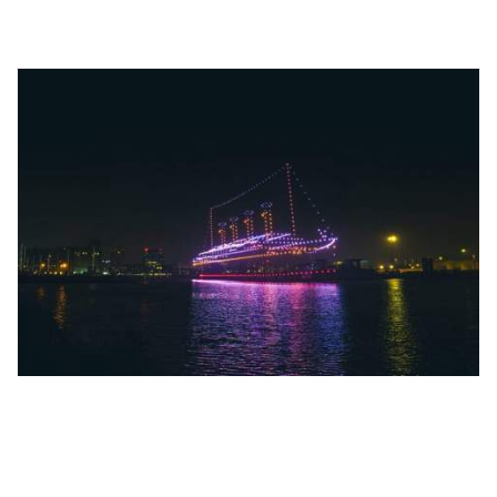
kikötő
950 drón hozta vissza a Titanicot
Belfast egére
2026.04.03
CIVILHETES