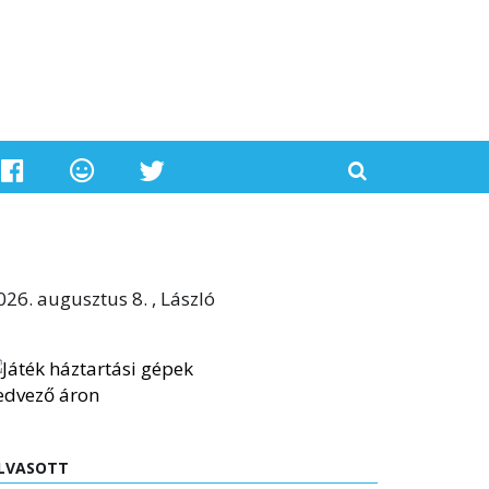
026. augusztus 8. , László
LVASOTT