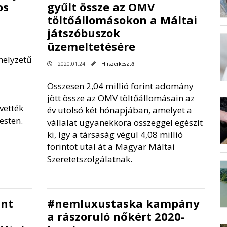
os
gyűlt össze az OMV
töltőállomásokon a Máltai
játszóbuszok
üzemeltetésére
helyzetű
2020.01.24
Hírszerkesztő
Összesen 2,04 millió forint adomány
jött össze az OMV töltőállomásain az
vették
év utolsó két hónapjában, amelyet a
esten.
vállalat ugyanekkora összeggel egészít
ki, így a társaság végül 4,08 millió
forintot utal át a Magyar Máltai
Szeretetszolgálatnak.
int
#nemluxustaska kampány
a rászoruló nőkért 2020-