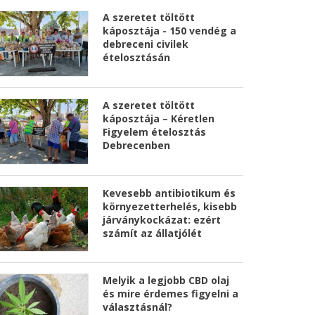
A szeretet töltött
káposztája - 150 vendég a
debreceni civilek
ételosztásán
A szeretet töltött
káposztája – Kéretlen
Figyelem ételosztás
Debrecenben
Kevesebb antibiotikum és
környezetterhelés, kisebb
járványkockázat: ezért
számít az állatjólét
Melyik a legjobb CBD olaj
és mire érdemes figyelni a
választásnál?