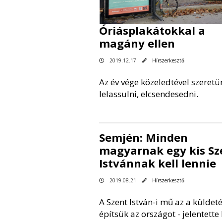
Óriásplakátokkal a
magány ellen
2019.12.17
Hírszerkesztő
Az év vége közeledtével szeretü
lelassulni, elcsendesedni.
Semjén: Minden
magyarnak egy kis Sz
Istvánnak kell lennie
2019.08.21
Hírszerkesztő
A Szent István-i mű az a küldet
építsük az országot - jelentette 