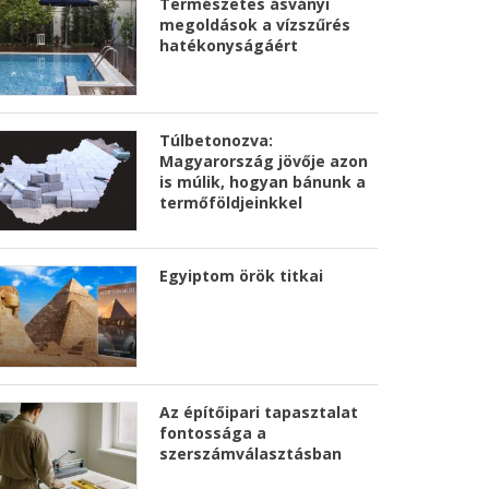
Természetes ásványi
megoldások a vízszűrés
hatékonyságáért
Túlbetonozva:
Magyarország jövője azon
is múlik, hogyan bánunk a
termőföldjeinkkel
Egyiptom örök titkai
Az építőipari tapasztalat
fontossága a
szerszámválasztásban