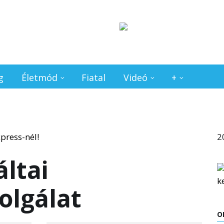
g
Életmód
Fiatal
Videó
+
2
ltai
olgálat
O