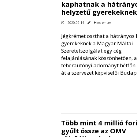
kaphatnak a hátrány
helyzetű gyerekeknek
2020.09.14
Híres ember
Jégkrémet oszthat a hátrányos 
gyerekeknek a Magyar Máltai
Szeretetszolgálat egy cég
felajánlásának köszönhetően, a
teherautónyi adományt hétfőn 
át a szervezet képviselői Budap
Több mint 4 millió for
gyűlt össze az OMV