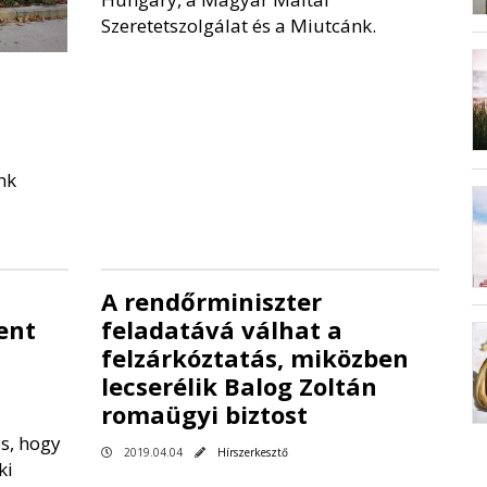
Szeretetszolgálat és a Miutcánk.
nk
A rendőrminiszter
ent
feladatává válhat a
felzárkóztatás, miközben
lecserélik Balog Zoltán
romaügyi biztost
és, hogy
2019.04.04
Hírszerkesztő
ki