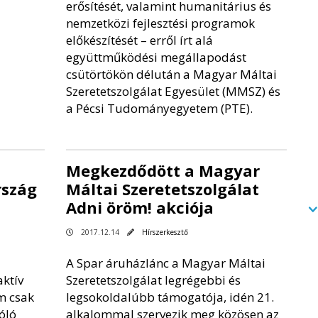
erősítését, valamint humanitárius és
nemzetközi fejlesztési programok
előkészítését – erről írt alá
együttműködési megállapodást
csütörtökön délután a Magyar Máltai
Szeretetszolgálat Egyesület (MMSZ) és
a Pécsi Tudományegyetem (PTE).
Megkezdődött a Magyar
rszág
Máltai Szeretetszolgálat
Adni öröm! akciója
2017.12.14
Hírszerkesztő
A Spar áruházlánc a Magyar Máltai
aktív
Szeretetszolgálat legrégebbi és
m csak
legsokoldalúbb támogatója, idén 21.
óló
alkalommal szervezik meg közösen az