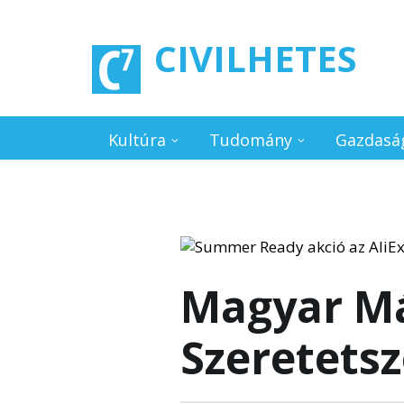
Ugrás a tartalomra
CIVILHETES
Kultúra
Tudomány
Gazdasá
Magyar Má
Szeretetsz