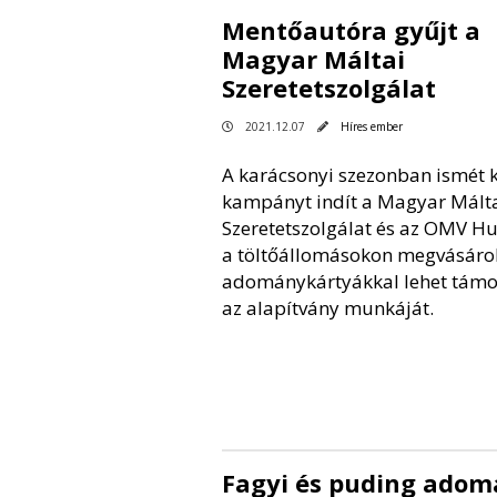
Mentőautóra gyűjt a
Magyar Máltai
Szeretetszolgálat
2021.12.07
Híres ember
A karácsonyi szezonban ismét k
kampányt indít a Magyar Mált
Szeretetszolgálat és az OMV Hu
a töltőállomásokon megvásáro
adománykártyákkal lehet támo
az alapítvány munkáját.
Fagyi és puding adom