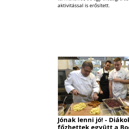
aktivitással is erősített.
Jónak lenni jó! - Diáko
főzhettek együtt a B