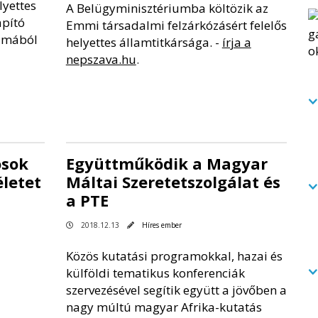
lyettes
A Belügyminisztériumba költözik az
apító
Emmi társadalmi felzárkózásért felelős
almából
helyettes államtitkársága. -
írja a
nepszava.hu
.
osok
Együttműködik a Magyar
letet
Máltai Szeretetszolgálat és
a PTE
2018.12.13
Híres ember
Közös kutatási programokkal, hazai és
külföldi tematikus konferenciák
szervezésével segítik együtt a jövőben a
nagy múltú magyar Afrika-kutatás