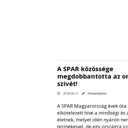
A SPAR közössége
megdobbantotta az o
szívét!
2018.08.21
Hírszerkesztő
A SPAR Magyarország évek óta
elkötelezett híve a minőségi és 
életnek, melyet idén nyáron ne
termékeivel, de egy országra sz