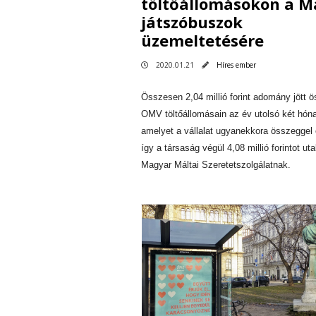
töltőállomásokon a M
játszóbuszok
üzemeltetésére
2020.01.21
Híres ember
Összesen 2,04 millió forint adomány jött 
OMV töltőállomásain az év utolsó két hón
amelyet a vállalat ugyanekkora összeggel 
így a társaság végül 4,08 millió forintot uta
Magyar Máltai Szeretetszolgálatnak.