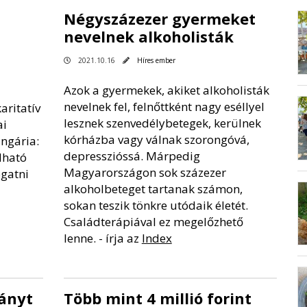
Négyszázezer gyermeket
nevelnek alkoholisták
2021.10.16
Híres ember
Azok a gyermekek, akiket alkoholisták
nevelnek fel, felnőttként nagy eséllyel
aritatív
lesznek szenvedélybetegek, kerülnek
ai
kórházba vagy válnak szorongóvá,
ngária:
depresszióssá. Márpedig
lható
Magyarországon sok százezer
gatni
alkoholbeteget tartanak számon,
sokan teszik tönkre utódaik életét.
Családterápiával ez megelőzhető
lenne. - írja az
Index
ányt
Több mint 4 millió forint