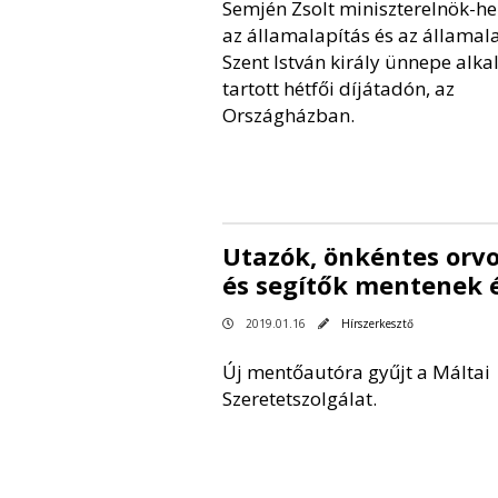
Semjén Zsolt miniszterelnök-he
az államalapítás és az államal
Szent István király ünnepe alk
tartott hétfői díjátadón, az
Országházban.
Utazók, önkéntes orv
és segítők mentenek é
2019.01.16
Hírszerkesztő
Új mentőautóra gyűjt a Máltai
Szeretetszolgálat.