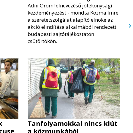
Adni Öröm! elnevezésű jótékonysági
kezdeményezést - mondta Kozma Imre,
a szeretetszolgálat alapító elnöke az
akció elindítása alkalmából rendezett
budapesti sajtótájékoztatón
csütörtökön.
k
Tanfolyamokkal nincs kiút
ocuse
a közmunkából