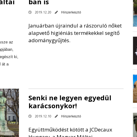
áltai
ban is
2019.12.20
Hírszerkesztő
Januárban újraindul a rászoruló nőket
alapvető higiéniás termékekkel segítő
adománygyűjtés.
össze az
apjában,
egészít ki,
l át a
Senki ne legyen egyedül
karácsonykor!
2019.12.10
Hírszerkesztő
Együttműködést kötött a JCDecaux
Hungary, a Magyar Máltai