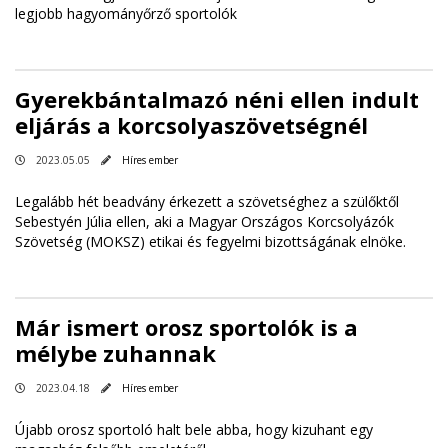
legjobb hagyományőrző sportolók
Gyerekbántalmazó néni ellen indult
eljárás a korcsolyaszövetségnél
2023.05.05
Híres ember
Legalább hét beadvány érkezett a szövetséghez a szülőktől
Sebestyén Júlia ellen, aki a Magyar Országos Korcsolyázók
Szövetség (MOKSZ) etikai és fegyelmi bizottságának elnöke.
Már ismert orosz sportolók is a
mélybe zuhannak
2023.04.18
Híres ember
Újabb orosz sportoló halt bele abba, hogy kizuhant egy