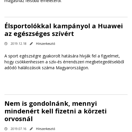
magasház felsőbb emeletéről.
Élsportolókkal kampányol a Huawei
az egészséges szívért
2019.12.18
Hírszerkesztő
A sport egészségre gyakorolt hatására hívják fel a figyelmet,
hogy csökkenhessen a szív-és érrendszeri megbetegedésekből
adódó halálozások száma Magyarországon.
Nem is gondolnánk, mennyi
mindenért kell fizetni a körzeti
orvosnál
2019.07.16
Hírszerkesztő