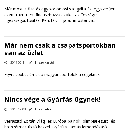
Már most is fizetős egy sor orvosi szolgáltatás, egyszerűen
azért, mert nem finanszírozza azokat az Országos
Egészségbiztosítási Pénztár. -
írja az infostart.hu
.
Már nem csak a csapatsportokban
van az üzlet
2019.03.11
Hírszerkesztő
Egyre többet érnek a magyar sportolók a cégeknek.
Nincs vége a Gyárfás-ügynek!
2016.12.08
Híres ember
Verrasztó Zoltán világ- és Európa-bajnok, olimpiai ezüst- és
bronzérmes úszó beszélt Gyárfás Tamás lemondásáról.