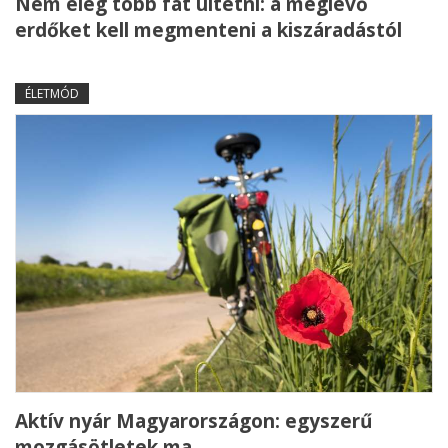
Nem elég több fát ültetni: a meglévő
erdőket kell megmenteni a kiszáradástól
ÉLETMÓD
Aktív nyár Magyarországon: egyszerű
mozgásötletek ma