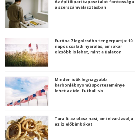
Az építőipari tapasztalat fontossága
a szerszámválasztásban
Európa 7 legolcsóbb tengerpartja: 10
napos családi nyaralás, ami akár
olcsóbb is lehet, mint a Balaton
Minden idők legnagyobb
karbonlábnyomú sporteseménye
lehet az idei futball-vb
Taralli: az olasz nasi, ami elvarázsolja
az ízlelőbimbókat