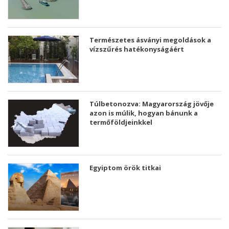
Természetes ásványi megoldások a
vízszűrés hatékonyságáért
Túlbetonozva: Magyarország jövője
azon is múlik, hogyan bánunk a
termőföldjeinkkel
Egyiptom örök titkai