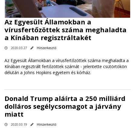
Az Egyesült Államokban a
vírusfertőzöttek száma meghaladta
a Kínában regisztráltakét
2020.03.27
Hírszerkesztő
Az Egyesült Államokban a vírusfertőzöttek száma meghaladta a
Kínában regisztrált fertőzöttek számát - jelentette csütörtökön
délután a Johns Hopkins egyetem és kórház.
Donald Trump aláírta a 250 milliárd
dolláros segélycsomagot a járvány
miatt
2020.03.19
Hírszerkesztő