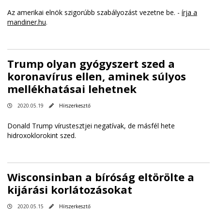
Az amerikai elnök szigorúbb szabályozást vezetne be. -
írja a
mandiner.hu
.
Trump olyan gyógyszert szed a
koronavírus ellen, aminek súlyos
mellékhatásai lehetnek
2020.05.19
Hírszerkesztő
Donald Trump vírustesztjei negatívak, de másfél hete
hidroxoklorokint szed.
Wisconsinban a bíróság eltörölte a
kijárási korlátozásokat
2020.05.15
Hírszerkesztő