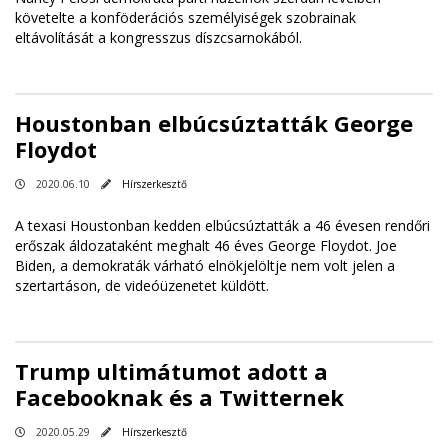
követelte a konföderációs személyiségek szobrainak
eltávolítását a kongresszus díszcsarnokából.
Houstonban elbúcsúztatták George
Floydot
2020.06.10
Hírszerkesztő
A texasi Houstonban kedden elbúcsúztatták a 46 évesen rendőri
erőszak áldozataként meghalt 46 éves George Floydot. Joe
Biden, a demokraták várható elnökjelöltje nem volt jelen a
szertartáson, de videóüzenetet küldött.
Trump ultimátumot adott a
Facebooknak és a Twitternek
2020.05.29
Hírszerkesztő