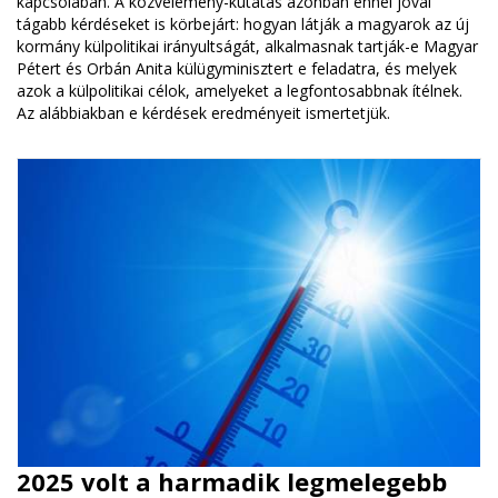
kapcsolaban. A közvélemény-kutatás azonban ennél jóval
tágabb kérdéseket is körbejárt: hogyan látják a magyarok az új
kormány külpolitikai irányultságát, alkalmasnak tartják-e Magyar
Pétert és Orbán Anita külügyminisztert e feladatra, és melyek
azok a külpolitikai célok, amelyeket a legfontosabbnak ítélnek.
Az alábbiakban e kérdések eredményeit ismertetjük.
2025 volt a harmadik legmelegebb