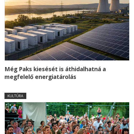
Még Paks kiesését is áthidalhatná a
megfelelő energiatárolás
KULTÚRA