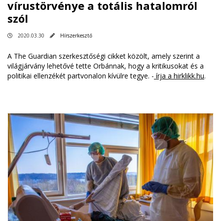
vírustörvénye a totális hatalomról
szól
2020.03.30
Hírszerkesztő
A The Guardian szerkesztőségi cikket közölt, amely szerint a
világjárvány lehetővé tette Orbánnak, hogy a kritikusokat és a
politikai ellenzékét partvonalon kívülre tegye. -
írja a hirklikk.hu
.