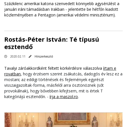
Százkilenc amerikai katona szenvedett könnyebb agysérülést a
januári iráni támadásban Irakban - jelentette be hétfőn kiadott
közleményében a Pentagon (amerikai védelmi minisztérium).
Rostás-Péter István: Té típusú
esztendő
2020.02.11
Hírszerkesztő
Tavalyi záróakkordként feltett körkérdésre válaszolva
írtam e
rovatban
, hogy érzésem szerint zsákutcás, dadogós év lesz ez a
mostani; az eddigi történések és fejlemények egyrészt
visszaigazoltak-forma, másfelől arra ösztönöznek (sőt
provokálnak), hogy bővebben kifejtsem, mit is értek T
kategóriájú esztendőn. -
írja a maszol.ro
.