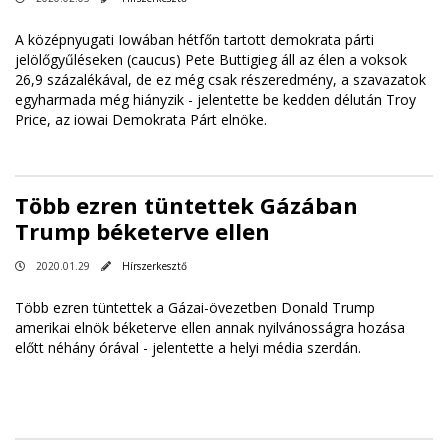
A középnyugati Iowában hétfőn tartott demokrata párti
jelölőgyűléseken (caucus) Pete Buttigieg áll az élen a voksok
26,9 százalékával, de ez még csak részeredmény, a szavazatok
egyharmada még hiányzik - jelentette be kedden délután Troy
Price, az iowai Demokrata Párt elnöke.
Több ezren tüntettek Gázában
Trump béketerve ellen
2020.01.29
Hírszerkesztő
Több ezren tüntettek a Gázai-övezetben Donald Trump
amerikai elnök béketerve ellen annak nyilvánosságra hozása
előtt néhány órával - jelentette a helyi média szerdán.