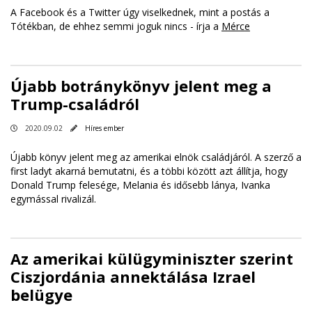
A Facebook és a Twitter úgy viselkednek, mint a postás a
Tótékban, de ehhez semmi joguk nincs - írja a
Mérce
Újabb botránykönyv jelent meg a
Trump-családról
2020.09.02
Híres ember
Újabb könyv jelent meg az amerikai elnök családjáról. A szerző a
first ladyt akarná bemutatni, és a többi között azt állítja, hogy
Donald Trump felesége, Melania és idősebb lánya, Ivanka
egymással rivalizál.
Az amerikai külügyminiszter szerint
Ciszjordánia annektálása Izrael
belügye