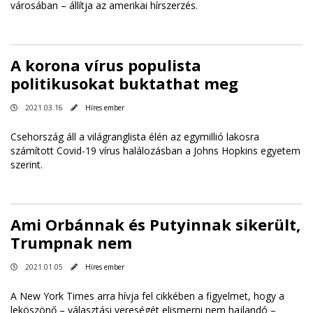
városában – állítja az amerikai hírszerzés.
A korona vírus populista
politikusokat buktathat meg
2021.03.16
Híres ember
Csehország áll a világranglista élén az egymillió lakosra
számított Covid-19 vírus halálozásban a Johns Hopkins egyetem
szerint.
Ami Orbánnak és Putyinnak sikerült,
Trumpnak nem
2021.01.05
Híres ember
A New York Times arra hívja fel cikkében a figyelmet, hogy a
leköszönő – választási vereségét elismerni nem hajlandó –