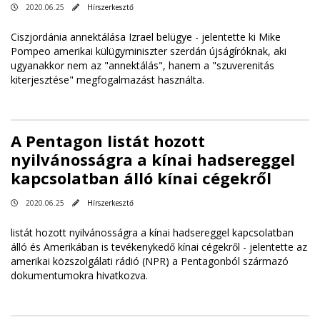
2020.06.25
Hírszerkesztő
Ciszjordánia annektálása Izrael belügye - jelentette ki Mike
Pompeo amerikai külügyminiszter szerdán újságíróknak, aki
ugyanakkor nem az "annektálás", hanem a "szuverenitás
kiterjesztése" megfogalmazást használta.
A Pentagon listát hozott
nyilvánosságra a kínai hadsereggel
kapcsolatban álló kínai cégekről
2020.06.25
Hírszerkesztő
listát hozott nyilvánosságra a kínai hadsereggel kapcsolatban
álló és Amerikában is tevékenykedő kínai cégekről - jelentette az
amerikai közszolgálati rádió (NPR) a Pentagonból származó
dokumentumokra hivatkozva.