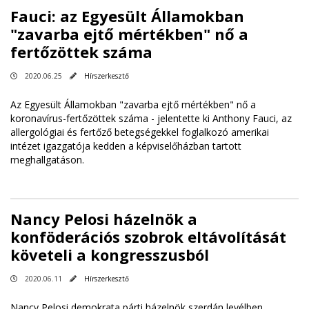
Fauci: az Egyesült Államokban
"zavarba ejtő mértékben" nő a
fertőzöttek száma
2020.06.25
Hírszerkesztő
Az Egyesült Államokban "zavarba ejtő mértékben" nő a
koronavírus-fertőzöttek száma - jelentette ki Anthony Fauci, az
allergológiai és fertőző betegségekkel foglalkozó amerikai
intézet igazgatója kedden a képviselőházban tartott
meghallgatáson.
Nancy Pelosi házelnök a
konföderációs szobrok eltávolítását
követeli a kongresszusból
2020.06.11
Hírszerkesztő
Nancy Pelosi demokrata párti házelnök szerdán levélben