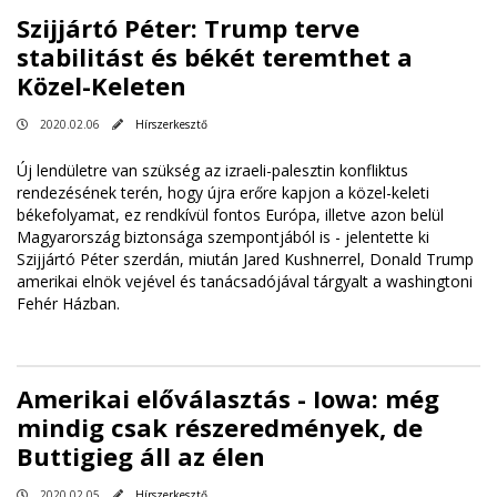
Szijjártó Péter: Trump terve
stabilitást és békét teremthet a
Közel-Keleten
2020.02.06
Hírszerkesztő
Új lendületre van szükség az izraeli-palesztin konfliktus
rendezésének terén, hogy újra erőre kapjon a közel-keleti
békefolyamat, ez rendkívül fontos Európa, illetve azon belül
Magyarország biztonsága szempontjából is - jelentette ki
Szijjártó Péter szerdán, miután Jared Kushnerrel, Donald Trump
amerikai elnök vejével és tanácsadójával tárgyalt a washingtoni
Fehér Házban.
Amerikai előválasztás - Iowa: még
mindig csak részeredmények, de
Buttigieg áll az élen
2020.02.05
Hírszerkesztő