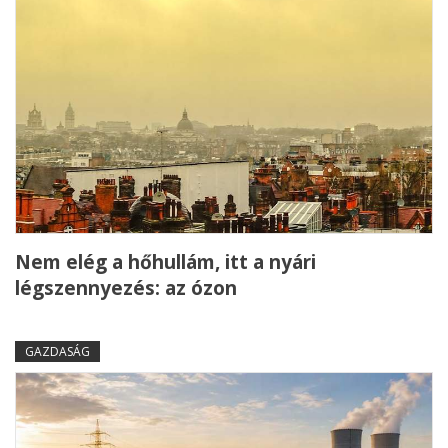
Nem elég a hőhullám, itt a nyári
légszennyezés: az ózon
GAZDASÁG