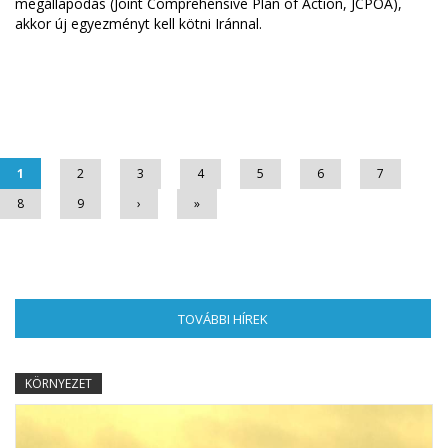
megállapodás (Joint Comprehensive Plan of Action, JCPOA),
akkor új egyezményt kell kötni Iránnal.
Oldalak
1
2
3
4
5
6
7
8
9
›
»
TOVÁBBI HÍREK
(AKTÍV FÜL)
KÖRNYEZET