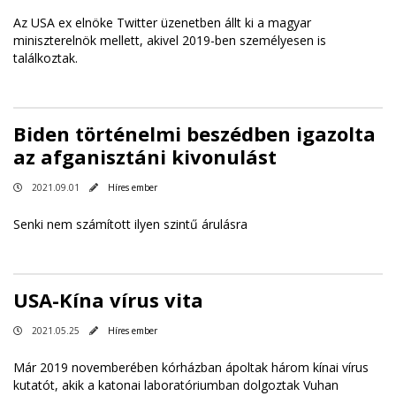
Az USA ex elnöke Twitter üzenetben állt ki a magyar
miniszterelnök mellett, akivel 2019-ben személyesen is
találkoztak.
Biden történelmi beszédben igazolta
az afganisztáni kivonulást
2021.09.01
Híres ember
Senki nem számított ilyen szintű árulásra
USA-Kína vírus vita
2021.05.25
Híres ember
Már 2019 novemberében kórházban ápoltak három kínai vírus
kutatót, akik a katonai laboratóriumban dolgoztak Vuhan