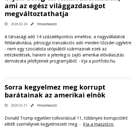
ami az egész világgazdaságot
megváltoztathatja
2020.02.24
Hírszerkesztő
A társasági adó 14 százalékpontos emelése, a nagyvállalatok
feldarabolása, pénzügyi tranzakciós adó minden tőzsdei ügyletre
- nem egy szocialista utópiából származnak ezek az
intézkedések, hanem a jelenleg is zajló amerikai előválasztás
demokrata jelöltjeinek programjából. -
írja a portfolio.hu
.
Sorra kegyelmez meg korrupt
barátainak az amerikai elnök
2020.02.21
Hírszerkesztő
Donald Trump egyetlen tollvonással 11, többnyire korrupcióért
elítélt személynek kegyelmezett meg. -
írja a maszol.ro
.