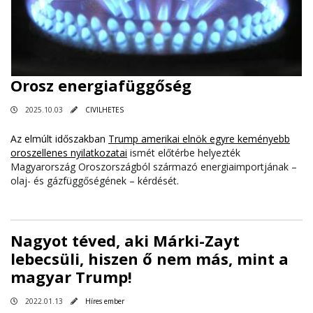
Orosz energiafüggőség
2025.10.03
CIVILHETES
Az elmúlt időszakban
Trump amerikai elnök egyre keményebb
oroszellenes nyilatkozatai
ismét előtérbe helyezték
Magyarország Oroszországból származó energiaimportjának –
olaj- és gázfüggőségének – kérdését.
Nagyot téved, aki Márki-Zayt
lebecsüli, hiszen ő nem más, mint a
magyar Trump!
2022.01.13
Híres ember