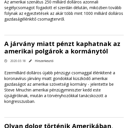
Az amerikai szenátus 250 milliárd dolláros azonnali
segélycsomagot fogadott el szerdán délután, miközben tovább
folynak az egyeztetések az akár több mint 1000 milliárd dolláros
gazdaságélénkítő csomagtervről.
A járvány miatt pénzt kaphatnak az
amerikai polgárok a kormánytól
2020.03.18
Hírszerkesztő
Ezermilliárd dolláros újabb pénzügyi csomaggal élénkítené a
koronavírus-járvány miatt gondokkal küszködő amerikai
gazdaságot az amerikai szövetségi kormány - jelentette be
Steve Mnuchin amerikai pénzügyminiszter kedd este
újságíróknak, miután a törvényhozókkal tanácskozott a
kongresszusban.
Olyan dolog történik Amerikában,