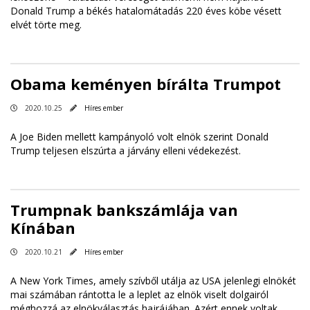
Donald Trump a békés hatalomátadás 220 éves köbe vésett
elvét törte meg.
Obama keményen bírálta Trumpot
2020.10.25
Híres ember
A Joe Biden mellett kampányoló volt elnök szerint Donald
Trump teljesen elszúrta a járvány elleni védekezést.
Trumpnak bankszámlája van
Kínában
2020.10.21
Híres ember
A New York Times, amely szívből utálja az USA jelenlegi elnökét
mai számában rántotta le a leplet az elnök viselt dolgairól
méghozzá az elnökválasztás hajrájában. Azért ennek voltak