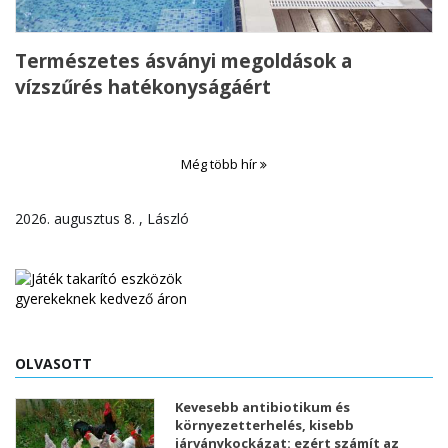
Természetes ásványi megoldások a
vízszűrés hatékonyságáért
Még több hír
2026. augusztus 8. , László
OLVASOTT
Kevesebb antibiotikum és
környezetterhelés, kisebb
járványkockázat: ezért számít az