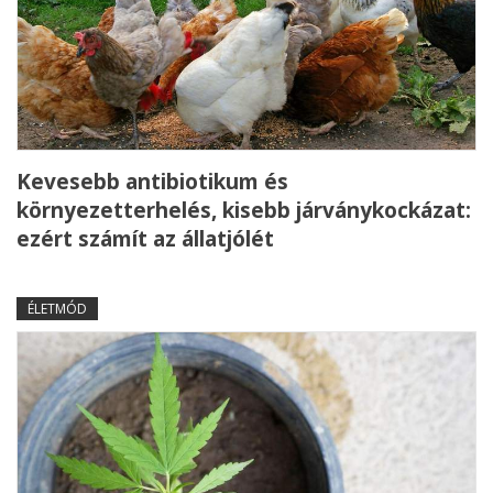
Kevesebb antibiotikum és
környezetterhelés, kisebb járványkockázat:
ezért számít az állatjólét
ÉLETMÓD