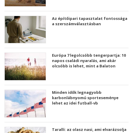
Az építőipari tapasztalat fontossága
a szerszámválasztásban
Európa 7 legolcsóbb tengerpartja: 10
napos családi nyaralás, ami akár
olcsóbb is lehet, mint a Balaton
Minden idők legnagyobb
karbonlábnyomú sporteseménye
lehet az idei futball-vb
Taralli: az olasz nasi, ami elvarázsolja