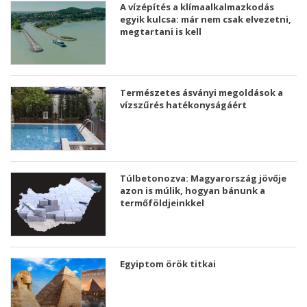
A vízépítés a klímaalkalmazkodás
egyik kulcsa: már nem csak elvezetni,
megtartani is kell
Természetes ásványi megoldások a
vízszűrés hatékonyságáért
Túlbetonozva: Magyarország jövője
azon is múlik, hogyan bánunk a
termőföldjeinkkel
Egyiptom örök titkai