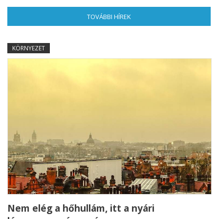
TOVÁBBI HÍREK
(AKTÍV FÜL)
KÖRNYEZET
Nem elég a hőhullám, itt a nyári