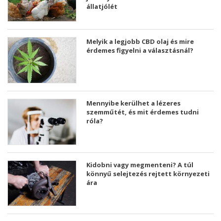
állatjólét
Melyik a legjobb CBD olaj és mire
érdemes figyelni a választásnál?
Mennyibe kerülhet a lézeres
szemműtét, és mit érdemes tudni
róla?
Kidobni vagy megmenteni? A túl
könnyű selejtezés rejtett környezeti
ára