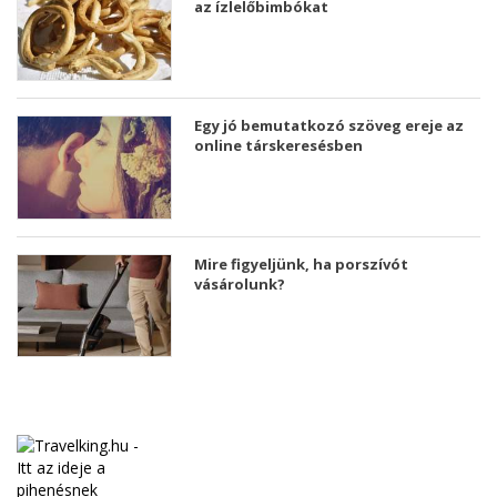
az ízlelőbimbókat
Egy jó bemutatkozó szöveg ereje az
online társkeresésben
Mire figyeljünk, ha porszívót
vásárolunk?