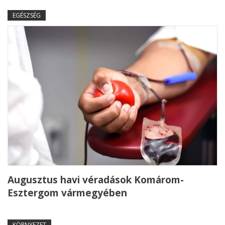
EGÉSZSÉG
Augusztus havi véradások Komárom-
Esztergom vármegyében
KÖRNYEZET