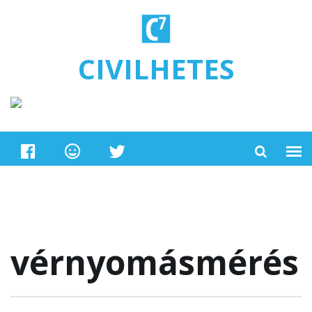
Ugrás a tartalomra
CIVILHETES
vérnyomásmérés