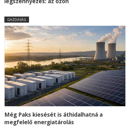
légszennyezés: az ózon
GAZDASÁG
Még Paks kiesését is áthidalhatná a
megfelelő energiatárolás