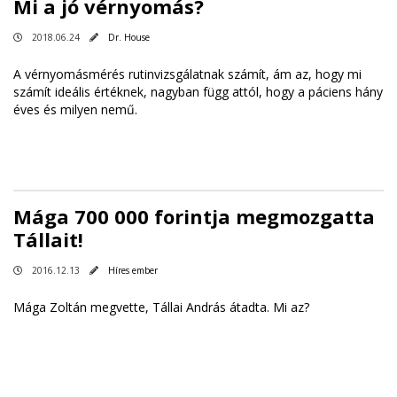
Mi a jó vérnyomás?
2018.06.24
Dr. House
A vérnyomásmérés rutinvizsgálatnak számít, ám az, hogy mi
számít ideális értéknek, nagyban függ attól, hogy a páciens hány
éves és milyen nemű.
Mága 700 000 forintja megmozgatta
Tállait!
2016.12.13
Híres ember
Mága Zoltán megvette, Tállai András átadta. Mi az?