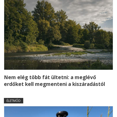
Nem elég több fát ültetni: a meglévő
erdőket kell megmenteni a kiszáradástól
ÉLETMÓD