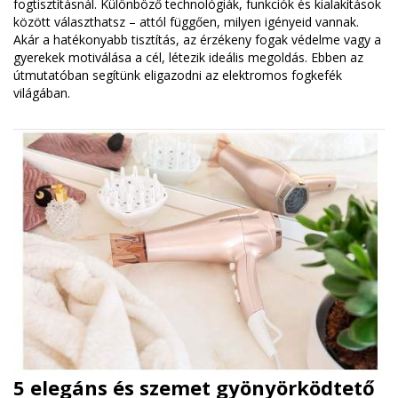
fogtisztításnál. Különböző technológiák, funkciók és kialakítások
között választhatsz – attól függően, milyen igényeid vannak.
Akár a hatékonyabb tisztítás, az érzékeny fogak védelme vagy a
gyerekek motiválása a cél, létezik ideális megoldás. Ebben az
útmutatóban segítünk eligazodni az elektromos fogkefék
világában.
5 elegáns és szemet gyönyörködtető