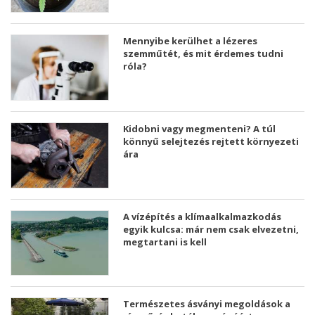
Mennyibe kerülhet a lézeres
szemműtét, és mit érdemes tudni
róla?
Kidobni vagy megmenteni? A túl
könnyű selejtezés rejtett környezeti
ára
A vízépítés a klímaalkalmazkodás
egyik kulcsa: már nem csak elvezetni,
megtartani is kell
Természetes ásványi megoldások a