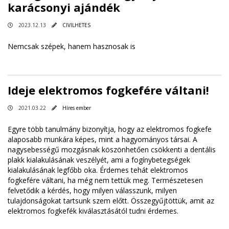
karácsonyi ajándék
2023.12.13
CIVILHETES
Nemcsak szépek, hanem hasznosak is
Ideje elektromos fogkefére váltani!
2021.03.22
Híres ember
Egyre több tanulmány bizonyítja, hogy az elektromos fogkefe
alaposabb munkára képes, mint a hagyományos társai. A
nagysebességű mozgásnak köszönhetően csökkenti a dentális
plakk kialakulásának veszélyét, ami a fogínybetegségek
kialakulásának legfőbb oka. Érdemes tehát elektromos
fogkefére váltani, ha még nem tettük meg. Természetesen
felvetődik a kérdés, hogy milyen válasszunk, milyen
tulajdonságokat tartsunk szem előtt. Összegyűjtöttük, amit az
elektromos fogkefék kiválasztásától tudni érdemes.