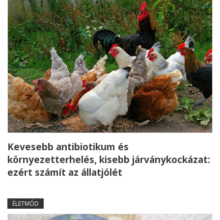
Kevesebb antibiotikum és
környezetterhelés, kisebb járványkockázat:
ezért számít az állatjólét
ÉLETMÓD