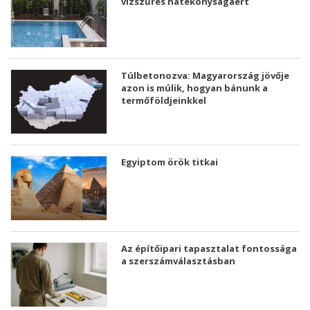
vízszűrés hatékonyságáért
Túlbetonozva: Magyarország jövője
azon is múlik, hogyan bánunk a
termőföldjeinkkel
Egyiptom örök titkai
Az építőipari tapasztalat fontossága
a szerszámválasztásban