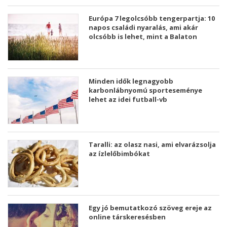
Európa 7 legolcsóbb tengerpartja: 10
napos családi nyaralás, ami akár
olcsóbb is lehet, mint a Balaton
Minden idők legnagyobb
karbonlábnyomú sporteseménye
lehet az idei futball-vb
Taralli: az olasz nasi, ami elvarázsolja
az ízlelőbimbókat
Egy jó bemutatkozó szöveg ereje az
online társkeresésben