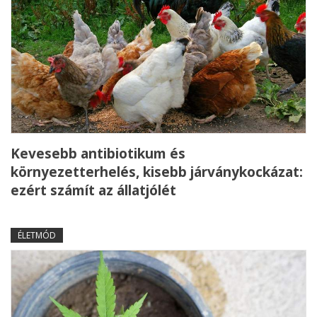
Kevesebb antibiotikum és
környezetterhelés, kisebb járványkockázat:
ezért számít az állatjólét
ÉLETMÓD