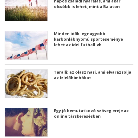
napos családi nyaralás, ami akár
olcsóbb is lehet, mint a Balaton
Minden idők legnagyobb
karbonlábnyomú sporteseménye
lehet az idei futball-vb
Taralli: az olasz nasi, ami elvarázsolja
az ízlelőbimbókat
Egy jó bemutatkozó szöveg ereje az
online társkeresésben