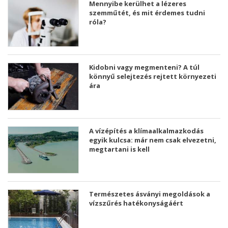
Mennyibe kerülhet a lézeres
szemműtét, és mit érdemes tudni
róla?
Kidobni vagy megmenteni? A túl
könnyű selejtezés rejtett környezeti
ára
A vízépítés a klímaalkalmazkodás
egyik kulcsa: már nem csak elvezetni,
megtartani is kell
Természetes ásványi megoldások a
vízszűrés hatékonyságáért