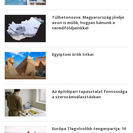
Túlbetonozva: Magyarország jövője
azon is múlik, hogyan bánunk a
termőföldjeinkkel
Egyiptom örök titkai
Az építőipari tapasztalat fontossága
a szerszámválasztásban
Európa 7 legolcsóbb tengerpartja: 10