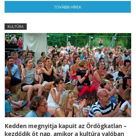
TOVÁBBI HÍREK
(AKTÍV FÜL)
KULTÚRA
Kedden megnyitja kapuit az Ördögkatlan –
kezdődik öt nap, amikor a kultúra valóban