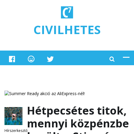
Ugrás a tartalomra
CIVILHETES
Hétpecsétes titok,
mennyi közpénzbe
Hírszerkesztő