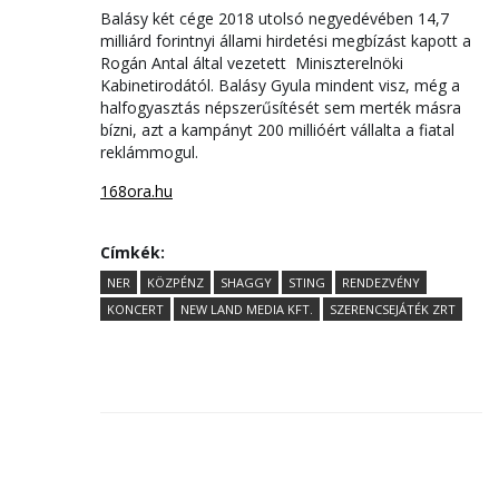
Balásy két cége 2018 utolsó negyedévében 14,7
milliárd forintnyi állami hirdetési megbízást kapott a
Rogán Antal által vezetett Miniszterelnöki
Kabinetirodától. Balásy Gyula mindent visz, még a
halfogyasztás népszerűsítését sem merték másra
bízni, azt a kampányt 200 millióért vállalta a fiatal
reklámmogul.
168ora.hu
Címkék:
NER
KÖZPÉNZ
SHAGGY
STING
RENDEZVÉNY
KONCERT
NEW LAND MEDIA KFT.
SZERENCSEJÁTÉK ZRT