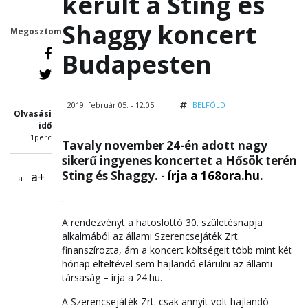
került a Sting és
Shaggy koncert
Megosztom
Budapesten
2019. február 05. - 12:05
BELFÖLD
Olvasási
idő
1perc
Tavaly november 24-én adott nagy
sikerű ingyenes koncertet a Hősök terén
Sting és Shaggy. -
írja a 168ora.hu
.
a+
a-
A rendezvényt a hatoslottó 30. születésnapja
alkalmából az állami Szerencsejáték Zrt.
finanszírozta, ám a koncert költségeit több mint két
hónap elteltével sem hajlandó elárulni az állami
társaság – írja a 24.hu.
A Szerencsejáték Zrt. csak annyit volt hajlandó