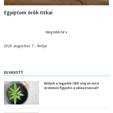
Egyiptom örök titkai
Még több hír
2026. augusztus 7. , Ibolya
OLVASOTT
Melyik a legjobb CBD olaj és mire
érdemes figyelni a választásnál?