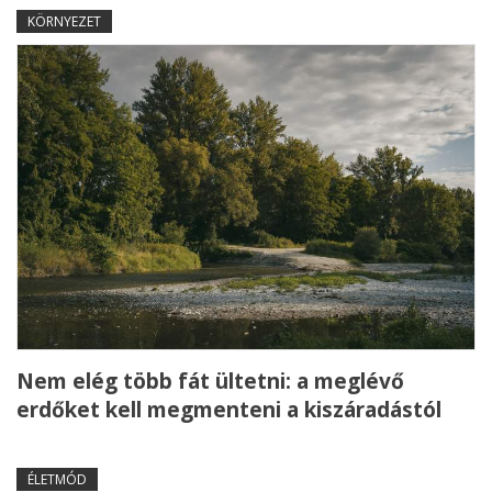
KÖRNYEZET
Nem elég több fát ültetni: a meglévő
erdőket kell megmenteni a kiszáradástól
ÉLETMÓD