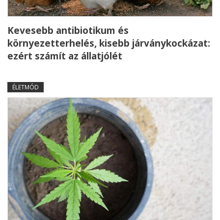
Kevesebb antibiotikum és
környezetterhelés, kisebb járványkockázat:
ezért számít az állatjólét
ÉLETMÓD