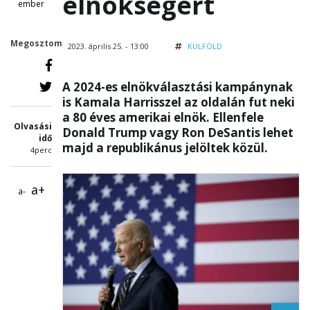
elnökségért
ember
Megosztom
2023. április 25. - 13:00
KÜLFÖLD
A 2024-es elnökválasztási kampánynak
is Kamala Harrisszel az oldalán fut neki
a 80 éves amerikai elnök. Ellenfele
Olvasási
Donald Trump vagy Ron DeSantis lehet
idő
majd a republikánus jelöltek közül.
4perc
a+
a-