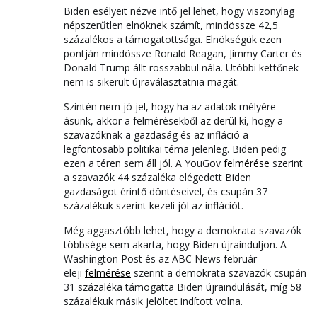
Biden esélyeit nézve intő jel lehet, hogy viszonylag
népszerűtlen elnöknek számít, mindössze 42,5
százalékos a támogatottsága. Elnökségük ezen
pontján mindössze Ronald Reagan, Jimmy Carter és
Donald Trump állt rosszabbul nála. Utóbbi kettőnek
nem is sikerült újraválasztatnia magát.
Szintén nem jó jel, hogy ha az adatok mélyére
ásunk, akkor a felmérésekből az derül ki, hogy a
szavazóknak a gazdaság és az infláció a
legfontosabb politikai téma jelenleg. Biden pedig
ezen a téren sem áll jól. A YouGov
felmérése
szerint
a szavazók 44 százaléka elégedett Biden
gazdaságot érintő döntéseivel, és csupán 37
százalékuk szerint kezeli jól az inflációt.
Még aggasztóbb lehet, hogy a demokrata szavazók
többsége sem akarta, hogy Biden újrainduljon. A
Washington Post és az ABC News február
eleji
felmérése
szerint a demokrata szavazók csupán
31 százaléka támogatta Biden újraindulását, míg 58
százalékuk másik jelöltet indított volna.