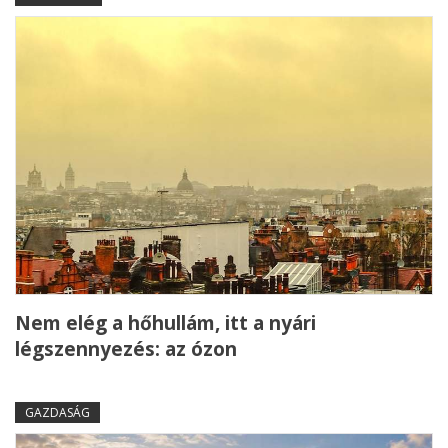
Nem elég a hőhullám, itt a nyári
légszennyezés: az ózon
GAZDASÁG