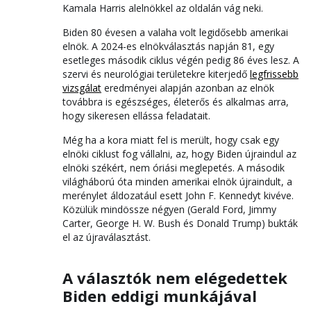
Kamala Harris alelnökkel az oldalán vág neki.
Biden 80 évesen a valaha volt legidősebb amerikai
elnök. A 2024-es elnökválasztás napján 81, egy
esetleges második ciklus végén pedig 86 éves lesz. A
szervi és neurológiai területekre kiterjedő
legfrissebb
vizsgálat
eredményei alapján azonban az elnök
továbbra is egészséges, életerős és alkalmas arra,
hogy sikeresen ellássa feladatait.
Még ha a kora miatt fel is merült, hogy csak egy
elnöki ciklust fog vállalni, az, hogy Biden újraindul az
elnöki székért, nem óriási meglepetés. A második
világháború óta minden amerikai elnök újraindult, a
merénylet áldozatául esett John F. Kennedyt kivéve.
Közülük mindössze négyen (Gerald Ford, Jimmy
Carter, George H. W. Bush és Donald Trump) bukták
el az újraválasztást.
A választók nem elégedettek
Biden eddigi munkájával