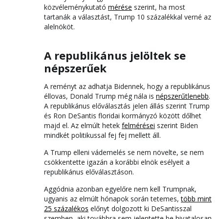
közvéleménykutató
mérése
szerint, ha most
tartanák a választást, Trump 10 százalékkal verné az
alelnököt.
A republikánus jelöltek se
népszerűek
A reményt az adhatja Bidennek, hogy a republikánus
éllovas, Donald Trump még nála is
népszerűtlenebb
.
A republikánus előválasztás jelen állás szerint Trump
és Ron DeSantis floridai kormányzó között dőlhet
majd el. Az elmúlt hetek
felmérései
szerint Biden
mindkét politikussal fej fej mellett áll.
A Trump elleni vádemelés se nem növelte, se nem
csökkentette igazán a korábbi elnök esélyeit a
republikánus előválasztáson.
Aggódnia azonban egyelőre nem kell Trumpnak,
ugyanis az elmúlt hónapok során tetemes,
több mint
25 százalékos
előnyt dolgozott ki DeSantisszal
szemben, aki továbbra sem jelentette be hivatalosan