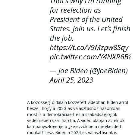
That’s why I’m running
for reelection as
President of the United
States. Join us. Let’s finish
the job.
https://t.co/V9Mzpw8Sqy
pic.twitter.com/Y4NXR6B8l
— Joe Biden (@JoeBiden)
April 25, 2023
A közösségi oldalain közzétett videóban Biden arról
beszél, hogy a 2020-as választáshoz hasonlóan
most is a demokráciáért és a szabadságjogok
védelmében száll harcba. A videó alapján az elnök
kampányszlogenje a „Fejezzük be a megkezdett
munkát!” lesz. Biden a 2024-es választásnak is