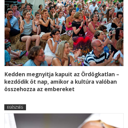
Kedden megnyitja kapuit az Ördögkatlan –
kezdődik öt nap, amikor a kultúra valóban
összehozza az embereket
EGÉSZSÉG