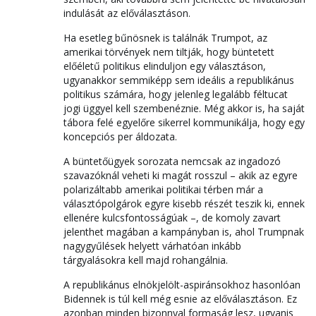
indulását az előválasztáson.
Ha esetleg bűnösnek is találnák Trumpot, az
amerikai törvények nem tiltják, hogy büntetett
előéletű politikus elinduljon egy választáson,
ugyanakkor semmiképp sem ideális a republikánus
politikus számára, hogy jelenleg legalább féltucat
jogi üggyel kell szembenéznie. Még akkor is, ha saját
tábora felé egyelőre sikerrel kommunikálja, hogy egy
koncepciós per áldozata.
A büntetőügyek sorozata nemcsak az ingadozó
szavazóknál veheti ki magát rosszul – akik az egyre
polarizáltabb amerikai politikai térben már a
választópolgárok egyre kisebb részét teszik ki, ennek
ellenére kulcsfontosságúak –, de komoly zavart
jelenthet magában a kampányban is, ahol Trumpnak
nagygyűlések helyett várhatóan inkább
tárgyalásokra kell majd rohangálnia.
A republikánus elnökjelölt-aspiránsokhoz hasonlóan
Bidennek is túl kell még esnie az előválasztáson. Ez
azonban minden bizonnyal formaság lesz, ugyanis