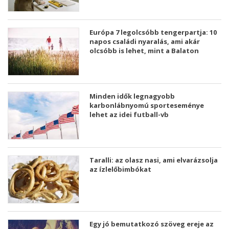
Európa 7 legolcsóbb tengerpartja: 10
napos családi nyaralás, ami akár
olcsóbb is lehet, mint a Balaton
Minden idők legnagyobb
karbonlábnyomú sporteseménye
lehet az idei futball-vb
Taralli: az olasz nasi, ami elvarázsolja
az ízlelőbimbókat
Egy jó bemutatkozó szöveg ereje az