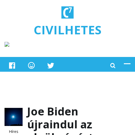
Ugrás a tartalomra
CIVILHETES
Joe Biden
újraindul az
Híres