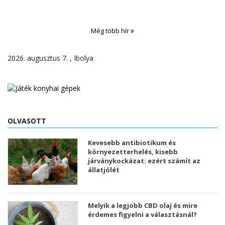
Még több hír
2026. augusztus 7. , Ibolya
OLVASOTT
Kevesebb antibiotikum és
környezetterhelés, kisebb
járványkockázat: ezért számít az
állatjólét
Melyik a legjobb CBD olaj és mire
érdemes figyelni a választásnál?