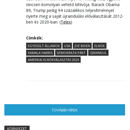
nincsen komolyan vehető kihívója. Barack Obama
89, Trump pedig 94 százalékos teljesítménnyel
nyerte meg a saját újraindulási előválasztását 2012-
ben és 2020-ban. (
Telex
)
Címkék:
EGYESÜLT ÁLLAMOK
USA
JOE BIDEN
ELNÖK
KAMALA HARRIS
DEMOKRATA PÁRT
ÚJRAINDUL
AMERIKAI ELNÖKVÁLASZTÁS 2024
TOVÁBBI HÍREK
(AKTÍV FÜL)
KÖRNYEZET