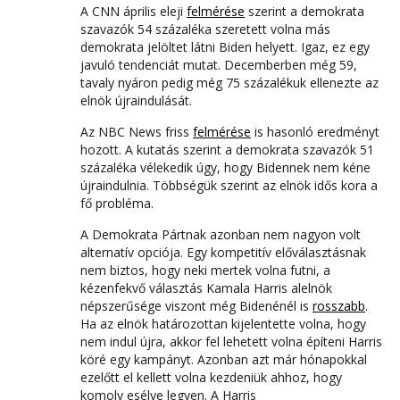
A CNN április eleji
felmérése
szerint a demokrata
szavazók 54 százaléka szeretett volna más
demokrata jelöltet látni Biden helyett. Igaz, ez egy
javuló tendenciát mutat. Decemberben még 59,
tavaly nyáron pedig még 75 százalékuk ellenezte az
elnök újraindulását.
Az NBC News friss
felmérése
is hasonló eredményt
hozott. A kutatás szerint a demokrata szavazók 51
százaléka vélekedik úgy, hogy Bidennek nem kéne
újraindulnia. Többségük szerint az elnök idős kora a
fő probléma.
A Demokrata Pártnak azonban nem nagyon volt
alternatív opciója. Egy kompetitív előválasztásnak
nem biztos, hogy neki mertek volna futni, a
kézenfekvő választás Kamala Harris alelnök
népszerűsége viszont még Bidenénél is
rosszabb
.
Ha az elnök határozottan kijelentette volna, hogy
nem indul újra, akkor fel lehetett volna építeni Harris
köré egy kampányt. Azonban azt már hónapokkal
ezelőtt el kellett volna kezdeniük ahhoz, hogy
komoly esélye legyen. A Harris