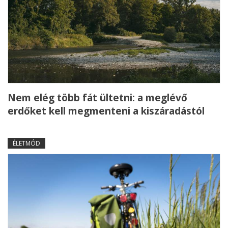
Nem elég több fát ültetni: a meglévő
erdőket kell megmenteni a kiszáradástól
ÉLETMÓD