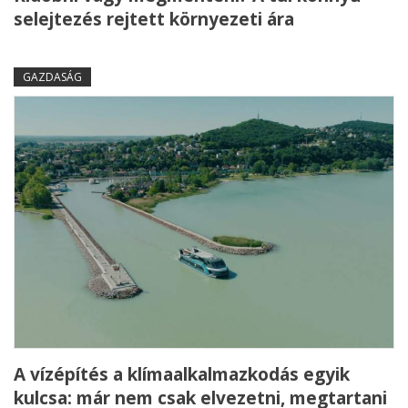
selejtezés rejtett környezeti ára
GAZDASÁG
A vízépítés a klímaalkalmazkodás egyik
kulcsa: már nem csak elvezetni, megtartani