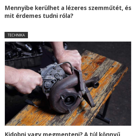
Mennyibe kerülhet a lézeres szemműtét, és
mit érdemes tudni róla?
TECHNIKA
Kidobni vagy megmenteni? A túl könnyű