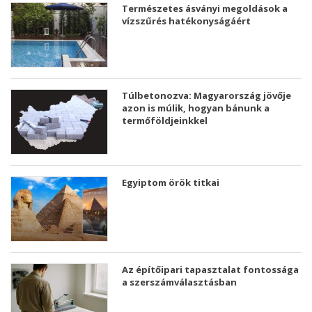
Természetes ásványi megoldások a
vízszűrés hatékonyságáért
Túlbetonozva: Magyarország jövője
azon is múlik, hogyan bánunk a
termőföldjeinkkel
Egyiptom örök titkai
Az építőipari tapasztalat fontossága
a szerszámválasztásban