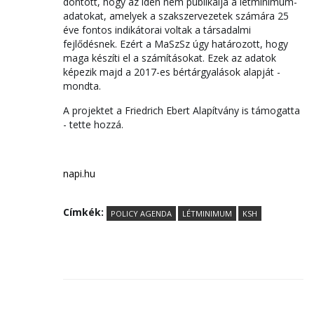
döntött, hogy az idén nem publikálja a létminimum-
adatokat, amelyek a szakszervezetek számára 25
éve fontos indikátorai voltak a társadalmi
fejlődésnek. Ezért a MaSzSz úgy határozott, hogy
maga készíti el a számításokat. Ezek az adatok
képezik majd a 2017-es bértárgyalások alapját -
mondta.
A projektet a Friedrich Ebert Alapítvány is támogatta
- tette hozzá.
napi.hu
Címkék:
POLICY AGENDA
LÉTMINIMUM
KSH