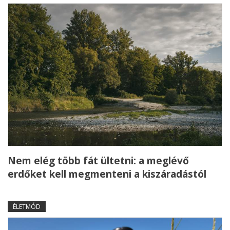
Nem elég több fát ültetni: a meglévő
erdőket kell megmenteni a kiszáradástól
ÉLETMÓD