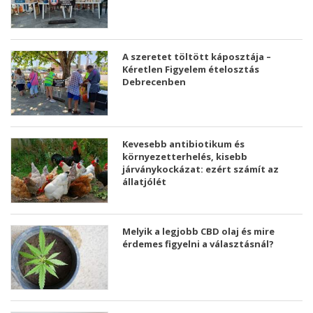
A szeretet töltött káposztája –
Kéretlen Figyelem ételosztás
Debrecenben
Kevesebb antibiotikum és
környezetterhelés, kisebb
járványkockázat: ezért számít az
állatjólét
Melyik a legjobb CBD olaj és mire
érdemes figyelni a választásnál?