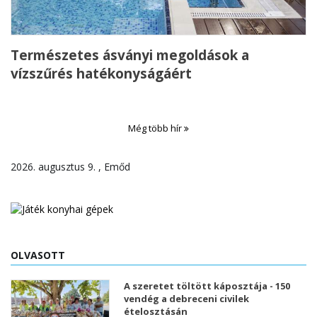
Természetes ásványi megoldások a
vízszűrés hatékonyságáért
Még több hír
2026. augusztus 9. , Emőd
OLVASOTT
A szeretet töltött káposztája - 150
vendég a debreceni civilek
ételosztásán