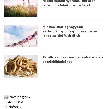
napos családi nyaralás, ami akár
olcsóbb is lehet, mint a Balaton
Minden idők legnagyobb
karbonlábnyomú sporteseménye
lehet az idei futball-vb
Taralli: az olasz nasi, ami elvarázsolja
az ízlelőbimbókat