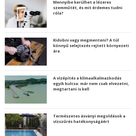
Mennyibe kerülhet a lézeres
szemműtét, és mit érdemes tudni
róla?
Kidobni vagy megmenteni? A túl
könnyű selejtezés rejtett környezeti
ára
A vízépítés a klímaalkalmazkodás
egyik kulcsa: már nem csak elvezetni,
megtartani is kell
Természetes ásványi megoldások a
vízszűrés hatékonyságáért