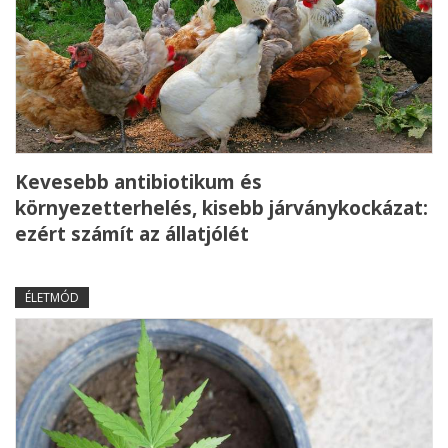
Kevesebb antibiotikum és
környezetterhelés, kisebb járványkockázat:
ezért számít az állatjólét
ÉLETMÓD