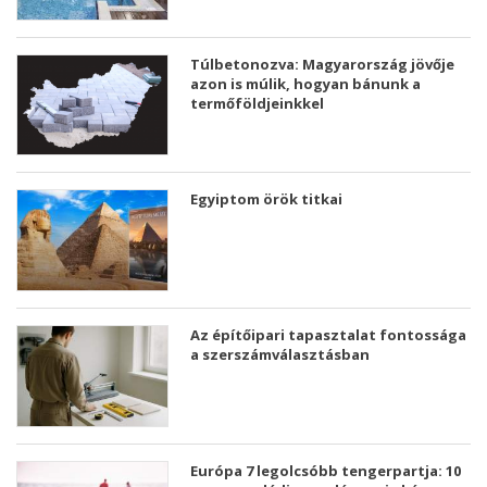
Túlbetonozva: Magyarország jövője
azon is múlik, hogyan bánunk a
termőföldjeinkkel
Egyiptom örök titkai
Az építőipari tapasztalat fontossága
a szerszámválasztásban
Európa 7 legolcsóbb tengerpartja: 10