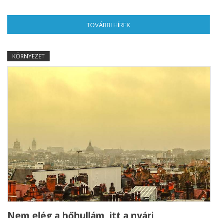
TOVÁBBI HÍREK
(AKTÍV FÜL)
KÖRNYEZET
Nem elég a hőhullám, itt a nyári