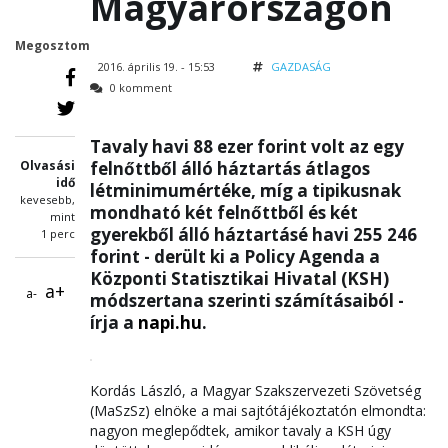
Magyarországon
Megosztom
2016. április 19. - 15:53
GAZDASÁG
0 komment
Tavaly havi 88 ezer forint volt az egy
Olvasási
felnőttből álló háztartás átlagos
idő
létminimumértéke, míg a tipikusnak
kevesebb,
mondható két felnőttből és két
mint
gyerekből álló háztartásé havi 255 246
1 perc
forint - derült ki a Policy Agenda a
Központi Statisztikai Hivatal (KSH)
a+
a-
módszertana szerinti számításaiból -
írja a
napi.hu
.
Kordás László, a Magyar Szakszervezeti Szövetség
(MaSzSz) elnöke a mai sajtótájékoztatón elmondta:
nagyon meglepődtek, amikor tavaly a KSH úgy