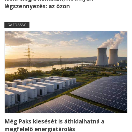
légszennyezés: az ózon
GAZDASÁG
Még Paks kiesését is áthidalhatná a
megfelelő energiatárolás