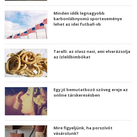
Minden idők legnagyobb
karbonlábnyomú sporteseménye
lehet az idei futball-vb
Taralli: az olasz nasi, ami elvarázsolja
az ízlelőbimbókat
Egy jó bemutatkozó szöveg ereje az
online társkeresésben
Mire figyeljünk, ha porszívót
vásárolunk?