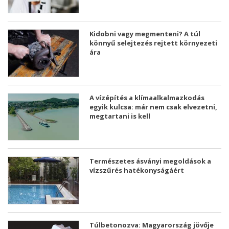
Kidobni vagy megmenteni? A túl
könnyű selejtezés rejtett környezeti
ára
A vízépítés a klímaalkalmazkodás
egyik kulcsa: már nem csak elvezetni,
megtartani is kell
Természetes ásványi megoldások a
vízszűrés hatékonyságáért
Túlbetonozva: Magyarország jövője