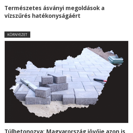
Természetes ásványi megoldások a
vízszűrés hatékonyságáért
KÖRNYEZET
Túlbetonozva: Magyarország jövője azon is