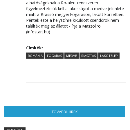
a hatóságoknak a Ro-alert rendszeren
figyelmeztetniük kell a lakosságot a medve jelenléte
miatt a Brassó megyei Fogarason, lakott körzetben.
Péntek este a helyszínre kiküldött csendőrök nem
találták meg az állatot - írja a
Maszol.ro.
(
infostart.hu
)
Címkék:
ROMÁNIA
FOGARAS
MEDVE
RIASZTÁS
LAKÓTELEP
TOVÁBBI HÍREK
(AKTÍV FÜL)