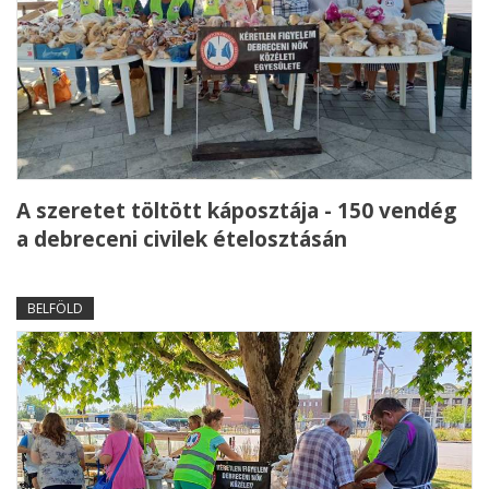
A szeretet töltött káposztája - 150 vendég
a debreceni civilek ételosztásán
BELFÖLD