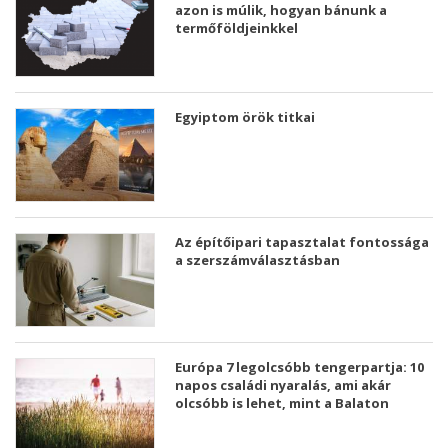
azon is múlik, hogyan bánunk a
termőföldjeinkkel
Egyiptom örök titkai
Az építőipari tapasztalat fontossága
a szerszámválasztásban
Európa 7 legolcsóbb tengerpartja: 10
napos családi nyaralás, ami akár
olcsóbb is lehet, mint a Balaton