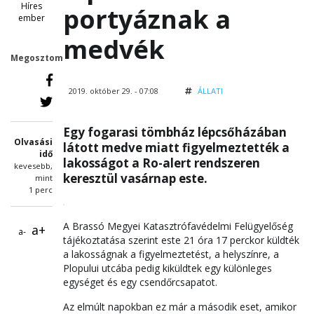
Híres
portyáznak a
ember
medvék
Megosztom
2019. október 29. - 07:08
ÁLLATI
Egy fogarasi tömbház lépcsőházában
Olvasási
látott medve miatt figyelmeztették a
idő
lakosságot a Ro-alert rendszeren
kevesebb,
keresztül vasárnap este.
mint
1 perc
A Brassó Megyei Katasztrófavédelmi Felügyelőség
a+
a-
tájékoztatása szerint este 21 óra 17 perckor küldték
a lakosságnak a figyelmeztetést, a helyszínre, a
Plopului utcába pedig kiküldtek egy különleges
egységet és egy csendőrcsapatot.
Az elmúlt napokban ez már a második eset, amikor