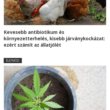
Kevesebb antibiotikum és
környezetterhelés, kisebb járványkockázat:
ezért számít az állatjólét
ÉLETMÓD