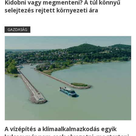
Kidobni vagy megmenteni? A túl könnyű
selejtezés rejtett környezeti ára
GAZDASÁG
A vízépítés a klímaalkalmazkodás egyik