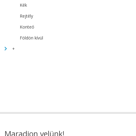
Kék
Rejtély
Konteó
Földön kívül
+
Maradjon velünk!