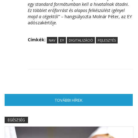
egy standard formátumban kell a hivatalnak átadni.
Ez többlet erőforrást és alapos felkészülést igényel
majd a cégektől”
– hangsúlyozta Molnár Péter, az EY
adószakértője.
Címkék:
NAV
EY
DIGITALIZÁCIÓ
FEJLESZTÉS
TOVÁBBI HÍREK
(AKTÍV FÜL)
EGÉSZSÉG