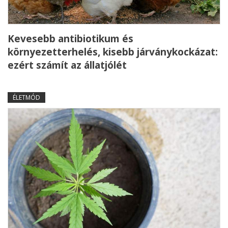
Kevesebb antibiotikum és
környezetterhelés, kisebb járványkockázat:
ezért számít az állatjólét
ÉLETMÓD