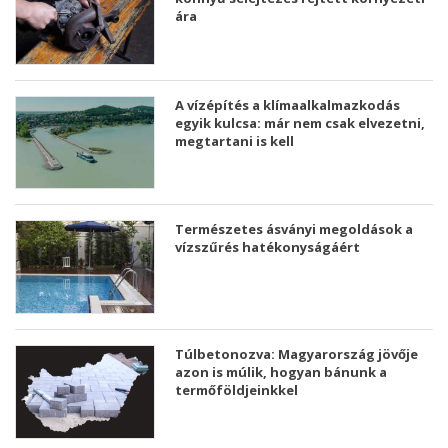
ára
A vízépítés a klímaalkalmazkodás
egyik kulcsa: már nem csak elvezetni,
megtartani is kell
Természetes ásványi megoldások a
vízszűrés hatékonyságáért
Túlbetonozva: Magyarország jövője
azon is múlik, hogyan bánunk a
termőföldjeinkkel