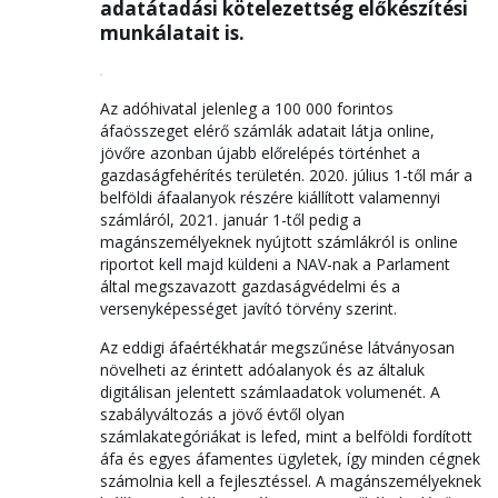
adatátadási kötelezettség előkészítési
munkálatait is.
Az adóhivatal jelenleg a 100 000 forintos
áfaösszeget elérő számlák adatait látja online,
jövőre azonban újabb előrelépés történhet a
gazdaságfehérítés területén. 2020. július 1-től már a
belföldi áfaalanyok részére kiállított valamennyi
számláról, 2021. január 1-től pedig a
magánszemélyeknek nyújtott számlákról is online
riportot kell majd küldeni a NAV-nak a Parlament
által megszavazott gazdaságvédelmi és a
versenyképességet javító törvény szerint.
Az eddigi áfaértékhatár megszűnése látványosan
növelheti az érintett adóalanyok és az általuk
digitálisan jelentett számlaadatok volumenét. A
szabályváltozás a jövő évtől olyan
számlakategóriákat is lefed, mint a belföldi fordított
áfa és egyes áfamentes ügyletek, így minden cégnek
számolnia kell a fejlesztéssel. A magánszemélyeknek