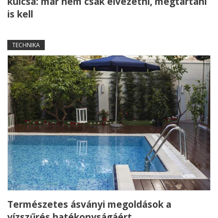
kulcsa: már nem csak elvezetni, megtartani
is kell
TECHNIKA
Természetes ásványi megoldások a
vízszűrés hatékonyságáért