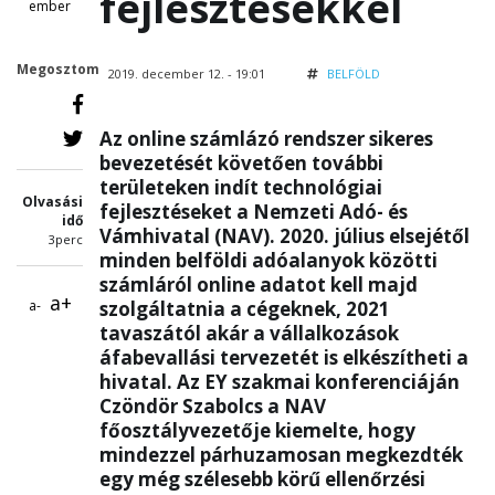
fejlesztésekkel
ember
Megosztom
2019. december 12. - 19:01
BELFÖLD
Az online számlázó rendszer sikeres
bevezetését követően további
területeken indít technológiai
Olvasási
fejlesztéseket a Nemzeti Adó- és
idő
Vámhivatal (NAV). 2020. július elsejétől
3perc
minden belföldi adóalanyok közötti
számláról online adatot kell majd
a+
a-
szolgáltatnia a cégeknek, 2021
tavaszától akár a vállalkozások
áfabevallási tervezetét is elkészítheti a
hivatal. Az EY szakmai konferenciáján
Czöndör Szabolcs a NAV
főosztályvezetője kiemelte, hogy
mindezzel párhuzamosan megkezdték
egy még szélesebb körű ellenőrzési