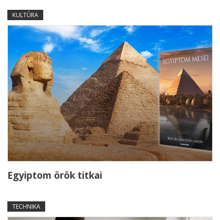
KULTÚRA
Egyiptom örök titkai
TECHNIKA