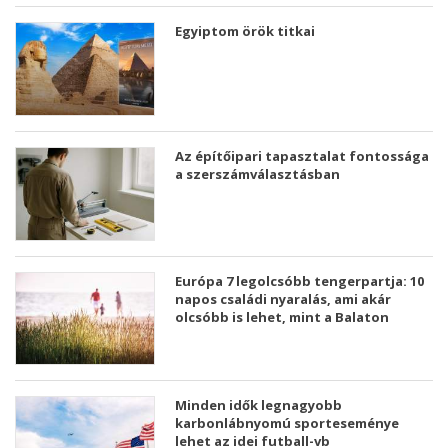
Egyiptom örök titkai
Az építőipari tapasztalat fontossága
a szerszámválasztásban
Európa 7 legolcsóbb tengerpartja: 10
napos családi nyaralás, ami akár
olcsóbb is lehet, mint a Balaton
Minden idők legnagyobb
karbonlábnyomú sporteseménye
lehet az idei futball-vb