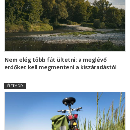
Nem elég több fát ültetni: a meglévő
erdőket kell megmenteni a kiszáradástól
ÉLETMÓD