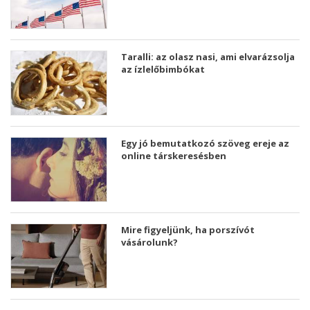
Taralli: az olasz nasi, ami elvarázsolja
az ízlelőbimbókat
Egy jó bemutatkozó szöveg ereje az
online társkeresésben
Mire figyeljünk, ha porszívót
vásárolunk?