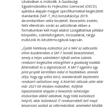
Litvániában is működik. A Gazdasági
Együttműködési és Fejlesztési Szervezet (OECD)
ajánlása alapján magyar specifikumokkal kiegészített
standardok (SAF-T_HU) konzultációja 2019.
decemberében vette kezdetét. Bevezetés esetén,
NAV ellenőrzés során az adózóknak ebben a
formátumban kell majd adatot szolgáltatniuk például
könyvelés, számlaforgalom, törzsadatok, tárgyi
eszközök és készletmozgások kapcsán.
„Újabb hatékony eszközhöz jut a NAV az adócsalás
elleni küzdelemben a SAF-T leendő bevezetésével,
amely a teljes számlakört lefedő online számla
rendszert kiegészítve elősegítheti a gazdaság további
fehéredését és a digitalizációt.
A SAF-T egyelőre egy
pilot-projekt keretében indul el hazánkban, aminek
célja, hogy egy széles körű, standardizált bejelentési
rendszert valósítson meg. A kísérleti időszak után akár
már 2021-től élesben működhet. Külföldi
tapasztalatok alapján a bevezetés nehézségei
elsősorban abból adódnak, hogy több különböző
helyről, akár különböző IT rendszerekből kell majd
beszerezni azokat az információkat, amelyeket később