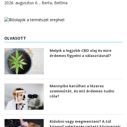
2026. augusztus 6. , Berta, Bettina
OLVASOTT
Melyik a legjobb CBD olaj és mire
érdemes figyelni a választásnál?
Mennyibe kerülhet a lézeres
szemműtét, és mit érdemes tudni
róla?
Kidobni vagy megmenteni? A túl
könnyű selejtezés rejtett környezeti