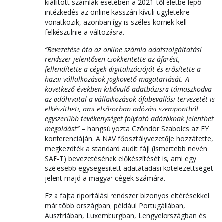
kiállított számlák esetében a 2021-től életbe lépő
intézkedés az online kasszán kívüli ügyletekre
vonatkozik, azonban így is széles körnek kell
felkészülnie a változásra.
“Bevezetése óta az online számla adatszolgáltatási
rendszer jelentősen csökkentette az áfarést,
fellendítette a cégek digitalizációját és erősítette a
hazai vállalkozások jogkövető magatartását. A
következő években kibővülő adatbázisra támaszkodva
az adóhivatal a vállalkozások áfabevallási tervezetét is
elkészítheti, ami elsősorban adózási szempontból
egyszerűbb tevékenységet folytató adózóknak jelenthet
megoldást”
– hangsúlyozta Czöndör Szabolcs az EY
konferenciáján. A NAV főosztályvezetője hozzátette,
megkezdték a standard audit fájl (ismertebb nevén
SAF-T) bevezetésének előkészítését is, ami egy
szélesebb egységesített adatátadási kötelezettséget
jelent majd a magyar cégek számára.
Ez a fajta riportálási rendszer bizonyos eltérésekkel
már több országban, például Portugáliában,
Ausztriában, Luxemburgban, Lengyelországban és