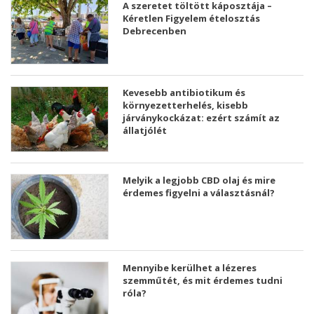
A szeretet töltött káposztája –
Kéretlen Figyelem ételosztás
Debrecenben
Kevesebb antibiotikum és
környezetterhelés, kisebb
járványkockázat: ezért számít az
állatjólét
Melyik a legjobb CBD olaj és mire
érdemes figyelni a választásnál?
Mennyibe kerülhet a lézeres
szemműtét, és mit érdemes tudni
róla?