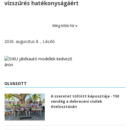
vízszűrés hatékonyságáért
Még több hír
2026. augusztus 8. , László
OLVASOTT
A szeretet töltött káposztája - 150
vendég a debreceni civilek
ételosztásán