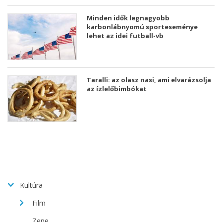
Minden idők legnagyobb
karbonlábnyomú sporteseménye
lehet az idei futball-vb
Taralli: az olasz nasi, ami elvarázsolja
az ízlelőbimbókat
Kultúra
Film
Zene