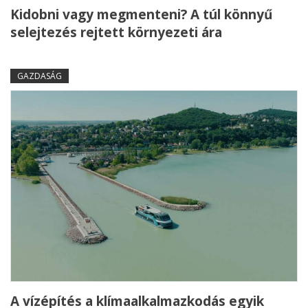
Kidobni vagy megmenteni? A túl könnyű
selejtezés rejtett környezeti ára
GAZDASÁG
A vízépítés a klímaalkalmazkodás egyik