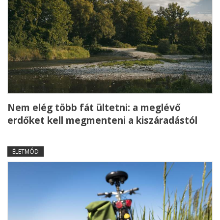
Nem elég több fát ültetni: a meglévő
erdőket kell megmenteni a kiszáradástól
ÉLETMÓD