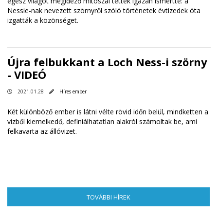
egész világot megidéző mítoszai tették igazán ismertté: a
Nessie-nak nevezett szörnyről szóló történetek évtizedek óta
izgatták a közönséget.
Újra felbukkant a Loch Ness-i szörny
- VIDEÓ
2021.01.28
Híres ember
Két különböző ember is látni vélte rövid időn belül, mindketten a
vízből kiemelkedő, definiálhatatlan alakról számoltak be, ami
felkavarta az állóvizet.
TOVÁBBI HÍREK
(AKTÍV FÜL)