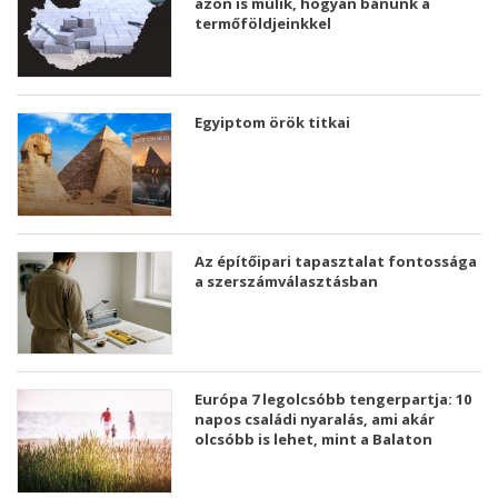
azon is múlik, hogyan bánunk a
termőföldjeinkkel
Egyiptom örök titkai
Az építőipari tapasztalat fontossága
a szerszámválasztásban
Európa 7 legolcsóbb tengerpartja: 10
napos családi nyaralás, ami akár
olcsóbb is lehet, mint a Balaton