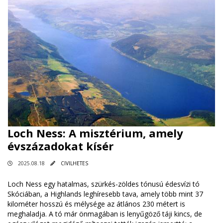
Loch Ness: A misztérium, amely
évszázadokat kísér
2025.08.18
CIVILHETES
Loch Ness egy hatalmas, szürkés-zöldes tónusú édesvízi tó
Skóciában, a Highlands leghíresebb tava, amely több mint 37
kilométer hosszú és mélysége az átlános 230 métert is
meghaladja. A tó már önmagában is lenyűgöző táji kincs, de