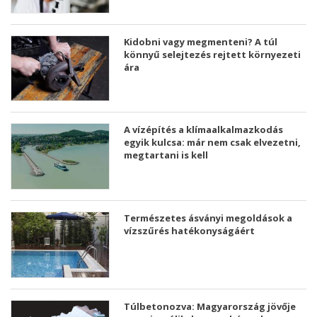
Kidobni vagy megmenteni? A túl
könnyű selejtezés rejtett környezeti
ára
A vízépítés a klímaalkalmazkodás
egyik kulcsa: már nem csak elvezetni,
megtartani is kell
Természetes ásványi megoldások a
vízszűrés hatékonyságáért
Túlbetonozva: Magyarország jövője