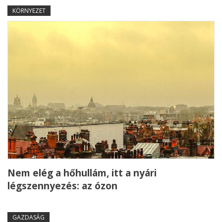
KÖRNYEZET
Nem elég a hőhullám, itt a nyári
légszennyezés: az ózon
GAZDASÁG