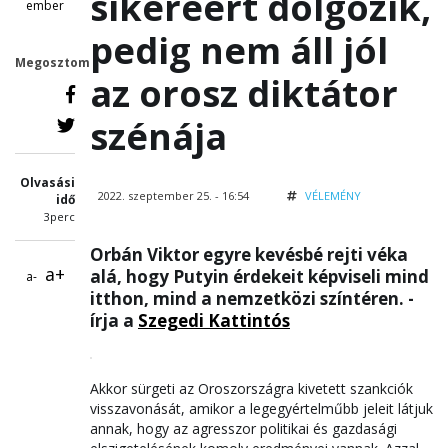
sikeréért dolgozik,
ember
pedig nem áll jól
Megosztom
az orosz diktátor
szénája
Olvasási
2022. szeptember 25. - 16:54
VÉLEMÉNY
idő
3perc
Orbán Viktor egyre kevésbé rejti véka
a+
alá, hogy Putyin érdekeit képviseli mind
a-
itthon, mind a nemzetközi színtéren. -
írja a
Szegedi Kattintós
Akkor sürgeti az Oroszországra kivetett szankciók
visszavonását, amikor a legegyértelműbb jeleit látjuk
annak, hogy az agresszor politikai és gazdasági