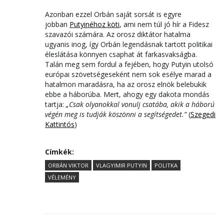
Azonban ezzel Orbán saját sorsát is egyre
jobban
Putyinéhoz köti
, ami nem túl jó hír a Fidesz
szavazói számára. Az orosz diktátor hatalma
ugyanis inog, így Orbán legendásnak tartott politikai
éleslátása könnyen csaphat át farkasvakságba.
Talán meg sem fordul a fejében, hogy Putyin utolsó
európai szövetségeseként nem sok esélye marad a
hatalmon maradásra, ha az orosz elnök belebukik
ebbe a háborúba. Mert, ahogy egy dakota mondás
tartja:
„Csak olyanokkal vonulj csatába, akik a háború
végén meg is tudják köszönni a segítségedet.”
(
Szegedi
Kattintós
)
Címkék:
ORBÁN VIKTOR
VLAGYIMIR PUTYIN
POLITKA
VÉLEMÉNY