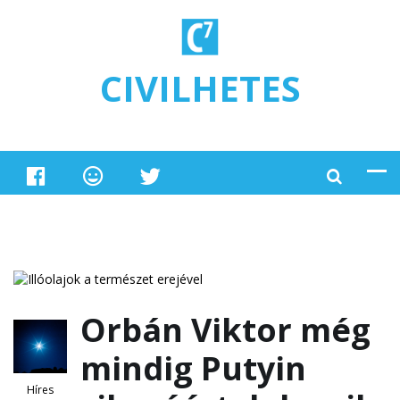
Ugrás a tartalomra
CIVILHETES
Orbán Viktor még
mindig Putyin
Híres