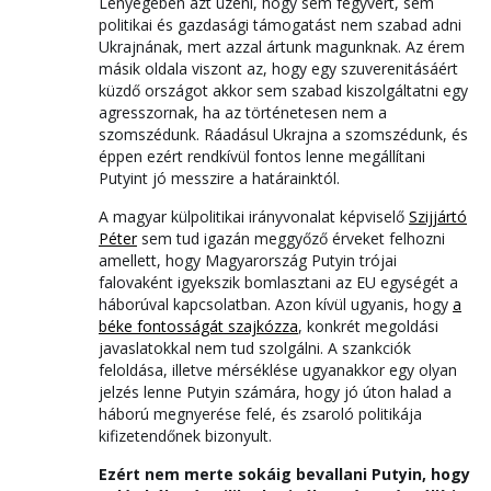
Lényegében azt üzeni, hogy sem fegyvert, sem
politikai és gazdasági támogatást nem szabad adni
Ukrajnának, mert azzal ártunk magunknak. Az érem
másik oldala viszont az, hogy egy szuverenitásáért
küzdő országot akkor sem szabad kiszolgáltatni egy
agresszornak, ha az történetesen nem a
szomszédunk. Ráadásul Ukrajna a szomszédunk, és
éppen ezért rendkívül fontos lenne megállítani
Putyint jó messzire a határainktól.
A magyar külpolitikai irányvonalat képviselő
Szijjártó
Péter
sem tud igazán meggyőző érveket felhozni
amellett, hogy Magyarország Putyin trójai
falovaként igyekszik bomlasztani az EU egységét a
háborúval kapcsolatban. Azon kívül ugyanis, hogy
a
béke fontosságát szajkózza
, konkrét megoldási
javaslatokkal nem tud szolgálni. A szankciók
feloldása, illetve mérséklése ugyanakkor egy olyan
jelzés lenne Putyin számára, hogy jó úton halad a
háború megnyerése felé, és zsaroló politikája
kifizetendőnek bizonyult.
Ezért nem merte sokáig bevallani Putyin, hogy