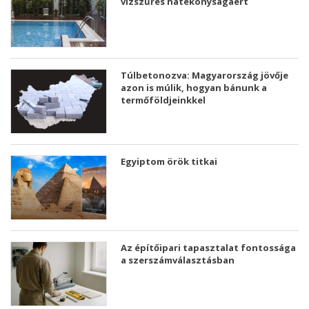
vízszűrés hatékonyságáért
Túlbetonozva: Magyarország jövője
azon is múlik, hogyan bánunk a
termőföldjeinkkel
Egyiptom örök titkai
Az építőipari tapasztalat fontossága
a szerszámválasztásban