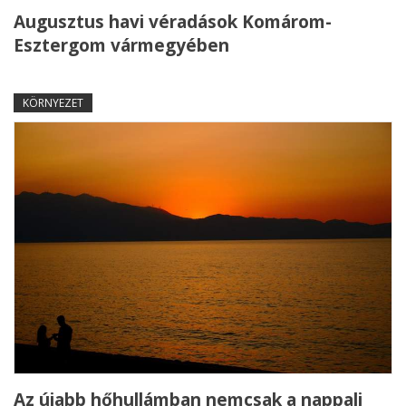
Augusztus havi véradások Komárom-
Esztergom vármegyében
KÖRNYEZET
Az újabb hőhullámban nemcsak a nappali