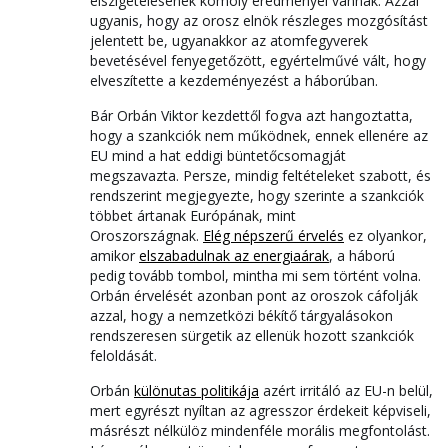
elszigetelésének komoly eredményei vannak. Azzal
ugyanis, hogy az orosz elnök részleges mozgósítást
jelentett be, ugyanakkor az atomfegyverek
bevetésével fenyegetőzött, egyértelművé vált, hogy
elveszítette a kezdeményezést a háborúban.
Bár Orbán Viktor kezdettől fogva azt hangoztatta,
hogy a szankciók nem működnek, ennek ellenére az
EU mind a hat eddigi büntetőcsomagját
megszavazta. Persze, mindig feltételeket szabott, és
rendszerint megjegyezte, hogy szerinte a szankciók
többet ártanak Európának, mint
Oroszországnak.
Elég népszerű érvelés
ez olyankor,
amikor
elszabadulnak az energiaárak
, a háború
pedig tovább tombol, mintha mi sem történt volna.
Orbán érvelését azonban pont az oroszok cáfolják
azzal, hogy a nemzetközi békítő tárgyalásokon
rendszeresen sürgetik az ellenük hozott szankciók
feloldását.
Orbán
különutas politikája
azért irritáló az EU-n belül,
mert egyrészt nyíltan az agresszor érdekeit képviseli,
másrészt nélkülöz mindenféle morális megfontolást.