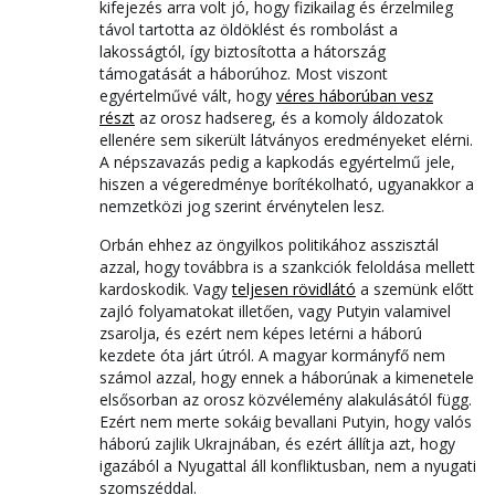
kifejezés arra volt jó, hogy fizikailag és érzelmileg
távol tartotta az öldöklést és rombolást a
lakosságtól, így biztosította a hátország
támogatását a háborúhoz. Most viszont
egyértelművé vált, hogy
véres háborúban vesz
részt
az orosz hadsereg, és a komoly áldozatok
ellenére sem sikerült látványos eredményeket elérni.
A népszavazás pedig a kapkodás egyértelmű jele,
hiszen a végeredménye borítékolható, ugyanakkor a
nemzetközi jog szerint érvénytelen lesz.
Orbán ehhez az öngyilkos politikához asszisztál
azzal, hogy továbbra is a szankciók feloldása mellett
kardoskodik. Vagy
teljesen rövidlátó
a szemünk előtt
zajló folyamatokat illetően, vagy Putyin valamivel
zsarolja, és ezért nem képes letérni a háború
kezdete óta járt útról. A magyar kormányfő nem
számol azzal, hogy ennek a háborúnak a kimenetele
elsősorban az orosz közvélemény alakulásától függ.
Ezért nem merte sokáig bevallani Putyin, hogy valós
háború zajlik Ukrajnában, és ezért állítja azt, hogy
igazából a Nyugattal áll konfliktusban, nem a nyugati
szomszéddal.