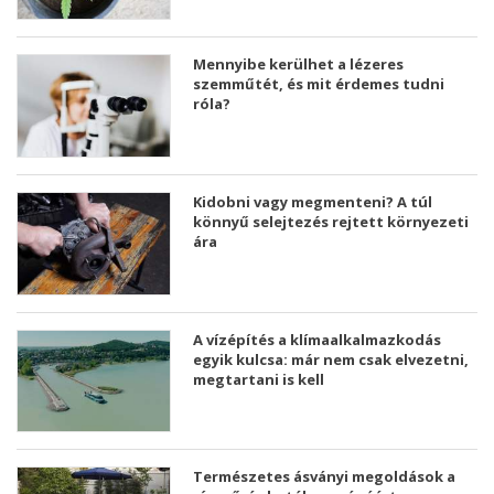
Mennyibe kerülhet a lézeres
szemműtét, és mit érdemes tudni
róla?
Kidobni vagy megmenteni? A túl
könnyű selejtezés rejtett környezeti
ára
A vízépítés a klímaalkalmazkodás
egyik kulcsa: már nem csak elvezetni,
megtartani is kell
Természetes ásványi megoldások a