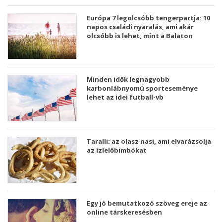
Európa 7 legolcsóbb tengerpartja: 10
napos családi nyaralás, ami akár
olcsóbb is lehet, mint a Balaton
Minden idők legnagyobb
karbonlábnyomú sporteseménye
lehet az idei futball-vb
Taralli: az olasz nasi, ami elvarázsolja
az ízlelőbimbókat
Egy jó bemutatkozó szöveg ereje az
online társkeresésben