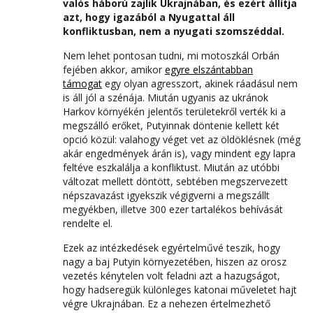
valós háború zajlik Ukrajnában, és ezért állítja
azt, hogy igazából a Nyugattal áll
konfliktusban, nem a nyugati szomszéddal.
Nem lehet pontosan tudni, mi motoszkál Orbán
fejében akkor, amikor
egyre elszántabban
támogat
egy olyan agresszort, akinek ráadásul nem
is áll jól a szénája. Miután ugyanis az ukránok
Harkov környékén jelentős területekről verték ki a
megszálló erőket, Putyinnak döntenie kellett két
opció közül: valahogy véget vet az öldöklésnek (még
akár engedmények árán is), vagy mindent egy lapra
feltéve eszkalálja a konfliktust. Miután az utóbbi
változat mellett döntött, sebtében megszervezett
népszavazást igyekszik végigverni a megszállt
megyékben, illetve 300 ezer tartalékos behívását
rendelte el.
Ezek az intézkedések egyértelművé teszik, hogy
nagy a baj Putyin környezetében, hiszen az orosz
vezetés kénytelen volt feladni azt a hazugságot,
hogy hadseregük különleges katonai műveletet hajt
végre Ukrajnában. Ez a nehezen értelmezhető