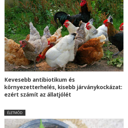
Kevesebb antibiotikum és
környezetterhelés, kisebb járványkockázat:
ezért számít az állatjólét
ÉLETMÓD