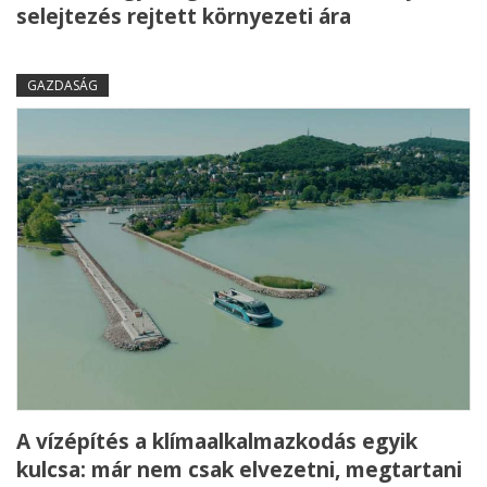
selejtezés rejtett környezeti ára
GAZDASÁG
A vízépítés a klímaalkalmazkodás egyik
kulcsa: már nem csak elvezetni, megtartani