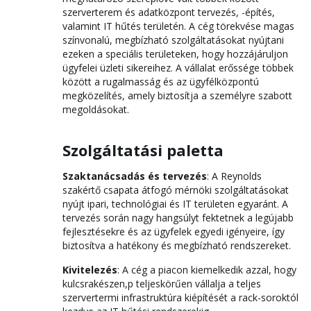
szerverterem és adatközpont tervezés, -építés,
valamint IT hűtés területén. A cég törekvése magas
színvonalú, megbízható szolgáltatásokat nyújtani
ezeken a speciális területeken, hogy hozzájáruljon
ügyfelei üzleti sikereihez. A vállalat erőssége többek
között a rugalmasság és az ügyfélközpontú
megközelítés, amely biztosítja a személyre szabott
megoldásokat.
Szolgáltatási paletta
Szaktanácsadás és tervezés
: A Reynolds
szakértő csapata átfogó mérnöki szolgáltatásokat
nyújt ipari, technológiai és IT területen egyaránt. A
tervezés során nagy hangsúlyt fektetnek a legújabb
fejlesztésekre és az ügyfelek egyedi igényeire, így
biztosítva a hatékony és megbízható rendszereket.
Kivitelezés
: A cég a piacon kiemelkedik azzal, hogy
kulcsrakészen,p teljeskörűen vállalja a teljes
szervertermi infrastruktúra kiépítését a rack-soroktól