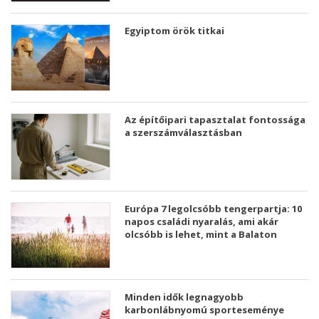
Egyiptom örök titkai
Az építőipari tapasztalat fontossága
a szerszámválasztásban
Európa 7 legolcsóbb tengerpartja: 10
napos családi nyaralás, ami akár
olcsóbb is lehet, mint a Balaton
Minden idők legnagyobb
karbonlábnyomú sporteseménye