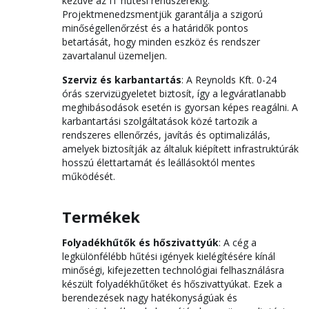
kezdve az IT hűtési rendszerekig.
Projektmenedzsmentjük garantálja a szigorú
minőségellenőrzést és a határidők pontos
betartását, hogy minden eszköz és rendszer
zavartalanul üzemeljen.
Szerviz és karbantartás
: A Reynolds Kft. 0-24
órás szervizügyeletet biztosít, így a legváratlanabb
meghibásodások esetén is gyorsan képes reagálni. A
karbantartási szolgáltatások közé tartozik a
rendszeres ellenőrzés, javítás és optimalizálás,
amelyek biztosítják az általuk kiépített infrastruktúrák
hosszú élettartamát és leállásoktól mentes
működését.
Termékek
Folyadékhűtők és hőszivattyúk
: A cég a
legkülönfélébb hűtési igények kielégítésére kínál
minőségi, kifejezetten technológiai felhasználásra
készült folyadékhűtőket és hőszivattyúkat. Ezek a
berendezések nagy hatékonyságúak és