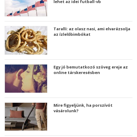
lehet az idei futball-vb
Taralli: az olasz nasi, ami elvarázsolja
az ízlelőbimbókat
Egy jó bemutatkozó szöveg ereje az
online társkeresésben
Mire figyeljünk, ha porszívót
vásárolunk?