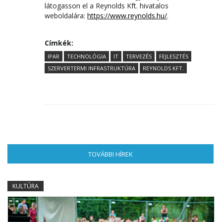
látogasson el a Reynolds Kft. hivatalos
weboldalára:
https://www.reynolds.hu/
.
Címkék:
IPAR
TECHNOLÓGIA
IT
TERVEZÉS
FEJLESZTÉS
SZERVERTERMI INFRASTRUKTÚRA
REYNOLDS KFT.
TOVÁBBI HÍREK
(AKTÍV FÜL)
KULTÚRA