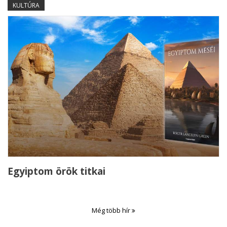
KULTÚRA
Egyiptom örök titkai
Még több hír