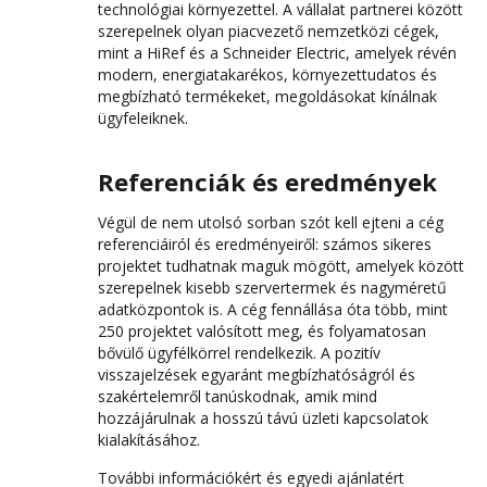
technológiai környezettel. A vállalat partnerei között
szerepelnek olyan piacvezető nemzetközi cégek,
mint a HiRef és a Schneider Electric, amelyek révén
modern, energiatakarékos, környezettudatos és
megbízható termékeket, megoldásokat kínálnak
ügyfeleiknek.
Referenciák és eredmények
Végül de nem utolsó sorban szót kell ejteni a cég
referenciáiról és eredményeiről: számos sikeres
projektet tudhatnak maguk mögött, amelyek között
szerepelnek kisebb szervertermek és nagyméretű
adatközpontok is. A cég fennállása óta több, mint
250 projektet valósított meg, és folyamatosan
bővülő ügyfélkörrel rendelkezik. A pozitív
visszajelzések egyaránt megbízhatóságról és
szakértelemről tanúskodnak, amik mind
hozzájárulnak a hosszú távú üzleti kapcsolatok
kialakításához.
További információkért és egyedi ajánlatért