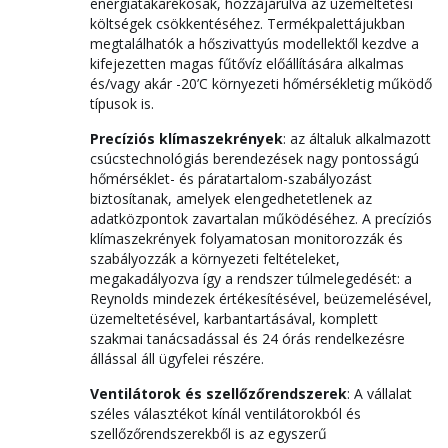
energiatakarékosak, hozzájárulva az üzemeltetési
költségek csökkentéséhez. Termékpalettájukban
megtalálhatók a hőszivattyús modellektől kezdve a
kifejezetten magas fűtővíz előállítására alkalmas
és/vagy akár -20’C környezeti hőmérsékletig működő
típusok is.
Precíziós klímaszekrények
: az általuk alkalmazott
csúcstechnológiás berendezések nagy pontosságú
hőmérséklet- és páratartalom-szabályozást
biztosítanak, amelyek elengedhetetlenek az
adatközpontok zavartalan működéséhez. A precíziós
klímaszekrények folyamatosan monitorozzák és
szabályozzák a környezeti feltételeket,
megakadályozva így a rendszer túlmelegedését: a
Reynolds mindezek értékesítésével, beüzemelésével,
üzemeltetésével, karbantartásával, komplett
szakmai tanácsadással és 24 órás rendelkezésre
állással áll ügyfelei részére.
Ventilátorok és szellőzőrendszerek
: A vállalat
széles választékot kínál ventilátorokból és
szellőzőrendszerekből is az egyszerű