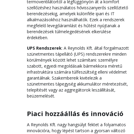
termoventilátortól a légfüggönyön át a komfort
szellőzéshez használatos hővisszanyerős szellőztető
berendezésekig, amelyek különféle ipari és IT
alkalmazásokhoz használhatók. Ezek a rendszerek
megfelelő levegőáramlást és hűtést nyújtanak a
berendezések túlmelegedésének elkerülése
érdekében.
UPS Rendszerek
: A Reynolds Kft. által forgalmazott
szünetmentes tápellátó (UPS) rendszerekre minden
körülmények között lehet számítani: személyre
szabott, egyedi megoldásaik bármekkora méretű
infrastruktúra számára túlfeszültség elleni védelmet
garantálnak. Szakembereik kivitelezik a
szünetmentes tápegység akkumulátor méretezését,
telepítését vagy az aggregátorok leszállítását,
beüzemelését.
Piaci hozzáállás és innováció
A Reynolds Kft. nagy hangsúlyt fektet a folyamatos
innovációra, hogy lépést tartson a gyorsan változó