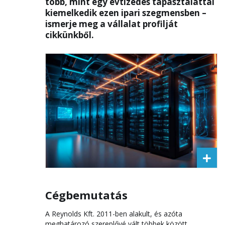
több, mint egy évtizedes tapasztalattal
kiemelkedik ezen ipari szegmensben –
ismerje meg a vállalat profilját
cikkünkből.
Cégbemutatás
A Reynolds Kft. 2011-ben alakult, és azóta
meghatározó szereplővé vált többek között