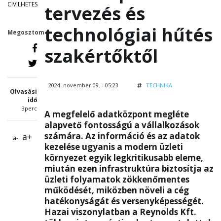
CIVILHETES
tervezés és
technológiai hűtés
Megosztom
szakértőktől
2024. november 09. - 05:23
TECHNIKA
Olvasási
idő
3perc
A megfelelő adatközpont megléte
alapvető fontosságú a vállalkozások
számára. Az információ és az adatok
a+
a-
kezelése ugyanis a modern üzleti
környezet egyik legkritikusabb eleme,
miután ezen infrastruktúra biztosítja az
üzleti folyamatok zökkenőmentes
működését, miközben növeli a cég
hatékonyságát és versenyképességét.
Hazai viszonylatban a Reynolds Kft.