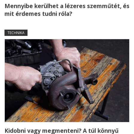
Mennyibe kerülhet a lézeres szemműtét, és
mit érdemes tudni róla?
TECHNIKA
Kidobni vagy megmenteni? A túl könnyű