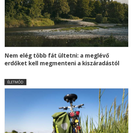
Nem elég több fát ültetni: a meglévő
erdőket kell megmenteni a kiszáradástól
ÉLETMÓD