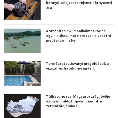
könnyű selejtezés rejtett környezeti
ára
A vízépítés a klímaalkalmazkodás
egyik kulcsa: már nem csak elvezetni,
megtartani is kell
Természetes ásványi megoldások a
vízszűrés hatékonyságáért
Túlbetonozva: Magyarország jövője
azon is múlik, hogyan bánunk a
termőföldjeinkkel