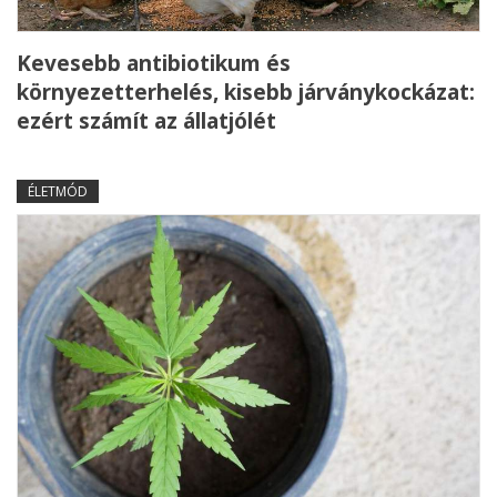
Kevesebb antibiotikum és
környezetterhelés, kisebb járványkockázat:
ezért számít az állatjólét
ÉLETMÓD