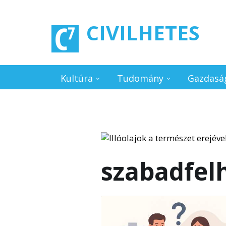
Ugrás a tartalomra
CIVILHETES
Kultúra
Tudomány
Gazdasá
szabadfel