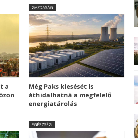
GAZDASÁG
t a
Még Paks kiesését is
 ózon
áthidalhatná a megfelelő
energiatárolás
EGÉSZSÉG