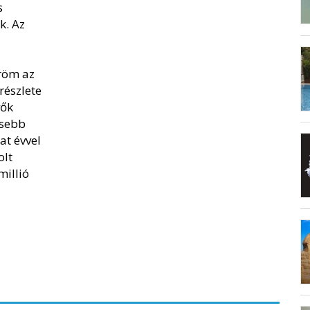
s
. Az
l
Öröm az
részlete
vők
isebb
hat évvel
olt
millió