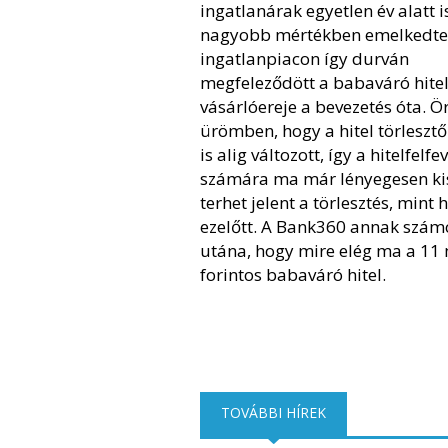
ingatlanárak egyetlen év alatt i
nagyobb mértékben emelkedtek
ingatlanpiacon így durván
megfeleződött a babaváró hite
vásárlóereje a bevezetés óta. 
ürömben, hogy a hitel törlesztő
is alig változott, így a hitelfelfe
számára ma már lényegesen k
terhet jelent a törlesztés, mint 
ezelőtt. A Bank360 annak szám
utána, hogy mire elég ma a 11 
forintos babaváró hitel.
TOVÁBBI HÍREK
(AKTÍV FÜL)