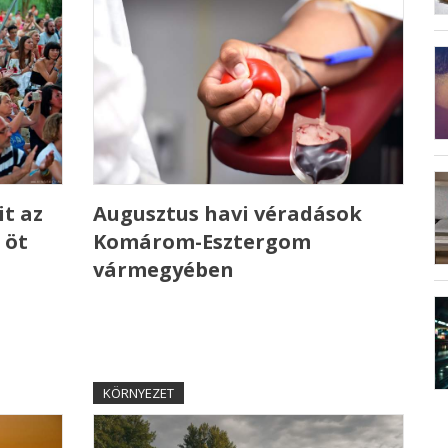
t az
Augusztus havi véradások
 öt
Komárom-Esztergom
vármegyében
KÖRNYEZET