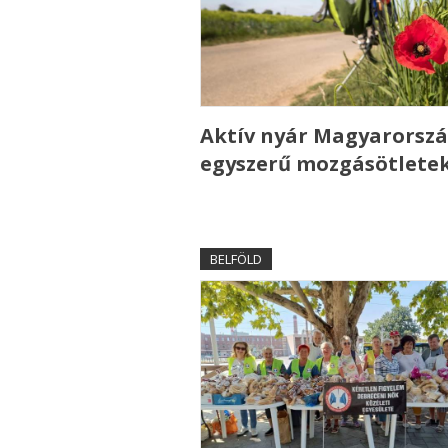
Aktív nyár Magyarorszá
egyszerű mozgásötlete
BELFÖLD