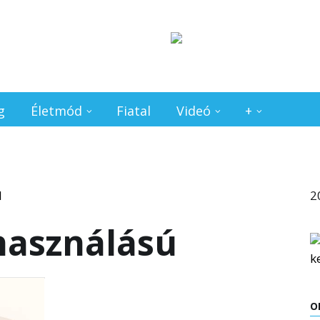
g
Életmód
Fiatal
Videó
+
2
használású
O