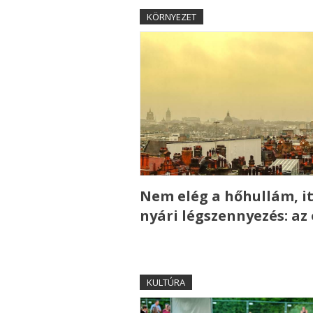
KÖRNYEZET
Nem elég a hőhullám, it
nyári légszennyezés: az
KULTÚRA