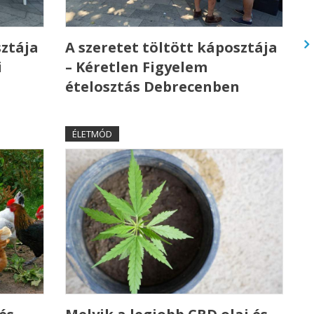
sztája
A szeretet töltött káposztája
i
– Kéretlen Figyelem
ételosztás Debrecenben
ÉLETMÓD