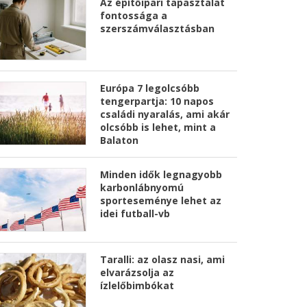
Az építőipari tapasztalat
fontossága a
szerszámválasztásban
Európa 7 legolcsóbb
tengerpartja: 10 napos
családi nyaralás, ami akár
olcsóbb is lehet, mint a
Balaton
Minden idők legnagyobb
karbonlábnyomú
sporteseménye lehet az
idei futball-vb
Taralli: az olasz nasi, ami
elvarázsolja az
ízlelőbimbókat