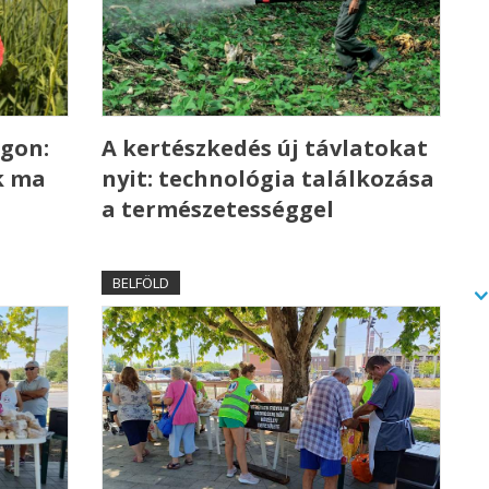
gon:
A kertészkedés új távlatokat
k ma
nyit: technológia találkozása
a természetességgel
BELFÖLD