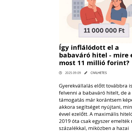
Így inflálódott el a
babaváró hitel - mire 
most 11 millió forint?
2025.09.09
CIVILHETES
Gyerekvállalás előtt továbbra i
felvenni a babaváró hitelt, de a
támogatás már korántsem kép
akkora segítséget nyújtani, min
évvel ezelőtt. A maximális hitel
2019 óta csak egyszer emelték
százalékkal, miközben a hazai