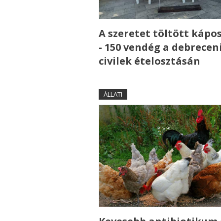
A szeretet töltött kápo
- 150 vendég a debrecen
civilek ételosztásán
ÁLLATI