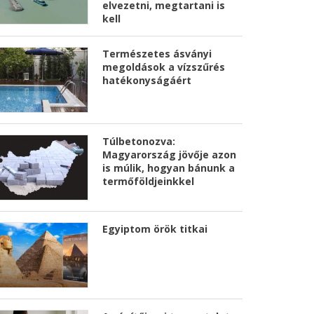
elvezetni, megtartani is
kell
Természetes ásványi
megoldások a vízszűrés
hatékonyságáért
Túlbetonozva:
Magyarország jövője azon
is múlik, hogyan bánunk a
termőföldjeinkkel
Egyiptom örök titkai