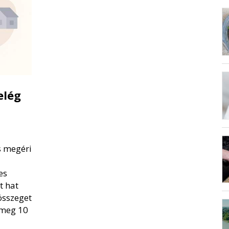
elég
s megéri
es
t hat
összeget
 meg 10