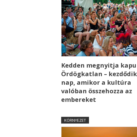
Kedden megnyitja kapui
Ördögkatlan – kezdődik
nap, amikor a kultúra
valóban összehozza az
embereket
KÖRNYEZET