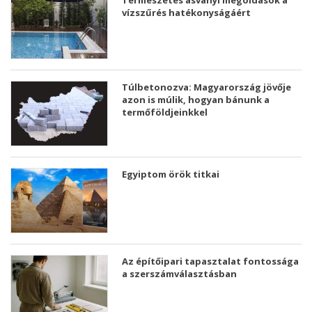
Természetes ásványi megoldások a
vízszűrés hatékonyságáért
Túlbetonozva: Magyarország jövője
azon is múlik, hogyan bánunk a
termőföldjeinkkel
Egyiptom örök titkai
Az építőipari tapasztalat fontossága
a szerszámválasztásban