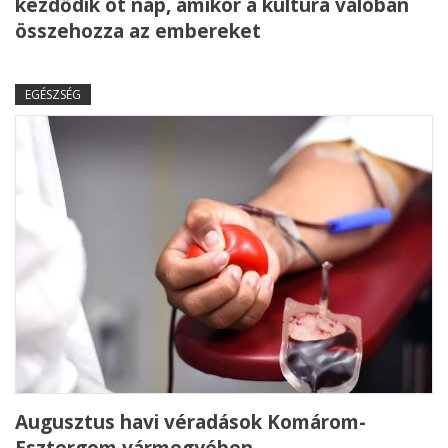
kezdődik öt nap, amikor a kultúra valóban
összehozza az embereket
EGÉSZSÉG
Augusztus havi véradások Komárom-
Esztergom vármegyében