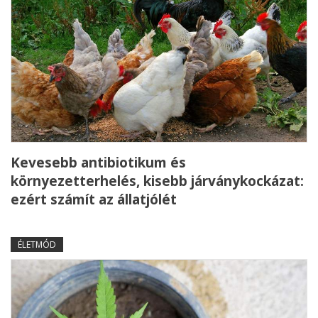
Kevesebb antibiotikum és
környezetterhelés, kisebb járványkockázat:
ezért számít az állatjólét
ÉLETMÓD