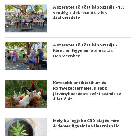
A szeretet töltött káposztája - 150
vendég a debreceni civilek
ételosztásán
A szeretet töltött káposztája –
Kéretlen Figyelem ételosztás
Debrecenben
Kevesebb antibiotikum és
környezetterhelés, kisebb
járványkockázat: ezért számít az
állatjólét
Melyik a legjobb CBD olaj és mire
érdemes figyelni a választásnál?