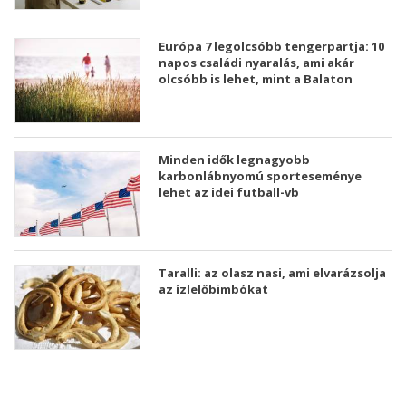
Európa 7 legolcsóbb tengerpartja: 10
napos családi nyaralás, ami akár
olcsóbb is lehet, mint a Balaton
Minden idők legnagyobb
karbonlábnyomú sporteseménye
lehet az idei futball-vb
Taralli: az olasz nasi, ami elvarázsolja
az ízlelőbimbókat