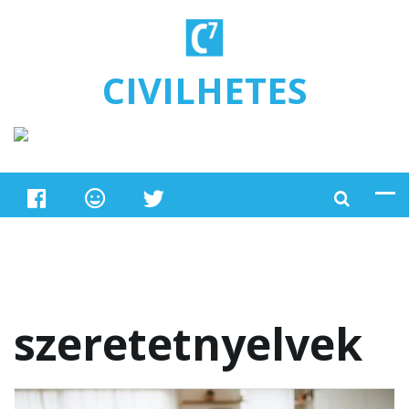
Ugrás a tartalomra
CIVILHETES
szeretetnyelvek