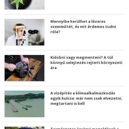
Mennyibe kerülhet a lézeres
szemműtét, és mit érdemes tudni
róla?
Kidobni vagy megmenteni? A túl
könnyű selejtezés rejtett környezeti
ára
A vízépítés a klímaalkalmazkodás
egyik kulcsa: már nem csak elvezetni,
megtartani is kell