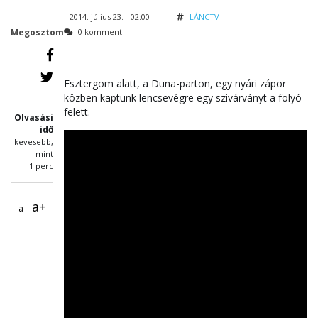
2014. július 23. - 02:00
LÁNCTV
Megosztom
0 komment
Esztergom alatt, a Duna-parton, egy nyári zápor
közben kaptunk lencsevégre egy szivárványt a folyó
felett.
Olvasási
idő
kevesebb,
mint
1 perc
a+
a-