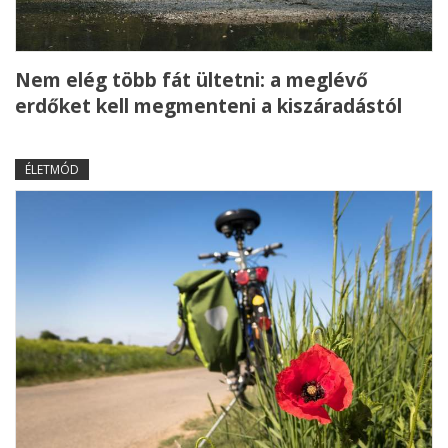
Nem elég több fát ültetni: a meglévő
erdőket kell megmenteni a kiszáradástól
ÉLETMÓD