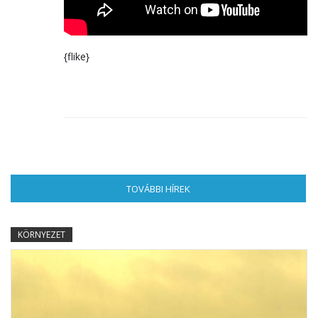
{flike}
TOVÁBBI HÍREK
(AKTÍV FÜL)
KÖRNYEZET