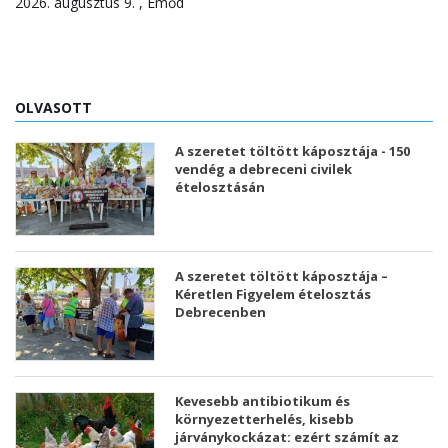
2026. augusztus 9. , Emőd
OLVASOTT
A szeretet töltött káposztája - 150
vendég a debreceni civilek
ételosztásán
A szeretet töltött káposztája –
Kéretlen Figyelem ételosztás
Debrecenben
Kevesebb antibiotikum és
környezetterhelés, kisebb
járványkockázat: ezért számít az