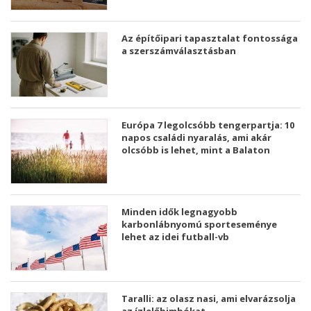
Az építőipari tapasztalat fontossága
a szerszámválasztásban
Európa 7 legolcsóbb tengerpartja: 10
napos családi nyaralás, ami akár
olcsóbb is lehet, mint a Balaton
Minden idők legnagyobb
karbonlábnyomú sporteseménye
lehet az idei futball-vb
Taralli: az olasz nasi, ami elvarázsolja
az ízlelőbimbókat