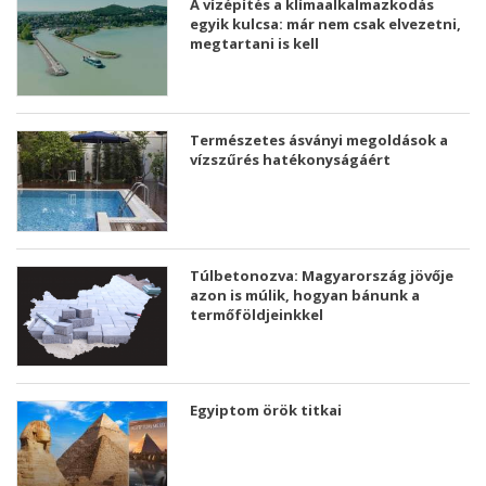
A vízépítés a klímaalkalmazkodás
egyik kulcsa: már nem csak elvezetni,
megtartani is kell
Természetes ásványi megoldások a
vízszűrés hatékonyságáért
Túlbetonozva: Magyarország jövője
azon is múlik, hogyan bánunk a
termőföldjeinkkel
Egyiptom örök titkai