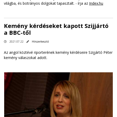
világba, és botrányos dolgokat tapasztalt. - írja az
Index.hu
Kemény kérdéseket kapott Szijjártó
a BBC-től
2021.07.22
Hírszerkesztő
Az angol köztévé riporterének kemény kérdéseire Szijjártó Péter
kemény válaszokat adott.