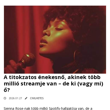
A titokzatos énekesnő, akinek több
millió streamje van – de ki (vagy mi)
ő?
2026.01.27
CIVILHETES
Sienna Rose-nak több millió Spotify-hallgatója van, de a