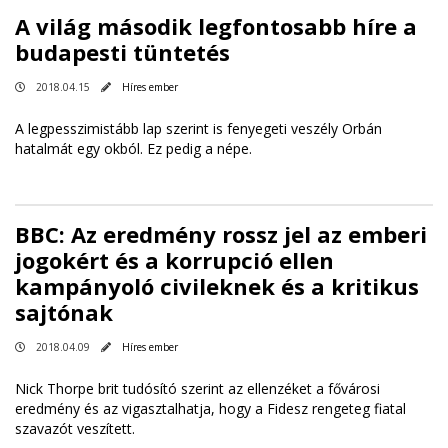
A világ második legfontosabb híre a
budapesti tüntetés
2018.04.15
Híres ember
A legpesszimistább lap szerint is fenyegeti veszély Orbán
hatalmát egy okból. Ez pedig a népe.
BBC: Az eredmény rossz jel az emberi
jogokért és a korrupció ellen
kampányoló civileknek és a kritikus
sajtónak
2018.04.09
Híres ember
Nick Thorpe brit tudósító szerint az ellenzéket a fővárosi
eredmény és az vigasztalhatja, hogy a Fidesz rengeteg fiatal
szavazót veszített.