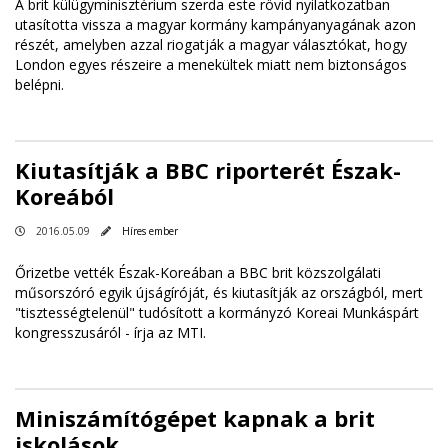
A brit külügyminisztérium szerda este rövid nyilatkozatban
utasította vissza a magyar kormány kampányanyagának azon
részét, amelyben azzal riogatják a magyar választókat, hogy
London egyes részeire a menekültek miatt nem biztonságos
belépni.
Kiutasítják a BBC riporterét Észak-
Koreából
2016.05.09
Híres ember
Őrizetbe vették Észak-Koreában a BBC brit közszolgálati
műsorszóró egyik újságíróját, és kiutasítják az országból, mert
"tisztességtelenül" tudósított a kormányzó Koreai Munkáspárt
kongresszusáról - írja az MTI.
Miniszámítógépet kapnak a brit
iskolások