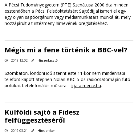
A Pécsi Tudományegyetem (PTE) Szenátusa 2000 óta minden
esztendőben a Pécsi Felsőoktatásért Sajtódíjjal ismeri el egy-
egy olyan sajtóorgánum vagy médiamunkatárs munkáját, mely
hozzájárult az intézmény hírnevének öregbítéséhez.
Mégis mi a fene történik a BBC-vel?
2019.12.02
Hírszerkesztő
Szombaton, londoni idő szerint este 11-kor nem mindennapi
telefont kapott Stephen Nolan BBC 5-ös rádiócsatornáján futó
politikai, betelefonálós műsora. -
írja a merce.hu
.
Külföldi sajtó a Fidesz
felfüggesztéséről
2019.03.21
Híres ember