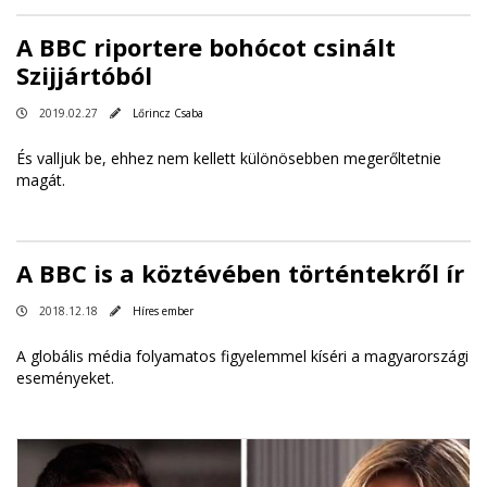
A BBC riportere bohócot csinált
Szijjártóból
2019.02.27
Lőrincz Csaba
És valljuk be, ehhez nem kellett különösebben megerőltetnie
magát.
A BBC is a köztévében történtekről ír
2018.12.18
Híres ember
A globális média folyamatos figyelemmel kíséri a magyarországi
eseményeket.