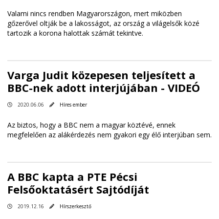
Valami nincs rendben Magyarországon, mert miközben
gőzerővel oltják be a lakosságot, az ország a világelsők közé
tartozik a korona halottak számát tekintve.
Varga Judit közepesen teljesített a
BBC-nek adott interjújában - VIDEÓ
2020.06.06
Híres ember
Az biztos, hogy a BBC nem a magyar köztévé, ennek
megfelelően az alákérdezés nem gyakori egy élő interjúban sem.
A BBC kapta a PTE Pécsi
Felsőoktatásért Sajtódíját
2019.12.16
Hírszerkesztő