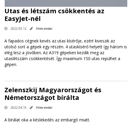
Utas és létszám csökkentés az
EasyJet-nél
2022.05.12
Híres ember
A fapados cégnek kevés az utas kísérője, ezért kiveszik az
utolsó sort a gépek egy részén. 4 utaskísérő helyett így három is
elég lesz a jövőben. Az A319 gépeken kezdik meg az
utaslétszám csökkentését. Így maximum 150 utas repülhet a
gépen.
Zelenszkij Magyarországot és
Németországot bírálta
2022.04.15
Híres ember
A bírálat oka a késlekedés az embargó miatt.