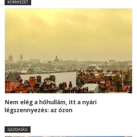
KÖRNYEZET
Nem elég a hőhullám, itt a nyári
légszennyezés: az ózon
GAZDASÁG