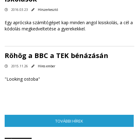
2016.03.23
Hírszerkesztő
Egy aprócska számítógépet kap minden angol kisiskolás, a cél a
kódolás megkedveltetése a gyerekekkel.
Röhög a BBC a TEK bénázásán
2015.11.26
Híres ember
"Looking ostoba"
TOVÁBBI HÍREK
(AKTÍV FÜL)