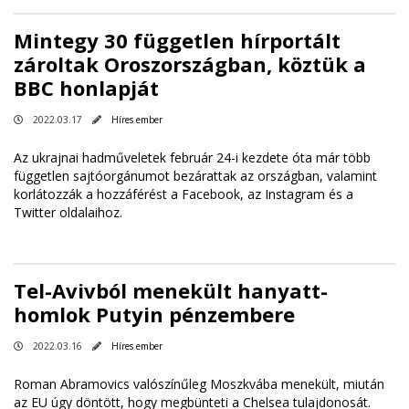
Mintegy 30 független hírportált
zároltak Oroszországban, köztük a
BBC honlapját
2022.03.17
Híres ember
Az ukrajnai hadműveletek február 24-i kezdete óta már több
független sajtóorgánumot bezárattak az országban, valamint
korlátozzák a hozzáférést a Facebook, az Instagram és a
Twitter oldalaihoz.
Tel-Avivból menekült hanyatt-
homlok Putyin pénzembere
2022.03.16
Híres ember
Roman Abramovics valószínűleg Moszkvába menekült, miután
az EU úgy döntött, hogy megbünteti a Chelsea tulajdonosát.