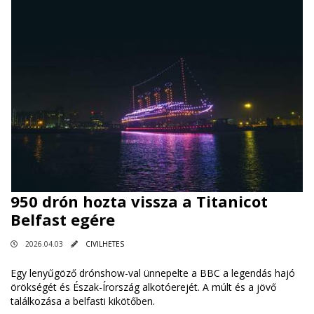
950 drón hozta vissza a Titanicot
Belfast egére
2026.04.03
CIVILHETES
Egy lenyűgöző drónshow-val ünnepelte a BBC a legendás hajó
örökségét és Észak-Írország alkotóerejét. A múlt és a jövő
találkozása a belfasti kikötőben.