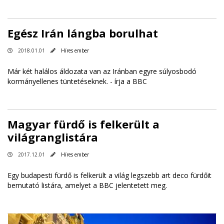
Egész Irán lángba borulhat
2018.01.01
Híres ember
Már két halálos áldozata van az Iránban egyre súlyosbodó
kormányellenes tüntetéseknek. -
írja a BBC
Magyar fürdő is felkerült a
világranglistára
2017.12.01
Híres ember
Egy budapesti fürdő is felkerült a világ legszebb art deco fürdőit
bemutató listára, amelyet a BBC jelentetett meg.