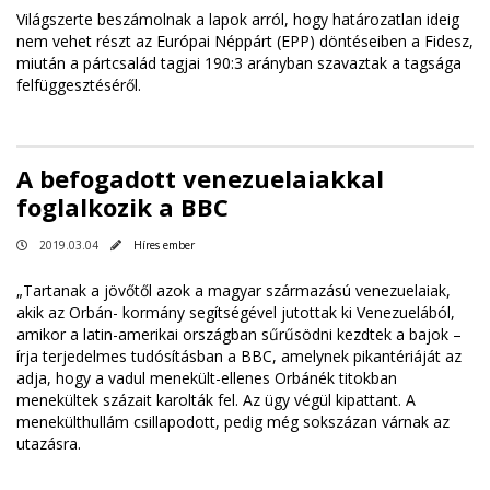
Világszerte beszámolnak a lapok arról, hogy határozatlan ideig
nem vehet részt az Európai Néppárt (EPP) döntéseiben a Fidesz,
miután a pártcsalád tagjai 190:3 arányban szavaztak a tagsága
felfüggesztéséről.
A befogadott venezuelaiakkal
foglalkozik a BBC
2019.03.04
Híres ember
„Tartanak a jövőtől azok a magyar származású venezuelaiak,
akik az Orbán- kormány segítségével jutottak ki Venezuelából,
amikor a latin-amerikai országban sűrűsödni kezdtek a bajok –
írja terjedelmes tudósításban a BBC, amelynek pikantériáját az
adja, hogy a vadul menekült-ellenes Orbánék titokban
menekültek százait karolták fel. Az ügy végül kipattant. A
menekülthullám csillapodott, pedig még sokszázan várnak az
utazásra.