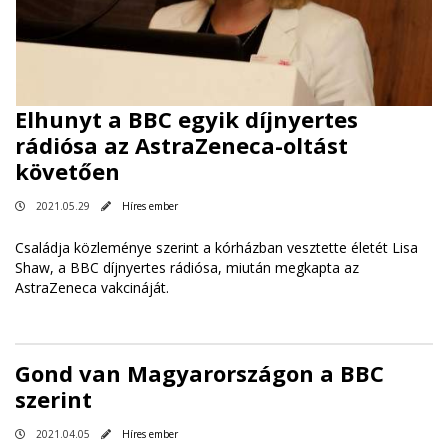
Elhunyt a BBC egyik díjnyertes
rádiósa az AstraZeneca-oltást
követően
2021.05.29
Híres ember
Családja közleménye szerint a kórházban vesztette életét Lisa
Shaw, a BBC díjnyertes rádiósa, miután megkapta az
AstraZeneca vakcináját.
Gond van Magyarországon a BBC
szerint
2021.04.05
Híres ember