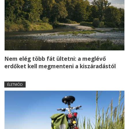
Nem elég több fát ültetni: a meglévő
erdőket kell megmenteni a kiszáradástól
ÉLETMÓD