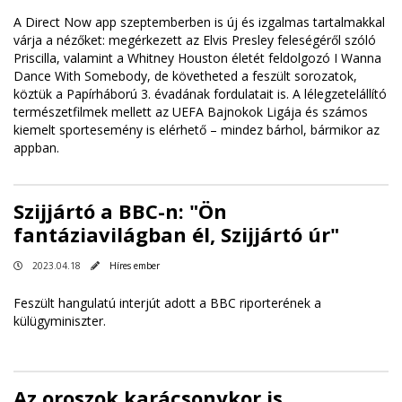
A Direct Now app szeptemberben is új és izgalmas tartalmakkal
várja a nézőket: megérkezett az Elvis Presley feleségéről szóló
Priscilla, valamint a Whitney Houston életét feldolgozó I Wanna
Dance With Somebody, de követheted a feszült sorozatok,
köztük a Papírháború 3. évadának fordulatait is. A lélegzetelállító
természetfilmek mellett az UEFA Bajnokok Ligája és számos
kiemelt sportesemény is elérhető – mindez bárhol, bármikor az
appban.
Szijjártó a BBC-n: "Ön
fantáziavilágban él, Szijjártó úr"
2023.04.18
Híres ember
Feszült hangulatú interjút adott a BBC riporterének a
külügyminiszter.
Az oroszok karácsonykor is