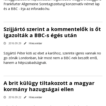
Frankfurter Allgemeine Sonntagszeitung konzervatív német lap
és a BBC -
írja az inforadio.hu
.
Szijjártó szerint a kommentelők is őt
igazolták a BBC-s égés után
2016.09.29
Híres ember
Szijjártó Péter köti az ebet a karóhoz, szerinte igenis vannak no
go zónák Londonban, bár most nem a BBC-nek beszélt erről,
hanem a
Népszabadságnak
.
A brit külügy tiltakozott a magyar
kormány hazugságai ellen
2016.09.22
Híres ember