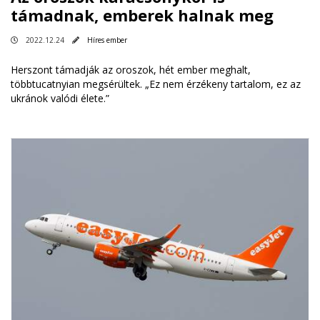
támadnak, emberek halnak meg
2022.12.24
Híres ember
Herszont támadják az oroszok, hét ember meghalt,
többtucatnyian megsérültek. „Ez nem érzékeny tartalom, ez az
ukránok valódi élete.”