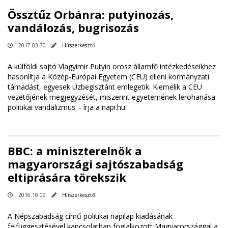
Össztűz Orbánra: putyinozás,
vandálozás, bugrisozás
2017.03.30
Hírszerkesztő
A külföldi sajtó Vlagyimir Putyin orosz államfő intézkedéseikhez
hasonlítja a Közép-Európai Egyetem (CEU) elleni kormányzati
támadást, egyesek Üzbegisztánt emlegetik. Kiemelik a CEU
vezetőjének megjegyzését, miszerint egyetemének lerohanása
politikai vandalizmus. -
írja a napi.hu
.
BBC: a miniszterelnök a
magyarországi sajtószabadság
eltiprására törekszik
2016.10.09
Hírszerkesztő
A Népszabadság című politikai napilap kiadásának
felfüggesztésével kapcsolatban foglalkozott Magyarországgal a