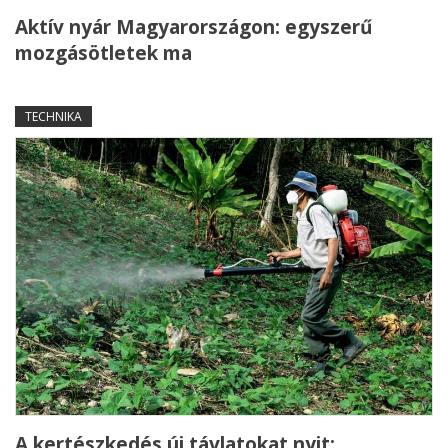
Aktív nyár Magyarországon: egyszerű
mozgásötletek ma
TECHNIKA
A kertészkedés új távlatokat nyit: