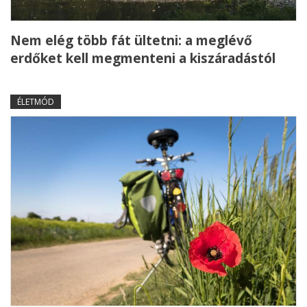
Nem elég több fát ültetni: a meglévő
erdőket kell megmenteni a kiszáradástól
ÉLETMÓD