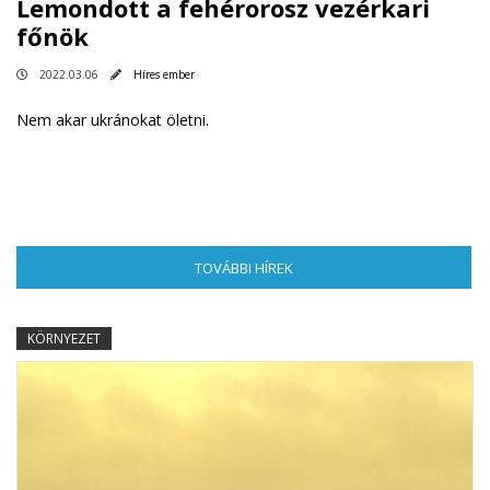
Lemondott a fehérorosz vezérkari
főnök
2022.03.06
Híres ember
Nem akar ukránokat öletni.
TOVÁBBI HÍREK
(AKTÍV FÜL)
KÖRNYEZET