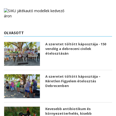
OLVASOTT
A szeretet töltött káposztája - 150
vendég a debreceni civilek
ételosztásán
A szeretet töltött káposztája –
Kéretlen Figyelem ételosztás
Debrecenben
Kevesebb antibiotikum és
környezetterhelés, kisebb