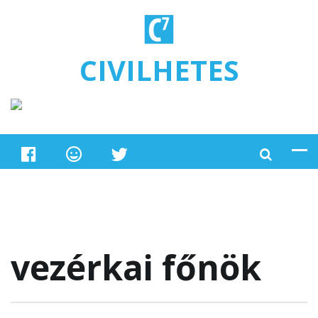
Ugrás a tartalomra
CIVILHETES
vezérkai főnök