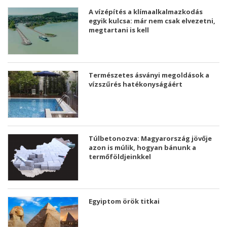
A vízépítés a klímaalkalmazkodás
egyik kulcsa: már nem csak elvezetni,
megtartani is kell
Természetes ásványi megoldások a
vízszűrés hatékonyságáért
Túlbetonozva: Magyarország jövője
azon is múlik, hogyan bánunk a
termőföldjeinkkel
Egyiptom örök titkai