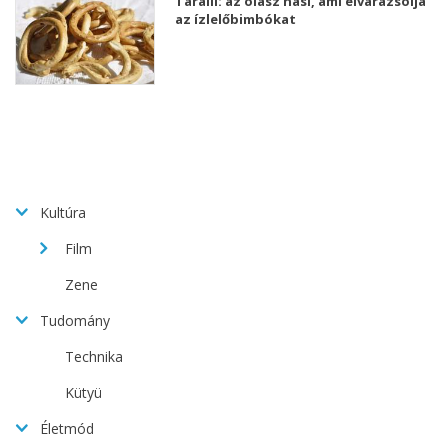
Taralli: az olasz nasi, ami elvarázsolja
az ízlelőbimbókat
Kultúra
Film
Zene
Tudomány
Technika
Kütyü
Életmód