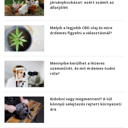
járványkockázat: ezért számít az
állatjólét
Melyik a legjobb CBD olaj és mire
érdemes figyelni a választásnál?
Mennyibe kerülhet a lézeres
szemműtét, és mit érdemes tudni
róla?
Kidobni vagy megmenteni? A túl
könnyű selejtezés rejtett környezeti
ára