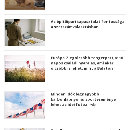
Az építőipari tapasztalat fontossága
a szerszámválasztásban
Európa 7 legolcsóbb tengerpartja: 10
napos családi nyaralás, ami akár
olcsóbb is lehet, mint a Balaton
Minden idők legnagyobb
karbonlábnyomú sporteseménye
lehet az idei futball-vb