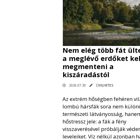
Nem elég több fát ülte
a meglévő erdőket kel
megmenteni a
kiszáradástól
2026.07.30
CIVILHETES
Az extrém hőségben fehéren vil
lombú hársfák sora nem külön
természeti látványosság, hane
hőstressz jele: a fák a fény
visszaverésével próbálják véde
leveleiket. Víz nélkül azonban 