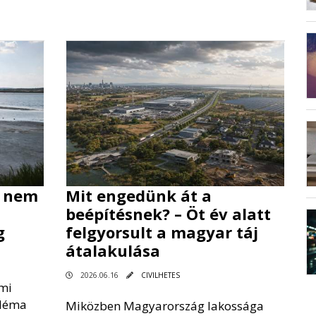
: nem
Mit engedünk át a
beépítésnek? – Öt év alatt
g
felgyorsult a magyar táj
átalakulása
2026.06.16
CIVILHETES
lmi
bléma
Miközben Magyarország lakossága