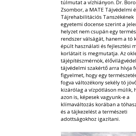
túlmutat a vízhiányon. Dr. Bor
Zsombor, a MATE Tájvédelmi é
Tájrehabilitációs Tanszékének
egyetemi docense szerint a jele
helyzet nem csupán egy termés
rendszer válságát, hanem a tó 
épült használati és fejlesztési 
korlátait is megmutatja. Az okl
tájépítészmérnök, élővilágvéde
tájvédelmi szakértő arra hívja f
figyelmet, hogy egy természeté
fogva változékony sekély tó jö
kizárólag a vízpótláson múlik,
azon is, képesek vagyunk-e a
klímaváltozás korában a tóhas
és a tájkezelést a természeti
adottságokhoz igazítani.