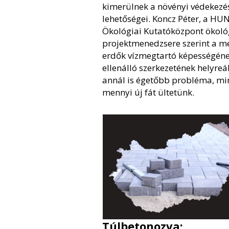
kimerülnek a növényi védekezé
lehetőségei. Koncz Péter, a HU
Ökológiai Kutatóközpont ökoló
projektmenedzsere szerint a m
erdők vízmegtartó képességéne
ellenálló szerkezetének helyreál
annál is égetőbb probléma, mi
mennyi új fát ültetünk.
Túlbetonozva: