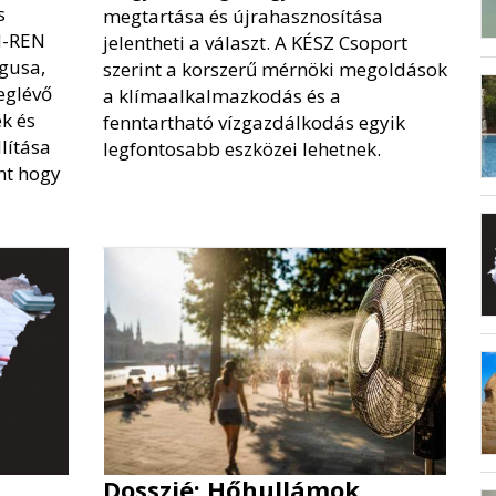
s
megtartása és újrahasznosítása
N-REN
jelentheti a választ. A KÉSZ Csoport
gusa,
szerint a korszerű mérnöki megoldások
eglévő
a klímaalkalmazkodás és a
k és
fenntartható vízgazdálkodás egyik
lítása
legfontosabb eszközei lehetnek.
nt hogy
Dosszié: Hőhullámok