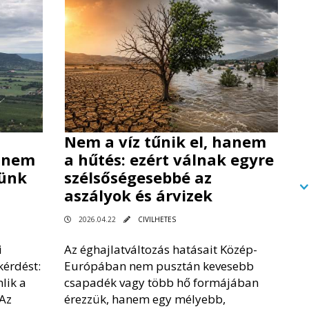
Nem a víz tűnik el, hanem
t nem
a hűtés: ezért válnak egyre
tünk
szélsőségesebbé az
aszályok és árvizek
2026.04.22
CIVILHETES
i
Az éghajlatváltozás hatásait Közép-
kérdést:
Európában nem pusztán kevesebb
lik a
csapadék vagy több hő formájában
 Az
érezzük, hanem egy mélyebb,