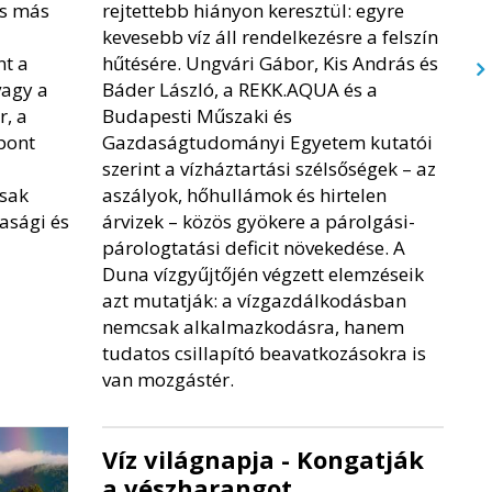
és más
rejtettebb hiányon keresztül: egyre
kevesebb víz áll rendelkezésre a felszín
nt a
hűtésére. Ungvári Gábor, Kis András és
vagy a
Báder László, a REKK.AQUA és a
r, a
Budapesti Műszaki és
pont
Gazdaságtudományi Egyetem kutatói
szerint a vízháztartási szélsőségek – az
sak
aszályok, hőhullámok és hirtelen
asági és
árvizek – közös gyökere a párolgási-
párologtatási deficit növekedése. A
Duna vízgyűjtőjén végzett elemzéseik
azt mutatják: a vízgazdálkodásban
nemcsak alkalmazkodásra, hanem
tudatos csillapító beavatkozásokra is
van mozgástér.
Víz világnapja - Kongatják
a vészharangot