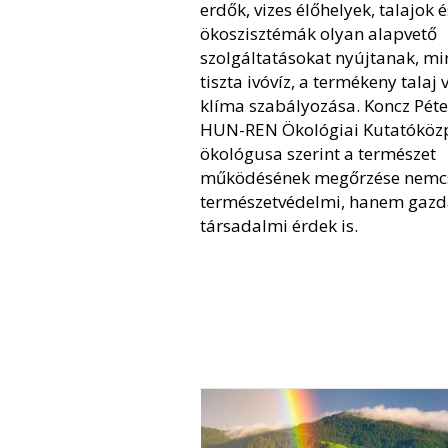
erdők, vizes élőhelyek, talajok 
ökoszisztémák olyan alapvető
szolgáltatásokat nyújtanak, mi
tiszta ivóvíz, a termékeny talaj 
klíma szabályozása. Koncz Péte
HUN-REN Ökológiai Kutatóköz
ökológusa szerint a természet
működésének megőrzése nemc
természetvédelmi, hanem gazd
társadalmi érdek is.