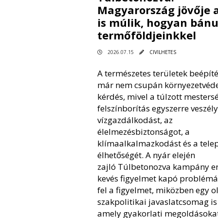
Magyarország jövője 
is múlik, hogyan bán
termőföldjeinkkel
2026.07.15
CIVILHETES
A természetes területek beépít
már nem csupán környezetvéd
kérdés, mivel a túlzott mesters
felszínborítás egyszerre veszély
vízgazdálkodást, az
élelmezésbiztonságot, a
klímaalkalmazkodást és a tele
élhetőségét. A nyár elején
zajló Túlbetonozva kampány er
kevés figyelmet kapó problémá
fel a figyelmet, miközben egy o
szakpolitikai javaslatcsomag is 
amely gyakorlati megoldásokat