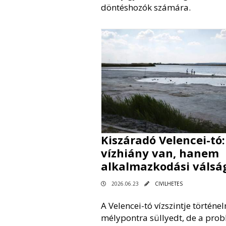
döntéshozók számára.
Kiszáradó Velencei-tó
vízhiány van, hanem
alkalmazkodási válsá
2026.06.23
CIVILHETES
A Velencei-tó vízszintje történe
mélypontra süllyedt, de a pro