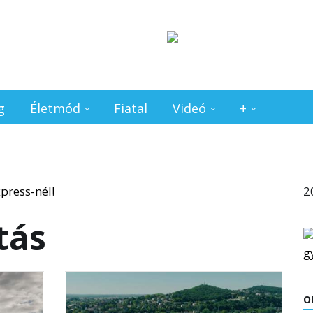
g
Életmód
Fiatal
Videó
+
2
tás
O