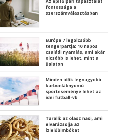
Az építőipari tapasztalat
fontossága a
szerszámválasztásban
Európa 7 legolcsóbb
tengerpartja: 10 napos
családi nyaralás, ami akár
olcsóbb is lehet, mint a
Balaton
Minden idők legnagyobb
karbonlábnyomú
sporteseménye lehet az
idei futball-vb
Taralli: az olasz nasi, ami
elvarázsolja az
ízlelőbimbókat