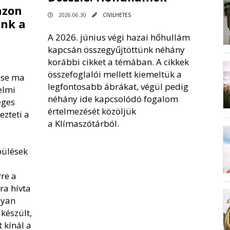
azon
2026.06.30
CIVILHETES
unk a
A 2026. június végi hazai hőhullám
kapcsán összegyűjtöttünk néhány
korábbi cikket a témában. A cikkek
összefoglalói mellett kiemeltük a
ése ma
legfontosabb ábrákat, végül pedig
elmi
néhány ide kapcsolódó fogalom
éges
értelmezését közöljük
ezteti a
a Klímaszótárból.
pülések
re a
ra hívta
lyan
készült,
 kínál a