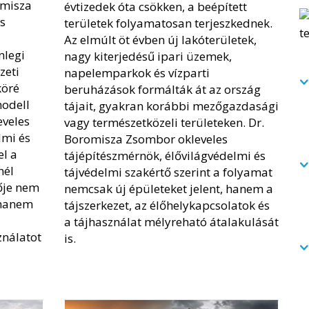
omisza
évtizedek óta csökken, a beépített
s
területek folyamatosan terjeszkednek.
Az elmúlt öt évben új lakóterületek,
nlegi
nagy kiterjedésű ipari üzemek,
zeti
napelemparkok és vízparti
köré
beruházások formálták át az ország
modell
tájait, gyakran korábbi mezőgazdasági
eveles
vagy természetközeli területeken. Dr.
lmi és
Boromisza Zsombor okleveles
el a
tájépítészmérnök, élővilágvédelmi és
nél
tájvédelmi szakértő szerint a folyamat
vője nem
nemcsak új épületeket jelent, hanem a
 hanem
tájszerkezet, az élőhelykapcsolatok és
a tájhasználat mélyreható átalakulását
ználatot
is.