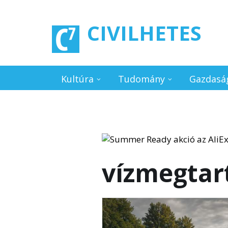
Ugrás a tartalomra
CIVILHETES
Kultúra
Tudomány
Gazdasá
vízmegtar