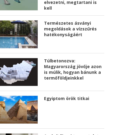
elvezetni, megtartani is
kell
Természetes ásványi
megoldások a vízszűrés
hatékonyságáért
Túlbetonozva:
Magyarország jövője azon
is múlik, hogyan bánunk a
termőföldjeinkkel
Egyiptom örök titkai