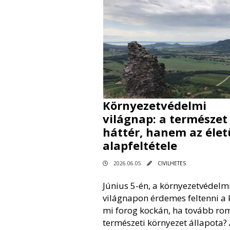
Környezetvédelmi
világnap: a természe
háttér, hanem az éle
alapfeltétele
2026.06.05
CIVILHETES
Június 5-én, a környezetvédelm
világnapon érdemes feltenni a 
mi forog kockán, ha tovább rom
természeti környezet állapota?