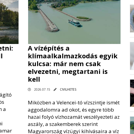
tni:
A vízépítés a
l
klímaalkalmazkodás egyik
kulcsa: már nem csak
elvezetni, megtartani is
kell
2026.07.15
CIVILHETES
ágító
ös
Miközben a Velencei-tó vízszintje ismét
m a
aggodalomra ad okot, és egyre több
hazai folyó vízhozamát veszélyezteti az
ni
aszály, a szakemberek szerint
hamar
Magyarország vízügyi kihívásaira a víz