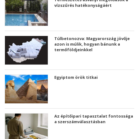
vízszűrés hatékonyságáért
Túlbetonozva: Magyarország jövője
azon is múlik, hogyan bánunk a
termőföldjeinkkel
Egyiptom örök titkai
Az építőipari tapasztalat fontossága
a szerszámválasztásban