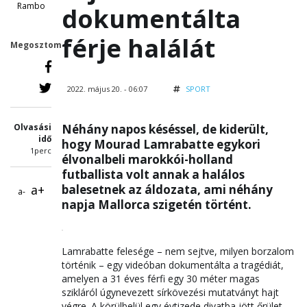
Rambo
dokumentálta
férje halálát
Megosztom
2022. május 20. - 06:07
SPORT
Olvasási
Néhány napos késéssel, de kiderült,
idő
hogy Mourad Lamrabatte egykori
1perc
élvonalbeli marokkói-holland
futballista volt annak a halálos
a+
balesetnek az áldozata, ami néhány
a-
napja Mallorca szigetén történt.
Lamrabatte felesége – nem sejtve, milyen borzalom
történik – egy videóban dokumentálta a tragédiát,
amelyen a 31 éves férfi egy 30 méter magas
szikláról úgynevezett sírkövezési mutatványt hajt
végre. A körülbelül egy évtizede divatba jött őrület –