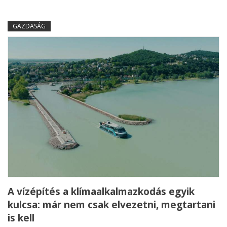
GAZDASÁG
A vízépítés a klímaalkalmazkodás egyik
kulcsa: már nem csak elvezetni, megtartani
is kell