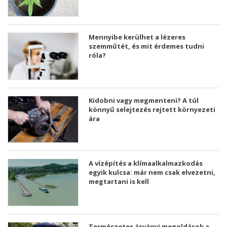
Mennyibe kerülhet a lézeres
szemműtét, és mit érdemes tudni
róla?
Kidobni vagy megmenteni? A túl
könnyű selejtezés rejtett környezeti
ára
A vízépítés a klímaalkalmazkodás
egyik kulcsa: már nem csak elvezetni,
megtartani is kell
Természetes ásványi megoldások a