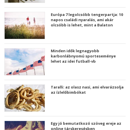
Európa 7 legolcsóbb tengerpartja: 10
napos családi nyaralás, ami akár
olcsóbb is lehet, mint a Balaton
Minden idők legnagyobb
karbonlábnyomú sporteseménye
lehet az idei futball-vb
Taralli: az olasz nasi, ami elvarázsolja
az ízlelőbimbókat
Egy jó bemutatkozó szöveg ereje az
online társkeresésben