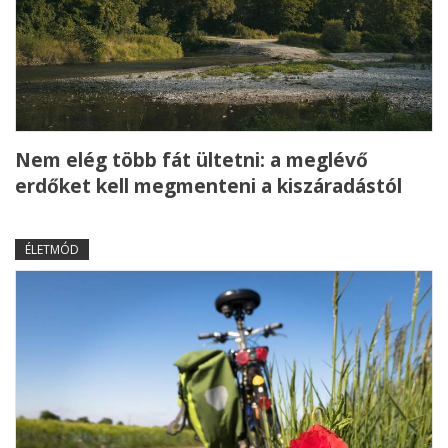
Nem elég több fát ültetni: a meglévő
erdőket kell megmenteni a kiszáradástól
ÉLETMÓD