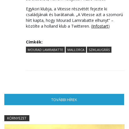
Egykori klubja, a Vitesse részvétét fejezte ki
családjának és barátainak. „A Vitesse azt a szomorú
hírt kapta, hogy Mourad Lamrabatte elhunyt” –
közölte a holland klub a Twitteren. (
Infostart
)
Címkék:
MOURAD LAMRABATTE
MALLORCA
SZIKLAUGRÁS
TOVÁBBI HÍREK
(AKTÍV FÜL)
KÖRNYEZET