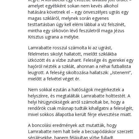
amelyet egyébként sokan nem kevés alkohol
hatására követnek el – egy önveszélyes ugrás egy
magas szikláról, melynek során egyenes
testtartásban úgy kell elérni lábbal a víz felszínét,
mintha egy sírkövön lévő feszületről maga Jézus
Krisztus ugrana a mélybe.
Lamrabatte rosszul számolta ki az ugrást,
félelmetes sikolyt hallatott, mielőtt sziklákba
ütközött és a vízbe zuhant. Felesége és gyerekei egy
hajóról nézték a sziklát, ahonnan a néhai futballista
leugrott. A feleség sikoltozása hallatszik: „Istenem!”,
mielőtt a felvétel véget ér.
Nem sokkal ezután a hatóságok megérkeztek a
helyszínre, és megtalálták Lamrabatte holttestét. A
helyi hírügynökségek arról számoltak be, hogy a
rendőrök csak másnap tudták kihallgatni a feleségét,
mivel sokkos állapotba került férje elvesztése miatt.
A boncolási eredmények azt mutatták, hogy
Lamrabatte nem halt bele a becsapódáskor szerzett
sérülésekbe, hanem félájultan vízbe fulladt.