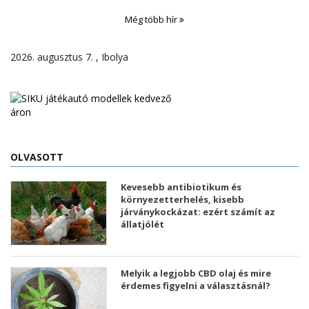
Még több hír
2026. augusztus 7. , Ibolya
OLVASOTT
Kevesebb antibiotikum és
környezetterhelés, kisebb
járványkockázat: ezért számít az
állatjólét
Melyik a legjobb CBD olaj és mire
érdemes figyelni a választásnál?