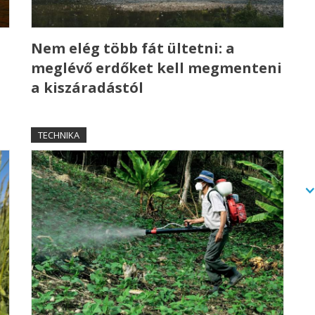
a
Nem elég több fát ültetni: a
meglévő erdőket kell megmenteni
a kiszáradástól
TECHNIKA