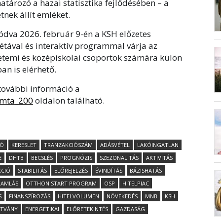
tározó a hazai statisztika fejlődésében – a
tnek állít emléket.
ódva 2026. február 9-én a KSH előzetes
sétával és interaktív programmal várja az
temi és középiskolai csoportok számára külön
an is elérhető.
további információ a
_mta_200
oldalon található.
IÓ
KERESLET
TRANZAKCIÓSZÁM
ADÁSVÉTEL
LAKÓINGATLAN
E
DHTB
BECSLÉS
PROGNÓZIS
SZEZONALITÁS
AKTIVITÁS
KCIÓ
STABILITÁS
ELŐREJELZÉS
ÉVINDÍTÁS
BÁZISHATÁS
RAMLÁS
OTTHON START PROGRAM
OSP
HITELPIAC
S
FINANSZÍROZÁS
HITELVOLUMEN
NÖVEKEDÉS
MNB
KSH
ÍTVÁNY
ENERGETIKAI
ELŐRETEKINTÉS
GAZDASÁG