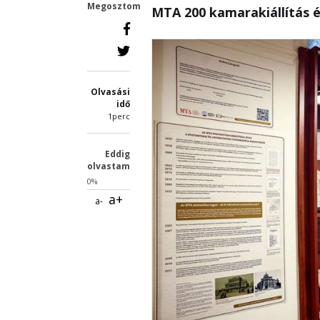
Megosztom
MTA 200 kamarakiállítás 
Olvasási
idő
1perc
Eddig
olvastam
0%
a+
a-