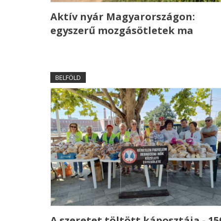
Aktív nyár Magyarországon:
egyszerű mozgásötletek ma
BELFÖLD
A szeretet töltött káposztája - 15