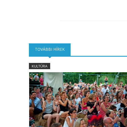
TOVÁBBI HÍREK
(AKTÍV FÜL)
KULTÚRA