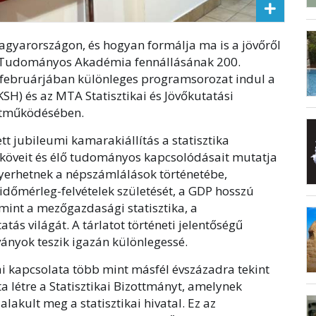
agyarországon, és hogyan formálja ma is a jövőről
r Tudományos Akadémia fennállásának 200.
 februárjában különleges programsorozat indul a
(KSH) és az MTA Statisztikai és Jövőkutatási
ttműködésében.
 jubileumi kamarakiállítás a statisztika
köveit és élő tudományos kapcsolódásait mutatja
nyerhetnek a népszámlálások történetébe,
időmérleg-felvételek születését, a GDP hosszú
amint a mezőgazdasági statisztika, a
atás világát. A tárlatot történeti jelentőségű
nyok teszik igazán különlegessé.
 kapcsolata több mint másfél évszázadra tekint
a létre a Statisztikai Bizottmányt, amelynek
lakult meg a statisztikai hivatal. Ez az