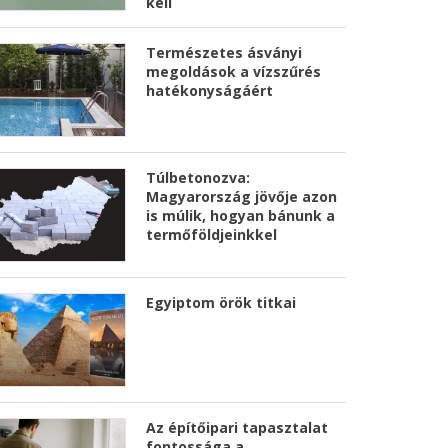
kell
Természetes ásványi
megoldások a vízszűrés
hatékonyságáért
Túlbetonozva:
Magyarország jövője azon
is múlik, hogyan bánunk a
termőföldjeinkkel
Egyiptom örök titkai
Az építőipari tapasztalat
fontossága a