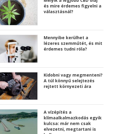
Melyik a legjobb CBD olaj
és mire érdemes figyelni a
választásnál?
Mennyibe kerülhet a
lézeres szemműtét, és mit
érdemes tudni róla?
Kidobni vagy megmenteni?
A túl könnyű selejtezés
rejtett környezeti ára
A vízépítés a
klímaalkalmazkodás egyik
kulcsa: már nem csak
elvezetni, megtartani is