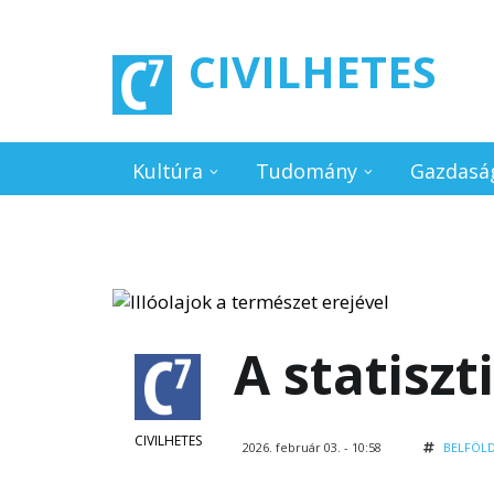
Ugrás a tartalomra
CIVILHETES
Kultúra
Tudomány
Gazdasá
A statisz
CIVILHETES
2026. február 03. - 10:58
BELFÖL