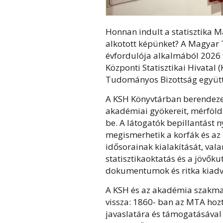
Honnan indult a statisztika M
alkotott képünket? A Magya
évfordulója alkalmából 2026
Központi Statisztikai Hivatal 
Tudományos Bizottság együ
A KSH Könyvtárban berendezett
akadémiai gyökereit, mérföld
be. A látogatók bepillantást 
megismerhetik a korfák és az 
idősorainak kialakítását, val
statisztikaoktatás és a jövőkut
dokumentumok és ritka kiadvá
A KSH és az akadémia szakmai
vissza: 1860- ban az MTA hozt
javaslatára és támogatásával a