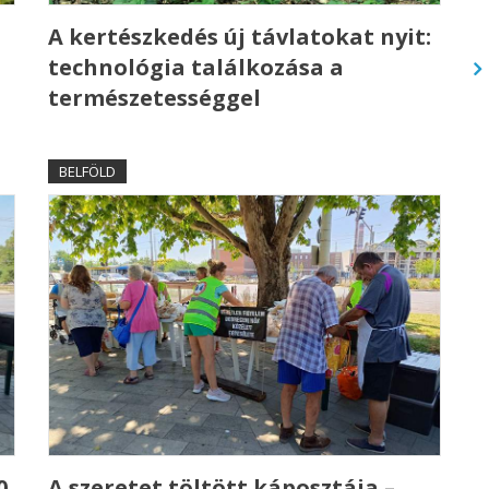
A kertészkedés új távlatokat nyit:
technológia találkozása a
természetességgel
BELFÖLD
0
A szeretet töltött káposztája –