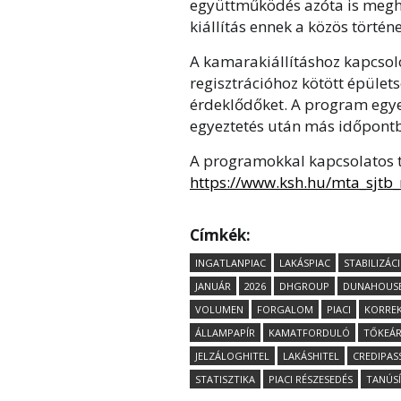
együttműködés azóta is megha
kiállítás ennek a közös történe
A kamarakiállításhoz kapcsol
regisztrációhoz kötött épület
érdeklődőket. A program egye
egyeztetés után más időpontb
A programokkal kapcsolatos 
https://www.ksh.hu/mta_sjtb
Címkék:
INGATLANPIAC
LAKÁSPIAC
STABILIZÁC
JANUÁR
2026
DHGROUP
DUNAHOUS
VOLUMEN
FORGALOM
PIACI
KORRE
ÁLLAMPAPÍR
KAMATFORDULÓ
TŐKEÁ
JELZÁLOGHITEL
LAKÁSHITEL
CREDIPAS
STATISZTIKA
PIACI RÉSZESEDÉS
TANÚS