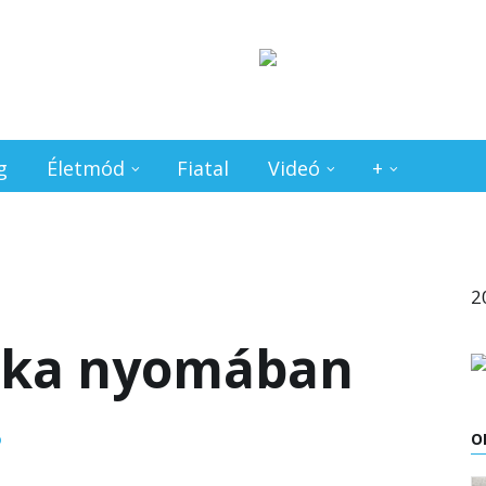
g
Életmód
Fiatal
Videó
+
2
tika nyomában
O
D