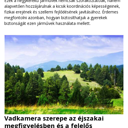
Ezek a négykerekű járművek nemcsak szórakoztatóak, hanem
alapvetően hozzájárulnak a kicsik koordinációs képességeinek,
fizikai erejének és szellemi fejlődésének javításához. Érdemes
megfontolni azonban, hogyan biztosíthatjuk a gyerekek
biztonságát ezen járművek használata mellett.
Vadkamera szerepe az éjszakai
megfigyelésben és a felelős