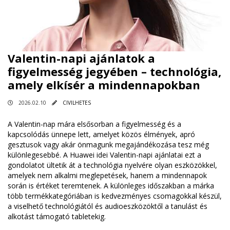
Valentin-napi ajánlatok a
figyelmesség jegyében – technológia,
amely elkísér a mindennapokban
2026.02.10
CIVILHETES
A Valentin-nap mára elsősorban a figyelmesség és a
kapcsolódás ünnepe lett, amelyet közös élmények, apró
gesztusok vagy akár önmagunk megajándékozása tesz még
különlegesebbé. A Huawei idei Valentin-napi ajánlatai ezt a
gondolatot ültetik át a technológia nyelvére olyan eszközökkel,
amelyek nem alkalmi meglepetések, hanem a mindennapok
során is értéket teremtenek. A különleges időszakban a márka
több termékkategóriában is kedvezményes csomagokkal készül,
a viselhető technológiától és audioeszközöktől a tanulást és
alkotást támogató tabletekig.