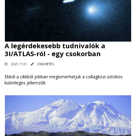
A legérdekesebb tudnivalók a
3I/ATLAS-ról - egy csokorban
2025.11.01
CIVILHETES
Ebből a cikkből jobban megismerhetjük a csillagközi üstökös
különleges jellemzőit.