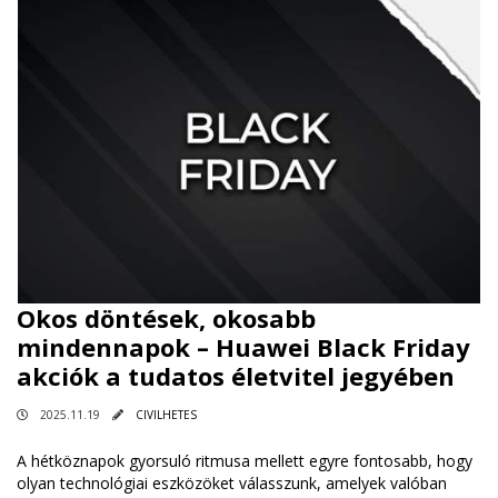
Okos döntések, okosabb
mindennapok – Huawei Black Friday
akciók a tudatos életvitel jegyében
2025.11.19
CIVILHETES
A hétköznapok gyorsuló ritmusa mellett egyre fontosabb, hogy
olyan technológiai eszközöket válasszunk, amelyek valóban