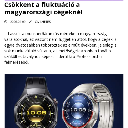
Csökkent a fluktuáció a
magyarországi cégeknél
2026.01.09
CIVILHETES
– Lassult a munkaerőáramlás mértéke a magyarországi
vállalatoknál, ez viszont nem független attól, hogy a cégek is
egyre óvatosabban toboroztak az elmúlt években. Jelenleg is
sok munkavállaló váltana, a lehetőségeik azonban tovább
szűkültek tavalyhoz képest – derül ki a Profession.hu
felméréséből.