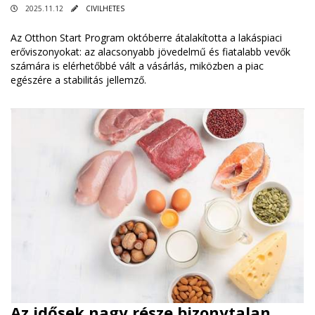
2025.11.12
CIVILHETES
Az Otthon Start Program októberre átalakította a lakáspiaci
erőviszonyokat: az alacsonyabb jövedelmű és fiatalabb vevők
számára is elérhetőbbé vált a vásárlás, miközben a piac
egészére a stabilitás jellemző.
Az idősek nagy része bizonytalan