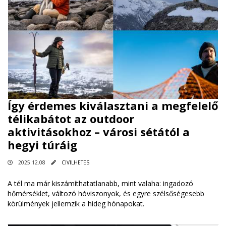
Így érdemes kiválasztani a megfelelő
télikabátot az outdoor
aktivitásokhoz – városi sétától a
hegyi túráig
2025.12.08
CIVILHETES
A tél ma már kiszámíthatatlanabb, mint valaha: ingadozó
hőmérséklet, változó hóviszonyok, és egyre szélsőségesebb
körülmények jellemzik a hideg hónapokat.