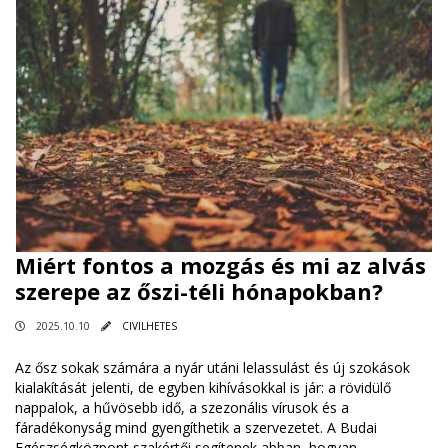
Miért fontos a mozgás és mi az alvás
szerepe az őszi-téli hónapokban?
2025.10.10
CIVILHETES
Az ősz sokak számára a nyár utáni lelassulást és új szokások
kialakítását jelenti, de egyben kihívásokkal is jár: a rövidülő
nappalok, a hűvösebb idő, a szezonális vírusok és a
fáradékonyság mind gyengíthetik a szervezetet. A Budai
Egészségközpont szakértői segítenek abban, hogyan