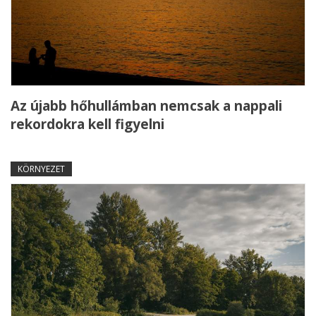
Az újabb hőhullámban nemcsak a nappali
rekordokra kell figyelni
KÖRNYEZET