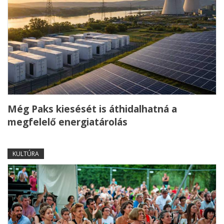
Még Paks kiesését is áthidalhatná a
megfelelő energiatárolás
KULTÚRA