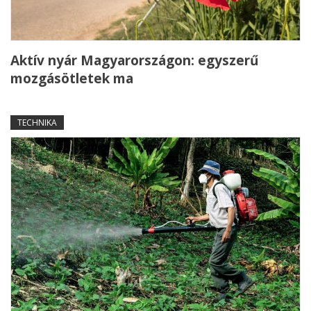
Aktív nyár Magyarországon: egyszerű
mozgásötletek ma
TECHNIKA