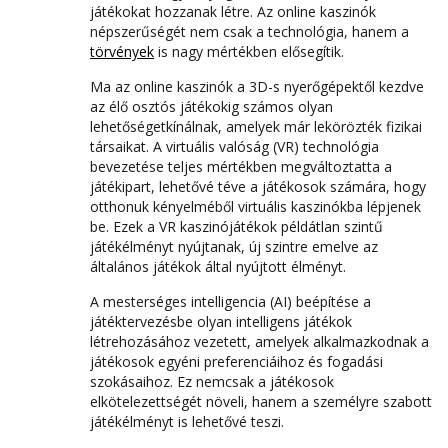
játékokat hozzanak létre. Az online kaszinók
népszerűségét nem csak a technológia, hanem a
törvények
is nagy mértékben elősegítik.
Ma az online kaszinók a 3D-s nyerőgépektől kezdve
az élő osztós játékokig számos olyan
lehetőségetkínálnak, amelyek már lekörözték fizikai
társaikat. A virtuális valóság (VR) technológia
bevezetése teljes mértékben megváltoztatta a
játékipart, lehetővé téve a játékosok számára, hogy
otthonuk kényelméből virtuális kaszinókba lépjenek
be. Ezek a VR kaszinójátékok példátlan szintű
játékélményt nyújtanak, új szintre emelve az
általános játékok által nyújtott élményt.
A mesterséges intelligencia (AI) beépítése a
játéktervezésbe olyan intelligens játékok
létrehozásához vezetett, amelyek alkalmazkodnak a
játékosok egyéni preferenciáihoz és fogadási
szokásaihoz. Ez nemcsak a játékosok
elkötelezettségét növeli, hanem a személyre szabott
játékélményt is lehetővé teszi.