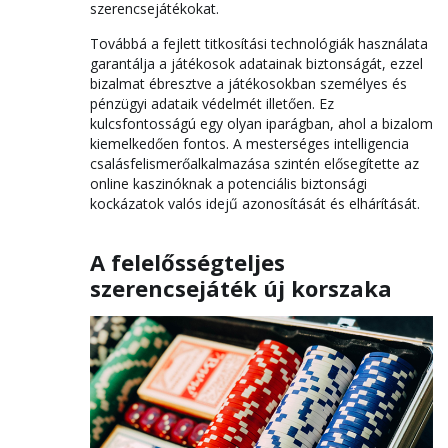
szerencsejátékokat.
Továbbá a fejlett titkosítási technológiák használata
garantálja a játékosok adatainak biztonságát, ezzel
bizalmat ébresztve a játékosokban személyes és
pénzügyi adataik védelmét illetően. Ez
kulcsfontosságú egy olyan iparágban, ahol a bizalom
kiemelkedően fontos. A mesterséges intelligencia
csalásfelismerőalkalmazása szintén elősegítette az
online kaszinóknak a potenciális biztonsági
kockázatok valós idejű azonosítását és elhárítását.
A felelősségteljes
szerencsejáték új korszaka