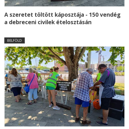
A szeretet töltött káposztája - 150 vendég
a debreceni civilek ételosztásán
BELFÖLD