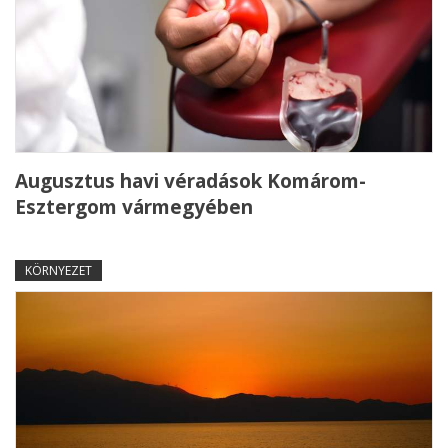
Augusztus havi véradások Komárom-
Esztergom vármegyében
KÖRNYEZET