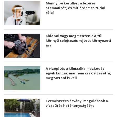
Mennyibe kerülhet a lézeres
szemműtét, és mit érdemes tudni
róla?
Kidobni vagy megmenteni? A túl
könnyű selejtezés rejtett környezeti
ára
A vízépítés a klímaalkalmazkodás
egyik kulcsa: már nem csak elvezetni,
megtartani is kell
Természetes ásványi megoldások a
vízszűrés hatékonyságáért