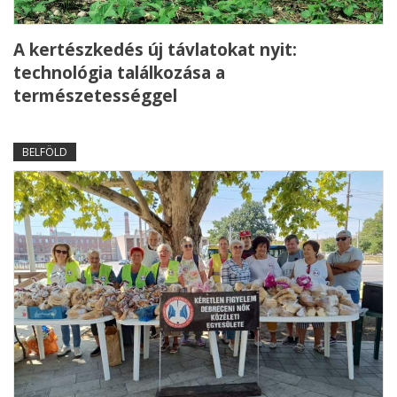
A kertészkedés új távlatokat nyit:
technológia találkozása a
természetességgel
BELFÖLD