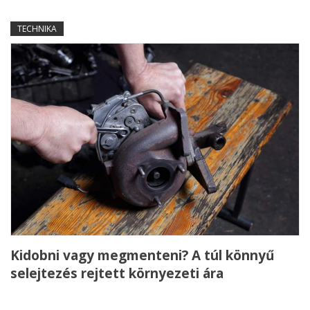
TECHNIKA
Kidobni vagy megmenteni? A túl könnyű
selejtezés rejtett környezeti ára