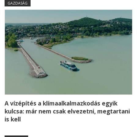
GAZDASÁG
A vízépítés a klímaalkalmazkodás egyik
kulcsa: már nem csak elvezetni, megtartani
is kell