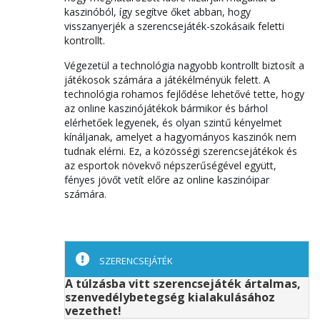
kaszinóból, így segítve őket abban, hogy
visszanyerjék a szerencsejáték-szokásaik feletti
kontrollt.
Végezetül a technológia nagyobb kontrollt biztosít a
játékosok számára a játékélményük felett. A
technológia rohamos fejlődése lehetővé tette, hogy
az online kaszinójátékok bármikor és bárhol
elérhetőek legyenek, és olyan szintű kényelmet
kínáljanak, amelyet a hagyományos kaszinók nem
tudnak elérni. Ez, a közösségi szerencsejátékok és
az esportok növekvő népszerűségével együtt,
fényes jövőt vetít előre az online kaszinóipar
számára.
SZERENCSEJÁTÉK
A túlzásba vitt szerencsejáték ártalmas,
szenvedélybetegség kialakulásához
vezethet!