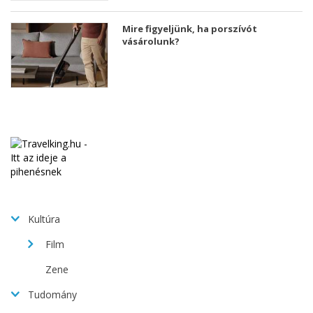
Mire figyeljünk, ha porszívót
vásárolunk?
Kultúra
Film
Zene
Tudomány