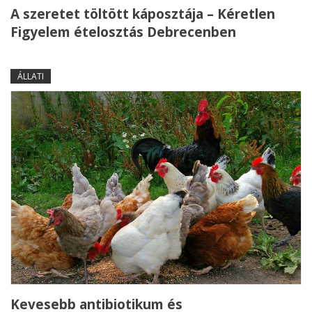
A szeretet töltött káposztája – Kéretlen
Figyelem ételosztás Debrecenben
ÁLLATI
Kevesebb antibiotikum és