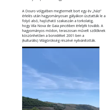
A Douro völgyében megtermelt bort egy év „házi”
érlelés után hagyományosan gályákon úsztatták le a
folyó alsó, hajózható szakaszán a torkolatig,
hogy Vila Nova de Gaia pincéiben érleljék tovább. A
hagyományos módon, teraszosan művelt szőlőknek
köszönhetően a borvidéket 2001-ben a
(kulturális) Világörökség részévé nyilvánították.