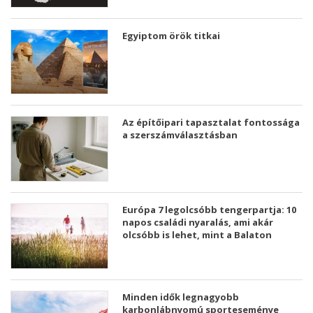
Egyiptom örök titkai
Az építőipari tapasztalat fontossága
a szerszámválasztásban
Európa 7 legolcsóbb tengerpartja: 10
napos családi nyaralás, ami akár
olcsóbb is lehet, mint a Balaton
Minden idők legnagyobb
karbonlábnyomú sporteseménye