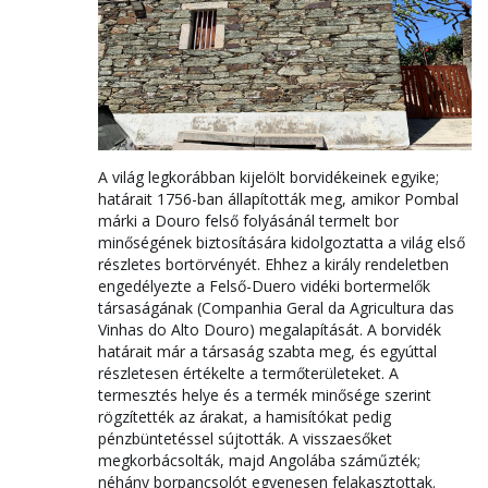
A világ legkorábban kijelölt borvidékeinek egyike;
határait 1756-ban állapították meg, amikor Pombal
márki a Douro felső folyásánál termelt bor
minőségének biztosítására kidolgoztatta a világ első
részletes bortörvényét. Ehhez a király rendeletben
engedélyezte a Felső-Duero vidéki bortermelők
társaságának (Companhia Geral da Agricultura das
Vinhas do Alto Douro) megalapítását. A borvidék
határait már a társaság szabta meg, és egyúttal
részletesen értékelte a termőterületeket. A
termesztés helye és a termék minősége szerint
rögzítették az árakat, a hamisítókat pedig
pénzbüntetéssel sújtották. A visszaesőket
megkorbácsolták, majd Angolába száműzték;
néhány borpancsolót egyenesen felakasztottak.