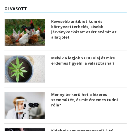
OLVASOTT
Kevesebb antibiotikum és
környezetterhelés, kisebb
járványkockázat: ezért számít az
állatjólét
Melyik a legjobb CBD olaj és mire
érdemes figyelni a választásnál?
Mennyibe kerülhet a lézeres
szemműtét, és mit érdemes tudni
róla?
Kidobni vagy megmenteni? A túl