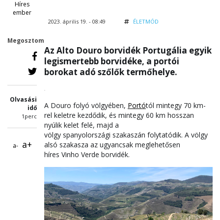
Híres
ember
2023. április 19. - 08:49
ÉLETMÓD
Megosztom
Az Alto Douro borvidék Portugália egyik
legismertebb borvidéke, a portói
borokat adó szőlők termőhelye.
Olvasási
A Douro folyó völgyében,
Portó
tól mintegy 70 km-
idő
rel keletre kezdődik, és mintegy 60 km hosszan
1perc
nyúlik kelet felé, majd a
völgy spanyolországi szakaszán folytatódik. A völgy
a+
alsó szakasza az ugyancsak meglehetősen
a-
híres Vinho Verde borvidék.