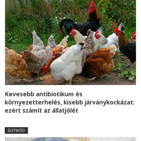
Kevesebb antibiotikum és
környezetterhelés, kisebb járványkockázat:
ezért számít az állatjólét
ÉLETMÓD