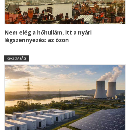
Nem elég a hőhullám, itt a nyári
légszennyezés: az ózon
GAZDASÁG