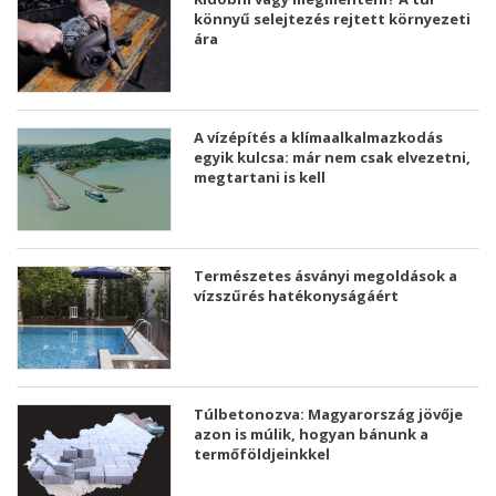
könnyű selejtezés rejtett környezeti
ára
A vízépítés a klímaalkalmazkodás
egyik kulcsa: már nem csak elvezetni,
megtartani is kell
Természetes ásványi megoldások a
vízszűrés hatékonyságáért
Túlbetonozva: Magyarország jövője
azon is múlik, hogyan bánunk a
termőföldjeinkkel