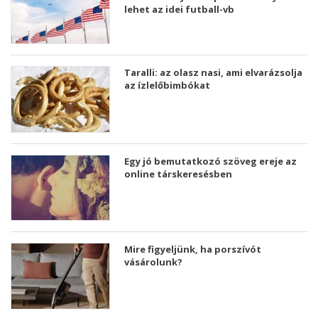
lehet az idei futball-vb
Taralli: az olasz nasi, ami elvarázsolja
az ízlelőbimbókat
Egy jó bemutatkozó szöveg ereje az
online társkeresésben
Mire figyeljünk, ha porszívót
vásárolunk?