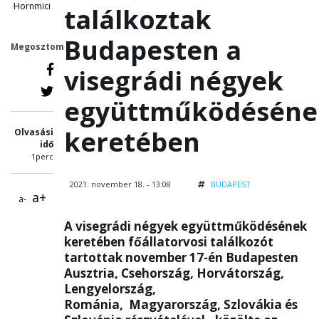
Hornmici
találkoztak
Budapesten a
Megosztom
visegrádi négyek
együttműködéséne
keretében
Olvasási
idő
1perc
2021. november 18. - 13:08
BUDAPEST
a+
a-
A visegrádi négyek együttműködésének
keretében főállatorvosi találkozót
tartottak november 17-én Budapesten
Ausztria, Csehország, Horvátország,
Lengyelország,
Románia, Magyarország, Szlovákia és