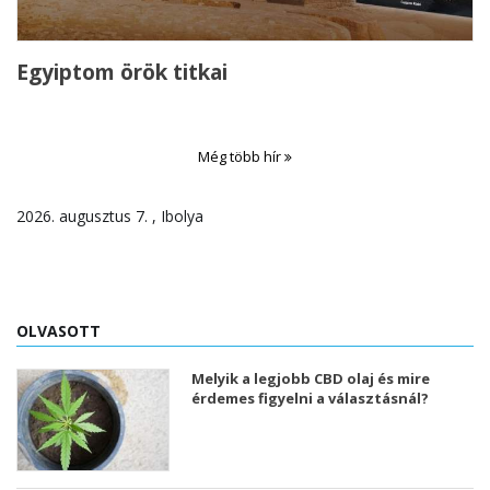
Egyiptom örök titkai
Még több hír
2026. augusztus 7. , Ibolya
OLVASOTT
Melyik a legjobb CBD olaj és mire
érdemes figyelni a választásnál?