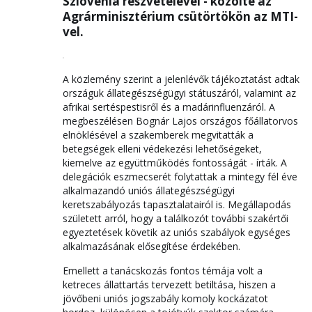
Szlovénia részvételével - közölte az
Agrárminisztérium csütörtökön az MTI-
vel.
A közlemény szerint a jelenlévők tájékoztatást adtak
országuk állategészségügyi státuszáról, valamint az
afrikai sertéspestisről és a madárinfluenzáról. A
megbeszélésen Bognár Lajos országos főállatorvos
elnöklésével a szakemberek megvitatták a
betegségek elleni védekezési lehetőségeket,
kiemelve az együttműködés fontosságát - írták. A
delegációk eszmecserét folytattak a mintegy fél éve
alkalmazandó uniós állategészségügyi
keretszabályozás tapasztalatairól is. Megállapodás
született arról, hogy a találkozót további szakértői
egyeztetések követik az uniós szabályok egységes
alkalmazásának elősegítése érdekében.
Emellett a tanácskozás fontos témája volt a
ketreces állattartás tervezett betiltása, hiszen a
jövőbeni uniós jogszabály komoly kockázatot