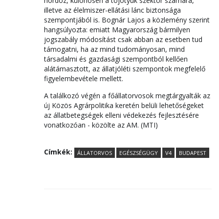
hordoz, különösen a tojótyúk szektor számára,
illetve az élelmiszer-ellátási lánc biztonsága
szempontjából is. Bognár Lajos a közlemény szerint
hangsúlyozta: emiatt Magyarország bármilyen
jogszabály módosítást csak abban az esetben tud
támogatni, ha az mind tudományosan, mind
társadalmi és gazdasági szempontból kellően
alátámasztott, az állatjóléti szempontok megfelelő
figyelembevétele mellett.
A találkozó végén a főállatorvosok megtárgyalták az
új Közös Agrárpolitika keretén belüli lehetőségeket
az állatbetegségek elleni védekezés fejlesztésére
vonatkozóan - közölte az AM. (MTI)
Címkék:
ÁLLATORVOS
EGÉSZSÉGÜGY
V4
BUDAPEST