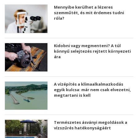
Mennyibe kerülhet a lézeres
szemműtét, és mit érdemes tudni
róla?
Kidobni vagy megmenteni? A túl
könnyű selejtezés rejtett környezeti
ára
A vízépítés a klímaalkalmazkodás
egyik kulcsa: már nem csak elvezetni,
megtartani is kell
Természetes ásványi megoldások a
vízszűrés hatékonyságáért