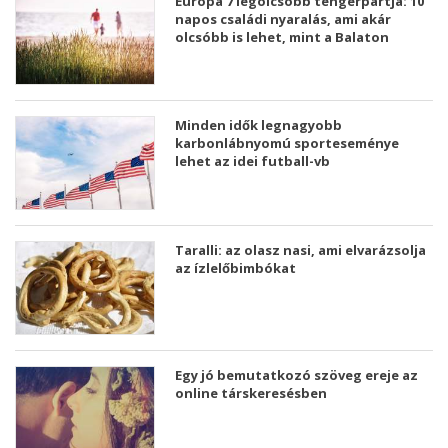
Európa 7 legolcsóbb tengerpartja: 10
napos családi nyaralás, ami akár
olcsóbb is lehet, mint a Balaton
Minden idők legnagyobb
karbonlábnyomú sporteseménye
lehet az idei futball-vb
Taralli: az olasz nasi, ami elvarázsolja
az ízlelőbimbókat
Egy jó bemutatkozó szöveg ereje az
online társkeresésben