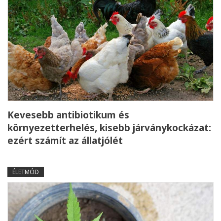
Kevesebb antibiotikum és
környezetterhelés, kisebb járványkockázat:
ezért számít az állatjólét
ÉLETMÓD