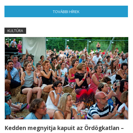
TOVÁBBI HÍREK
(AKTÍV FÜL)
KULTÚRA
Kedden megnyitja kapuit az Ördögkatlan –