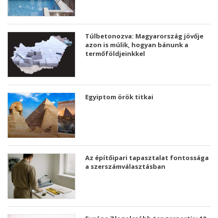
Túlbetonozva: Magyarország jövője
azon is múlik, hogyan bánunk a
termőföldjeinkkel
Egyiptom örök titkai
Az építőipari tapasztalat fontossága
a szerszámválasztásban