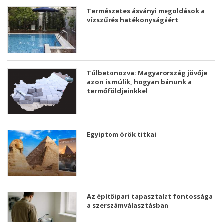
Természetes ásványi megoldások a
vízszűrés hatékonyságáért
Túlbetonozva: Magyarország jövője
azon is múlik, hogyan bánunk a
termőföldjeinkkel
Egyiptom örök titkai
Az építőipari tapasztalat fontossága
a szerszámválasztásban