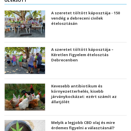
OLVASOTT
A szeretet töltött káposztája - 150
vendég a debreceni civilek
ételosztásán
A szeretet töltött káposztája –
Kéretlen Figyelem ételosztás
Debrecenben
Kevesebb antibiotikum és
környezetterhelés, kisebb
járványkockázat: ezért számít az
állatjólét
Melyik a legjobb CBD olaj és mire
érdemes figyelni a választásnál?