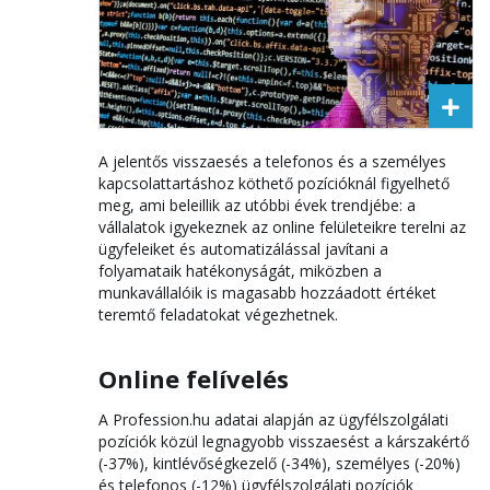
A jelentős visszaesés a telefonos és a személyes
kapcsolattartáshoz köthető pozícióknál figyelhető
meg, ami beleillik az utóbbi évek trendjébe: a
vállalatok igyekeznek az online felületeikre terelni az
ügyfeleiket és automatizálással javítani a
folyamataik hatékonyságát, miközben a
munkavállalóik is magasabb hozzáadott értéket
teremtő feladatokat végezhetnek.
Online felívelés
A Profession.hu adatai alapján az ügyfélszolgálati
pozíciók közül legnagyobb visszaesést a kárszakértő
(-37%), kintlévőségkezelő (-34%), személyes (-20%)
és telefonos (-12%) ügyfélszolgálati pozíciók