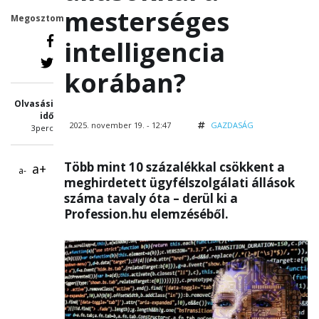
mesterséges
Megosztom
intelligencia
korában?
Olvasási
idő
2025. november 19. - 12:47
GAZDASÁG
3perc
Több mint 10 százalékkal csökkent a
a+
a-
meghirdetett ügyfélszolgálati állások
száma tavaly óta – derül ki a
Profession.hu elemzéséből.