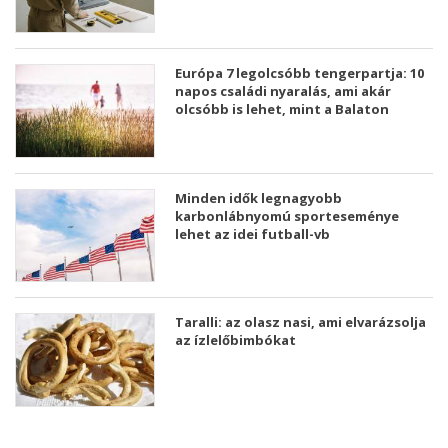
Európa 7 legolcsóbb tengerpartja: 10
napos családi nyaralás, ami akár
olcsóbb is lehet, mint a Balaton
Minden idők legnagyobb
karbonlábnyomú sporteseménye
lehet az idei futball-vb
Taralli: az olasz nasi, ami elvarázsolja
az ízlelőbimbókat