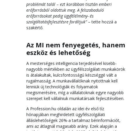
problémát talál
–
ezt korábban tisztán emberi
erőforrásból oldottuk meg. A felszabaduló
erőforrásokat pedig ügyfélélmény- és
szolgáltatásfejlesztésre fordítjuk”
– tette hozzá a
szakértő.
Az MI nem fenyegetés, hanem
eszköz és lehetőség
A mesterséges intelligencia terjedésével kisebb-
nagyobb mértékben az ügyfélszolgálati munkakörök
is átalakultak, kulcsfontosságú készséggé vált a
rugalmasság. A munkavállalóknak nyitottnak kell
lenniük új technológiák és folyamatok
megismerésére, míg a vállalatoknak egyre nagyobb
szerepet kell vállalniuk munkatársaik fejlesztésében.
A Profession.hu oldalán az idei év első tíz
hónapjában meghirdetett ügyfélszolgálati
álláslehetőségek 26%-a tartalmaz bérinformációt,
ami az átlagnál magasabb arány. Ezek alapján a