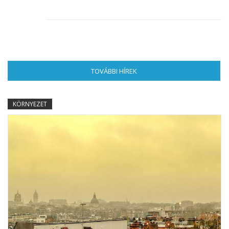
TOVÁBBI HÍREK
(AKTÍV FÜL)
KÖRNYEZET