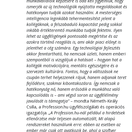
munkavállalóik képzésére is oda kell figyelniük, hogy
ismerjék az új technológiák nyújtotta megoldásokat és
hatékonyan tudják azokat használni. A mesterséges
intelligencia leginkább tehermentesítést jelent a
kollégáknak, a felszabaduló kapacitást pedig sokkal
inkább értékteremtő munkába tudják fektetni. Ilyen
lehet az ügyféligények pontosabb megértése és az
azokra történő reagálás is, ami akár piaci előnyt is
jelenthet a cég számára. Egy technológiai fejlesztés
akkor fenntartható, ha nemcsak üzleti, hanem emberi
szempontból is vizsgáljuk a hatásait – hogyan hat a
kollégák motivációjára, mentális egészségére és a
szervezeti kultúrára. Fontos, hogy a változások ne
csupán terhet helyezzenek rájuk, hanem adjanak teret
fejlődésre, szakmai kibontakozásra. Így nemcsak a
hatékonyság nő, hanem erősödik a munkához való
kapcsolódás is – ami végső soron az ügyfélélmény
javulását is támogatja”
– mondta Németh-Király
Csilla, a Profession.hu ügyfélszolgálati és operációs
igazgatója.
„A Profession.hu-nál például a hirdetések
ellenőrzése már teljesen automatizált, MI alapú
rendszereket használunk erre: ebben az esetben az
ember már csak ott avatkozik be, ahol a szoftver