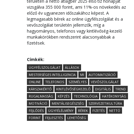
területen a nettó átlagbér 2025 első tíz hónapját
vizsgálva 355 000 forint, ami 11%-os növekedés az
előző év ugyanezen időszakához képest. A
legmagasabb bérek az online ügyfélszolgálat és a
vevőszolgálat területén jellemzők, míg a
hagyományos, telefonos vagy kintlévőség-kezelő
munkakörökben rendszerint alacsonyabbak a
fizetések.
Címkék:
ÜGYFÉLSZOLGÁLAT
ÁLLÁSOK
MESTERSÉGES INTELLIGENCIA
MI
AUTOMATIZÁCIÓ
ONLINE
TELEFONOS
SZEMÉLYES
VEVŐSZOLGÁLAT
KÁRSZAKÉRTŐ
KINTLÉVŐSÉGKEZELŐ
DIGITÁLIS
TREND
RUGALMASSÁG
KÉPZÉS
TECHNOLÓGIA
HATÉKONYSÁG
MOTIVÁCIÓ
MENTÁLISEGÉSZSÉG
SZERVEZETIKULTÚRA
FEJLŐDÉS
ÜGYFÉLÉLMÉNY
BÉREK
FIZETÉS
NETTÓ
FORINT
FEJLESZTÉS
LEHETŐSÉG