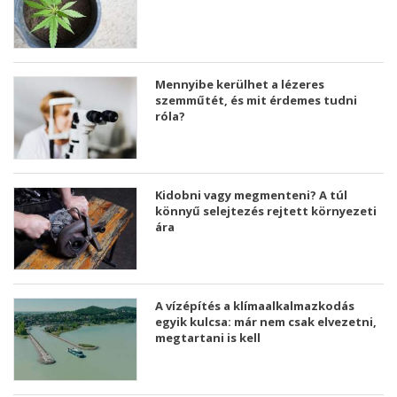
Mennyibe kerülhet a lézeres
szemműtét, és mit érdemes tudni
róla?
Kidobni vagy megmenteni? A túl
könnyű selejtezés rejtett környezeti
ára
A vízépítés a klímaalkalmazkodás
egyik kulcsa: már nem csak elvezetni,
megtartani is kell