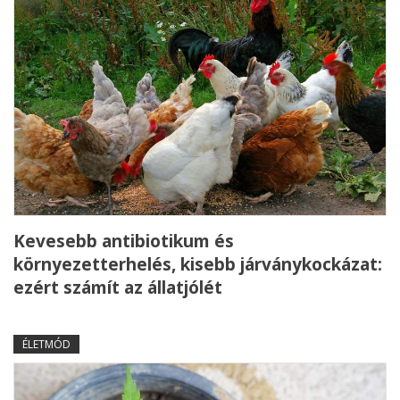
Kevesebb antibiotikum és
környezetterhelés, kisebb járványkockázat:
ezért számít az állatjólét
ÉLETMÓD