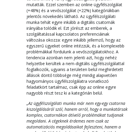
mutatták. Ezzel szemben az online ügyfélszolgálat
(+48%) és a vevőszolgálat (+22%) kategóriákban
jelentős növekedés látható. Az ügyfélszolgálati
munka tehát egyre inkább a digitális csatornák
irányába tolódik el. Ezt jórészt az emberek, a
szolgáltatással kapcsolatos preferenciáinak
változása okozza: egyre inkább jellemző, hogy az
egyszerű ügyeket online intézzük, és a komplexebb
problémákkal fordulunk a vevőszolgálatokhoz. A
tendencia azonban nem jelenti azt, hogy nehéz
helyzetbe kerültek a nem-digitális ügyfélszolgálattal
foglalkozók, ugyanis a területen belül meghirdetett
állások döntő többsége még mindig alapvetően
hagyományos ügyfélszolgálatra vonatkozó
feladatkört tartalmaz, csak épp az online egyre
nagyobb részt tesz ki a kategórián belül.
„Az ügyfélszolgálati munka már nem egy-egy csatorna
kiszolgálásáról szól, hanem arról, hogy a munkatársak
komplex, csatornákon átívelő problémákat tudjanak
megoldani. A cégeknek érdemes nem csak az
automatizációs megoldásaikat fejleszteni, hanem a