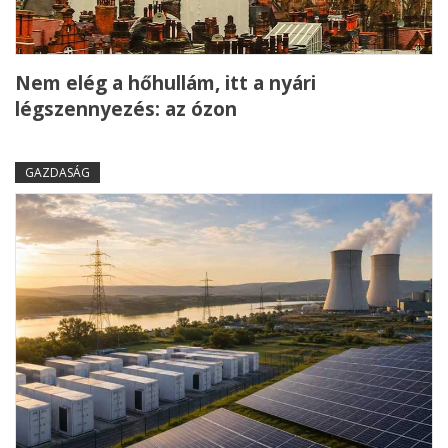
Nem elég a hőhullám, itt a nyári
légszennyezés: az ózon
GAZDASÁG