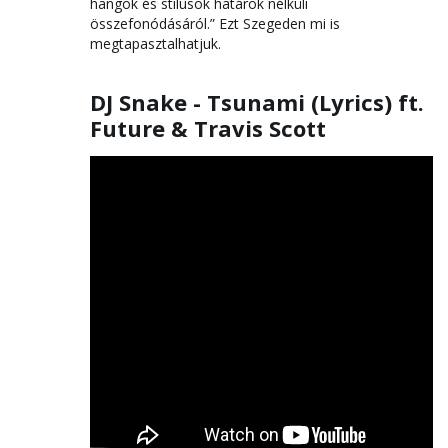
hangok és stílusok határok nélküli
összefonódásáról.” Ezt Szegeden mi is
megtapasztalhatjuk.
DJ Snake - Tsunami (Lyrics) ft.
Future & Travis Scott