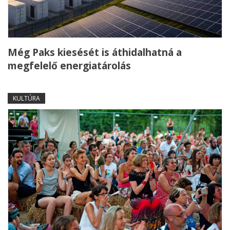
Még Paks kiesését is áthidalhatná a
megfelelő energiatárolás
KULTÚRA