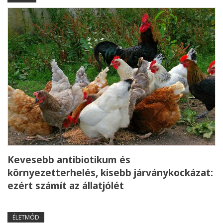
Kevesebb antibiotikum és
környezetterhelés, kisebb járványkockázat:
ezért számít az állatjólét
ÉLETMÓD