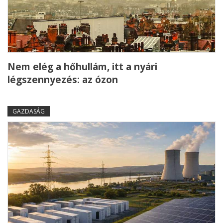
Nem elég a hőhullám, itt a nyári
légszennyezés: az ózon
GAZDASÁG