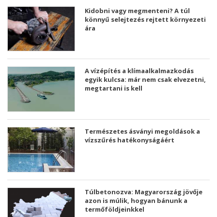
Kidobni vagy megmenteni? A túl
könnyű selejtezés rejtett környezeti
ára
A vízépítés a klímaalkalmazkodás
egyik kulcsa: már nem csak elvezetni,
megtartani is kell
Természetes ásványi megoldások a
vízszűrés hatékonyságáért
Túlbetonozva: Magyarország jövője
azon is múlik, hogyan bánunk a
termőföldjeinkkel