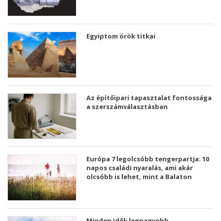
Egyiptom örök titkai
Az építőipari tapasztalat fontossága
a szerszámválasztásban
Európa 7 legolcsóbb tengerpartja: 10
napos családi nyaralás, ami akár
olcsóbb is lehet, mint a Balaton
Minden idők legnagyobb