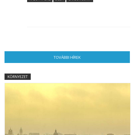
TOVÁBBI HÍREK
(AKTÍV FÜL)
KÖRNYEZET