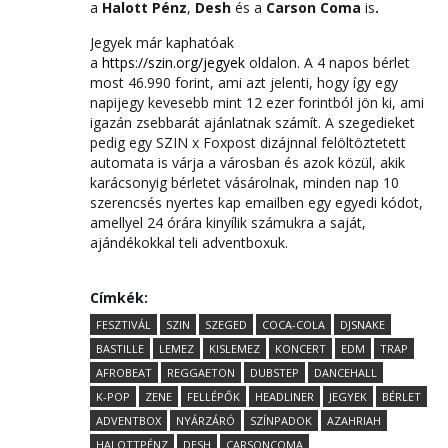
a
Halott Pénz
,
Desh
és a
Carson Coma
is
.
Jegyek már kaphatóak
a
https://szin.org/jegyek
oldalon. A 4 napos bérlet
most 46.990 forint, ami azt jelenti, hogy így egy
napijegy kevesebb mint 12 ezer forintból jön ki, ami
igazán zsebbarát ajánlatnak számít. A szegedieket
pedig egy SZIN x Foxpost dizájnnal felöltöztetett
automata is várja a városban és azok közül, akik
karácsonyig bérletet vásárolnak, minden nap 10
szerencsés nyertes kap emailben egy egyedi kódot,
amellyel 24 órára kinyílik számukra a saját,
ajándékokkal teli adventboxuk.
Címkék:
FESZTIVÁL
SZIN
SZEGED
COCA-COLA
DJSNAKE
BASTILLE
LEMEZ
KISLEMEZ
KONCERT
EDM
TRAP
AFROBEAT
REGGAETON
DUBSTEP
DANCEHALL
K-POP
ZENE
FELLÉPŐK
HEADLINER
JEGYEK
BÉRLET
ADVENTBOX
NYÁRZÁRÓ
SZÍNPADOK
AZAHRIAH
HALOTTPÉNZ
DESH
CARSONCOMA