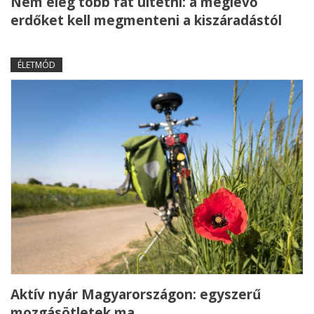
Nem elég több fát ültetni: a meglévő
erdőket kell megmenteni a kiszáradástól
ÉLETMÓD
Aktív nyár Magyarországon: egyszerű
mozgásötletek ma