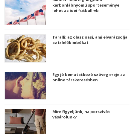
karbonlábnyomú sporteseménye
lehet az idei futball-vb
Taralli: az olasz nasi, ami elvarázsolja
az ízlelőbimbókat
Egy jó bemutatkozó szöveg ereje az
online társkeresésben
Mire figyeljünk, ha porszívót
vásárolunk?