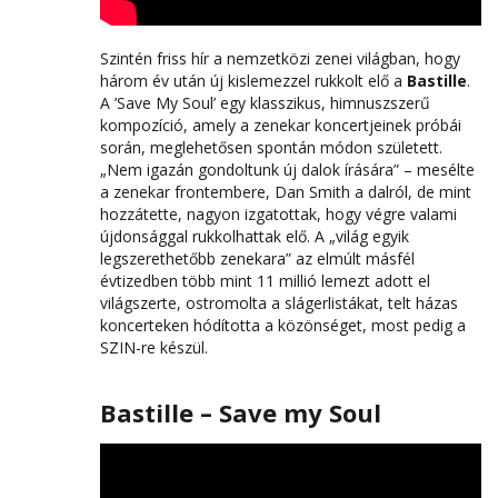
Szintén friss hír a nemzetközi zenei világban, hogy
három év után új kislemezzel rukkolt elő a
Bastille
.
A ’Save My Soul’ egy klasszikus, himnuszszerű
kompozíció, amely a zenekar koncertjeinek próbái
során, meglehetősen spontán módon született.
„Nem igazán gondoltunk új dalok írására” – mesélte
a zenekar frontembere, Dan Smith a dalról, de mint
hozzátette, nagyon izgatottak, hogy végre valami
újdonsággal rukkolhattak elő. A „világ egyik
legszerethetőbb zenekara” az elmúlt másfél
évtizedben több mint 11 millió lemezt adott el
világszerte, ostromolta a slágerlistákat, telt házas
koncerteken hódította a közönséget, most pedig a
SZIN-re készül.
Bastille – Save my Soul