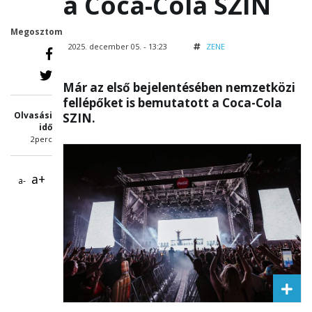
a Coca-Cola SZIN
Megosztom
2025. december 05. - 13:23
ZENE
Már az első bejelentésében nemzetközi
fellépőket is bemutatott a Coca-Cola
Olvasási
SZIN.
idő
2perc
a+
a-