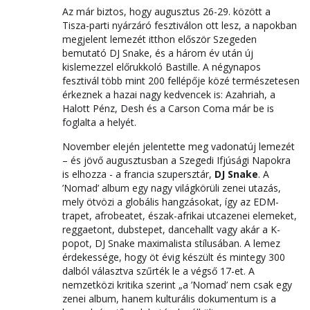
Az már biztos, hogy augusztus 26-29. között a
Tisza-parti nyárzáró fesztiválon ott lesz, a napokban
megjelent lemezét itthon először Szegeden
bemutató DJ Snake, és a három év után új
kislemezzel előrukkoló Bastille. A négynapos
fesztivál több mint 200 fellépője közé természetesen
érkeznek a hazai nagy kedvencek is: Azahriah, a
Halott Pénz, Desh és a Carson Coma már be is
foglalta a helyét.
November elején jelentette meg vadonatúj lemezét
– és jövő augusztusban a Szegedi Ifjúsági Napokra
is elhozza - a francia szupersztár,
DJ Snake
. A
’Nomad’ album egy nagy világkörüli zenei utazás,
mely ötvözi a globális hangzásokat, így az EDM-
trapet, afrobeatet, észak-afrikai utcazenei elemeket,
reggaetont, dubstepet, dancehallt vagy akár a K-
popot, DJ Snake maximalista stílusában. A lemez
érdekessége, hogy öt évig készült és mintegy 300
dalból választva szűrték le a végső 17-et. A
nemzetközi kritika szerint „a ’Nomad’ nem csak egy
zenei album, hanem kulturális dokumentum is a