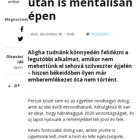
után is mentálisan
ember
épen
Megosztom
2020. december 30. - 16:43
EGÉSZSÉG
Aligha tudnánk könnyedén felidézni a
Olvasási
legutóbbi alkalmat, amikor nem
idő
mehettünk el sehová szilveszter éjjelén
2perc
– hiszen békeidőben ilyen már
emberemlékezet óta nem történt.
a+
a-
Persze közel sem ez az egyetlen rendhagyó dolog,
amit az idei évről elmondhatunk. Kétségkívül itt van
az ideje, hogy hátrahagyjuk 2020 viszontagságait, és
új lapot nyissunk a reményekkel teli jövő év felé.
Kevés fontosabb dolog van, amire jövőre is
ügyelnünk kell, mint a testi és lelki egészségünk,