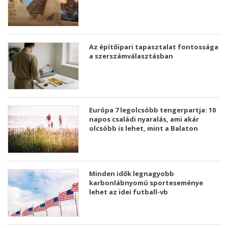
Az építőipari tapasztalat fontossága
a szerszámválasztásban
Európa 7 legolcsóbb tengerpartja: 10
napos családi nyaralás, ami akár
olcsóbb is lehet, mint a Balaton
Minden idők legnagyobb
karbonlábnyomú sporteseménye
lehet az idei futball-vb