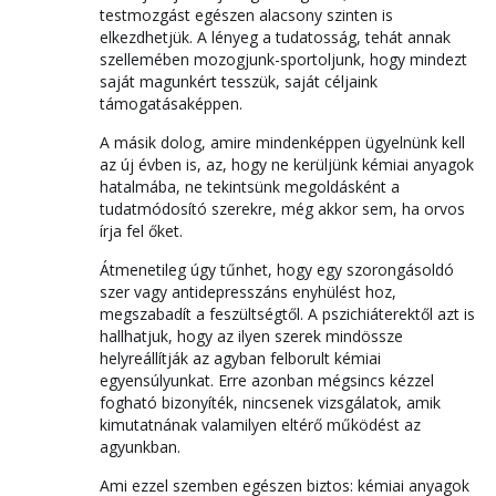
testmozgást egészen alacsony szinten is
elkezdhetjük. A lényeg a tudatosság, tehát annak
szellemében mozogjunk-sportoljunk, hogy mindezt
saját magunkért tesszük, saját céljaink
támogatásaképpen.
A másik dolog, amire mindenképpen ügyelnünk kell
az új évben is, az, hogy ne kerüljünk kémiai anyagok
hatalmába, ne tekintsünk megoldásként a
tudatmódosító szerekre, még akkor sem, ha orvos
írja fel őket.
Átmenetileg úgy tűnhet, hogy egy szorongásoldó
szer vagy antidepresszáns enyhülést hoz,
megszabadít a feszültségtől. A pszichiáterektől azt is
hallhatjuk, hogy az ilyen szerek mindössze
helyreállítják az agyban felborult kémiai
egyensúlyunkat. Erre azonban mégsincs kézzel
fogható bizonyíték, nincsenek vizsgálatok, amik
kimutatnának valamilyen eltérő működést az
agyunkban.
Ami ezzel szemben egészen biztos: kémiai anyagok