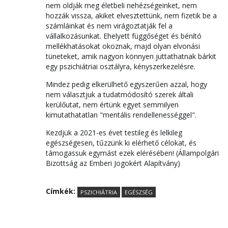
nem oldják meg életbeli nehézségeinket, nem
hozzák vissza, akiket elvesztettünk, nem fizetik be a
számláinkat és nem virágoztatják fel a
vállalkozásunkat. Ehelyett függőséget és bénító
mellékhatásokat okoznak, majd olyan elvonási
tüneteket, amik nagyon könnyen juttathatnak bárkit
egy pszichiátriai osztályra, kényszerkezelésre.
Mindez pedig elkerülhető egyszerűen azzal, hogy
nem választjuk a tudatmódosító szerek általi
kerülőutat, nem értünk egyet semmilyen
kimutathatatlan "mentális rendellenességgel".
Kezdjük a 2021-es évet testileg és lelkileg
egészségesen, tűzzünk ki elérhető célokat, és
támogassuk egymást ezek elérésében! (Állampolgári
Bizottság az Emberi Jogokért Alapítvány)
Címkék:
PSZICHIÁTRIA
EGÉSZSÉG