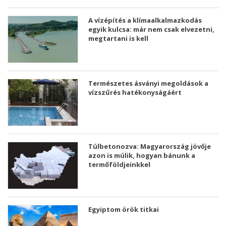
A vízépítés a klímaalkalmazkodás
egyik kulcsa: már nem csak elvezetni,
megtartani is kell
Természetes ásványi megoldások a
vízszűrés hatékonyságáért
Túlbetonozva: Magyarország jövője
azon is múlik, hogyan bánunk a
termőföldjeinkkel
Egyiptom örök titkai