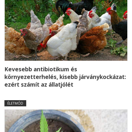
Kevesebb antibiotikum és
környezetterhelés, kisebb járványkockázat:
ezért számít az állatjólét
ÉLETMÓD