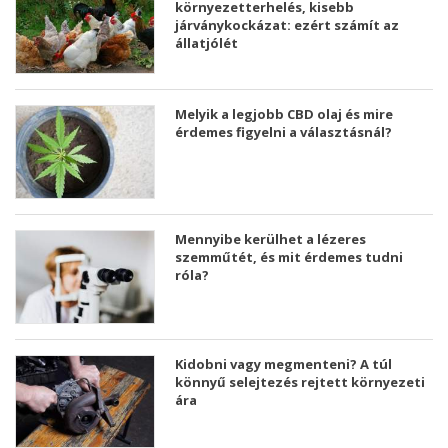
környezetterhelés, kisebb
járványkockázat: ezért számít az
állatjólét
Melyik a legjobb CBD olaj és mire
érdemes figyelni a választásnál?
Mennyibe kerülhet a lézeres
szemműtét, és mit érdemes tudni
róla?
Kidobni vagy megmenteni? A túl
könnyű selejtezés rejtett környezeti
ára