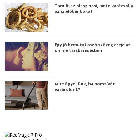
Taralli: az olasz nasi, ami elvarázsolja
az ízlelőbimbókat
Egy jó bemutatkozó szöveg ereje az
online társkeresésben
Mire figyeljünk, ha porszívót
vásárolunk?