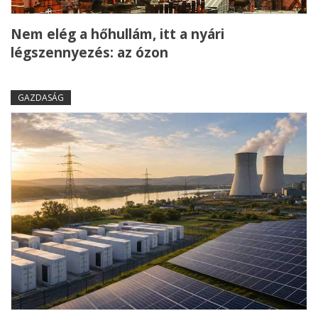
Nem elég a hőhullám, itt a nyári
légszennyezés: az ózon
GAZDASÁG