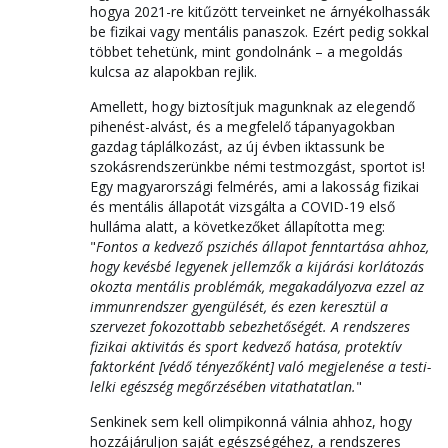
hogya 2021-re kitűzött terveinket ne árnyékolhassák
be fizikai vagy mentális panaszok. Ezért pedig sokkal
többet tehetünk, mint gondolnánk – a megoldás
kulcsa az alapokban rejlik.
Amellett, hogy biztosítjuk magunknak az elegendő
pihenést-alvást, és a megfelelő tápanyagokban
gazdag táplálkozást, az új évben iktassunk be
szokásrendszerünkbe némi testmozgást, sportot is!
Egy magyarországi felmérés, ami a lakosság fizikai
és mentális állapotát vizsgálta a COVID-19 első
hulláma alatt, a következőket állapította meg:
"
Fontos a kedvező pszichés állapot fenntartása ahhoz,
hogy kevésbé legyenek jellemzők a kijárási korlátozás
okozta mentális problémák, megakadályozva ezzel az
immunrendszer gyengülését, és ezen keresztül a
szervezet fokozottabb sebezhetőségét. A rendszeres
fizikai aktivitás és sport kedvező hatása, protektív
faktorként [védő tényezőként] való megjelenése a testi-
lelki egészség megőrzésében vitathatatlan.
"
Senkinek sem kell olimpikonná válnia ahhoz, hogy
hozzájáruljon saját egészségéhez, a rendszeres