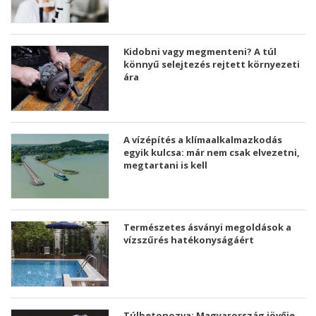
Kidobni vagy megmenteni? A túl
könnyű selejtezés rejtett környezeti
ára
A vízépítés a klímaalkalmazkodás
egyik kulcsa: már nem csak elvezetni,
megtartani is kell
Természetes ásványi megoldások a
vízszűrés hatékonyságáért
Túlbetonozva: Magyarország jövője