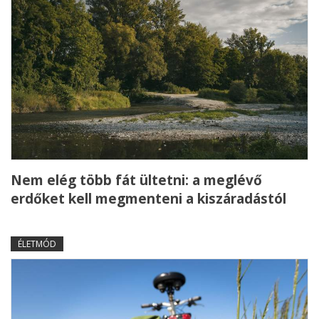
Nem elég több fát ültetni: a meglévő
erdőket kell megmenteni a kiszáradástól
ÉLETMÓD