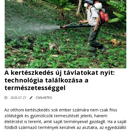
A kertészkedés új távlatokat nyit:
technológia találkozása a
természetességgel
2026.07.27
CIVILHETES
Az otthoni kertészkedés sok ember számára nem csak friss
zöldségek és gyümölcsök termesztését jelenti, hanem
életérzést is teremt, amit saját terményeivel gazdagít. Ha a saját
földből származó termények kerülnek az asztalra, az egyedülálló