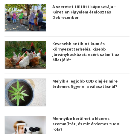
A szeretet töltött káposztája –
Kéretlen Figyelem ételosztás
Debrecenben
Kevesebb antibiotikum és
környezetterhelés, kisebb
járványkockázat: ezért számít az
állatjólét
Melyik a legjobb CBD olaj és mire
érdemes figyelni a választásnál?
Mennyibe kerülhet a lézeres
szemműtét, és mit érdemes tudni
róla?