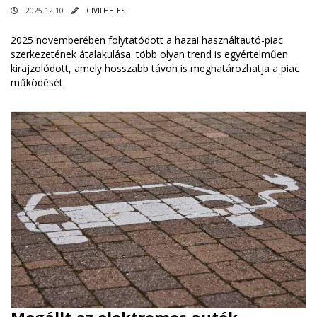
2025.12.10
CIVILHETES
2025 novemberében folytatódott a hazai használtautó-piac
szerkezetének átalakulása: több olyan trend is egyértelműen
kirajzolódott, amely hosszabb távon is meghatározhatja a piac
működését.
Megállt az elektromos autók