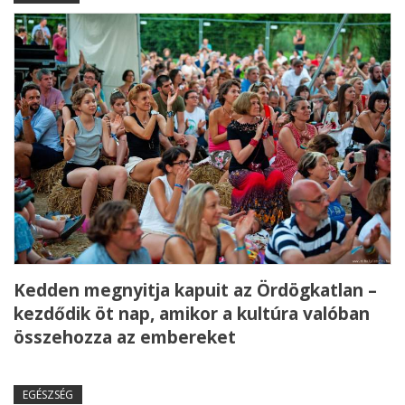
Kedden megnyitja kapuit az Ördögkatlan –
kezdődik öt nap, amikor a kultúra valóban
összehozza az embereket
EGÉSZSÉG