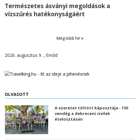
Természetes ásványi megoldások a
vízszűrés hatékonyságáért
Még több hír
2026. augusztus 9. , Emőd
OLVASOTT
A szeretet töltött káposztája - 150
vendég a debreceni civilek
ételosztásán