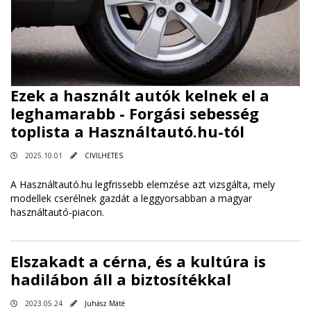
Ezek a használt autók kelnek el a
leghamarabb - Forgási sebesség
toplista a Használtautó.hu-tól
2025.10.01
CIVILHETES
A Használtautó.hu legfrissebb elemzése azt vizsgálta, mely
modellek cserélnek gazdát a leggyorsabban a magyar
használtautó-piacon.
Elszakadt a cérna, és a kultúra is
hadilábon áll a biztosítékkal
2023.05.24
Juhász Máté