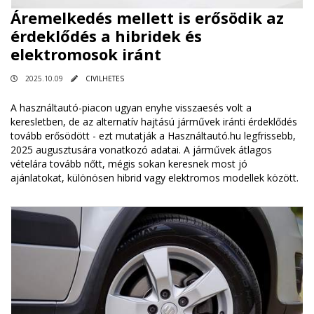
Áremelkedés mellett is erősödik az
érdeklődés a hibridek és
elektromosok iránt
2025.10.09
CIVILHETES
A használtautó-piacon ugyan enyhe visszaesés volt a
keresletben, de az alternatív hajtású járművek iránti érdeklődés
tovább erősödött - ezt mutatják a Használtautó.hu legfrissebb,
2025 augusztusára vonatkozó adatai. A járművek átlagos
vételára tovább nőtt, mégis sokan keresnek most jó
ajánlatokat, különösen hibrid vagy elektromos modellek között.