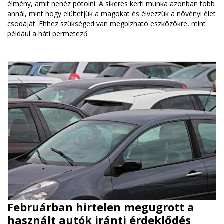
élmény, amit nehéz pótolni. A sikeres kerti munka azonban több
annál, mint hogy elültetjük a magokat és élvezzük a növényi élet
csodáját. Ehhez szükséged van megbízható eszközökre, mint
például a háti permetező.
Februárban hirtelen megugrott a
használt autók iránti érdeklődés