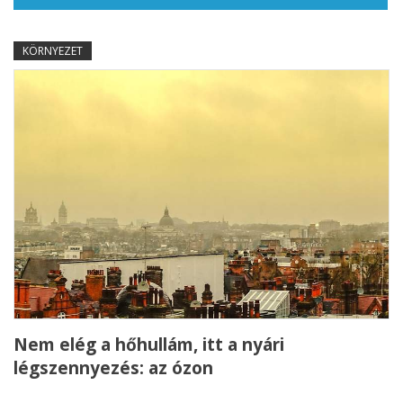
KÖRNYEZET
Nem elég a hőhullám, itt a nyári
légszennyezés: az ózon