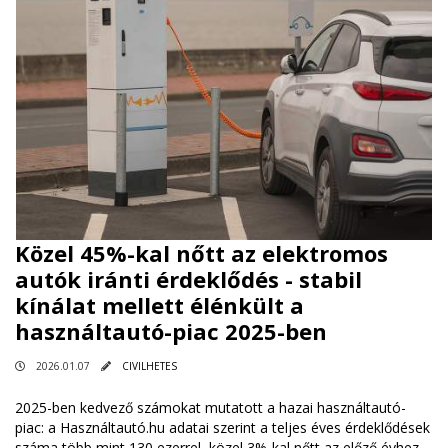
Közel 45%-kal nőtt az elektromos
autók iránti érdeklődés - stabil
kínálat mellett élénkült a
használtautó-piac 2025-ben
2026.01.07
CIVILHETES
2025-ben kedvező számokat mutatott a hazai használtautó-
piac: a Használtautó.hu adatai szerint a teljes éves érdeklődések
száma több mint 130 ezerrel, közel 3%-kal nőtt az előző évhez