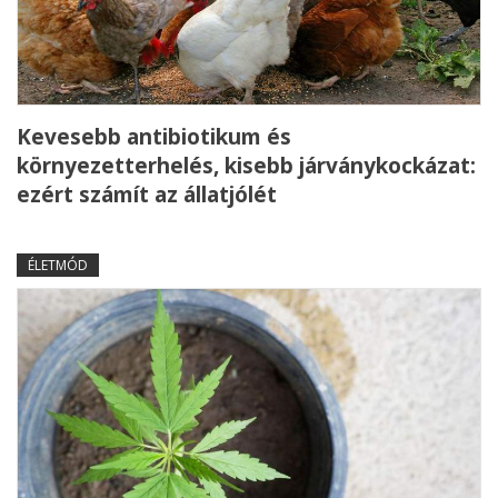
Kevesebb antibiotikum és
környezetterhelés, kisebb járványkockázat:
ezért számít az állatjólét
ÉLETMÓD