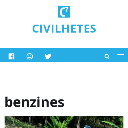
Ugrás a tartalomra
CIVILHETES
benzines