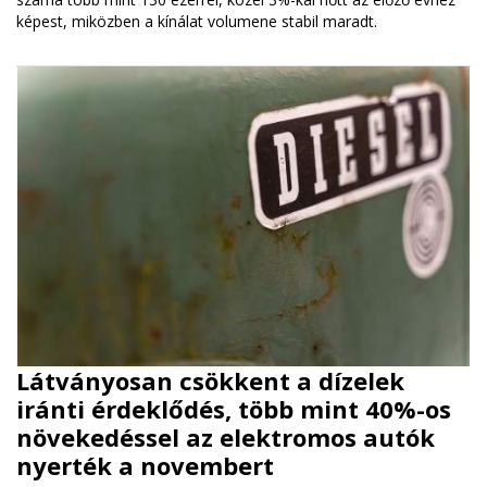
képest, miközben a kínálat volumene stabil maradt.
Látványosan csökkent a dízelek
iránti érdeklődés, több mint 40%-os
növekedéssel az elektromos autók
nyerték a novembert