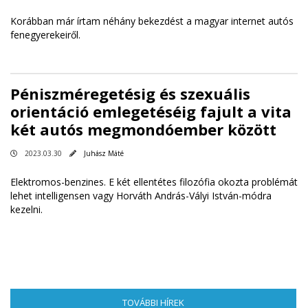
Korábban már írtam néhány bekezdést a magyar internet autós
fenegyerekeiről.
Péniszméregetésig és szexuális
orientáció emlegetéséig fajult a vita
két autós megmondóember között
2023.03.30
Juhász Máté
Elektromos-benzines. E két ellentétes filozófia okozta problémát
lehet intelligensen vagy Horváth András-Vályi István-módra
kezelni.
TOVÁBBI HÍREK
(AKTÍV FÜL)