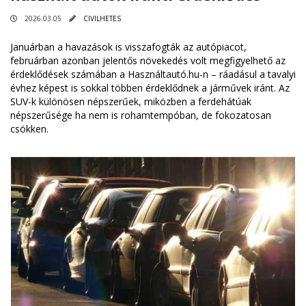
2026.03.05
CIVILHETES
Januárban a havazások is visszafogták az autópiacot,
februárban azonban jelentős növekedés volt megfigyelhető az
érdeklődések számában a Használtautó.hu-n – ráadásul a tavalyi
évhez képest is sokkal többen érdeklődnek a járművek iránt. Az
SUV-k különösen népszerűek, miközben a ferdehátúak
népszerűsége ha nem is rohamtempóban, de fokozatosan
csökken.