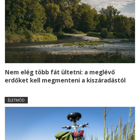
Nem elég több fát ültetni: a meglévő
erdőket kell megmenteni a kiszáradástól
ÉLETMÓD