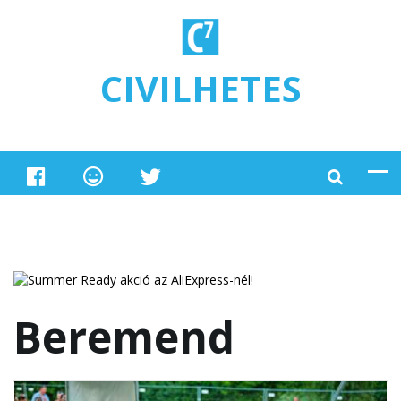
Ugrás a tartalomra
CIVILHETES
Beremend