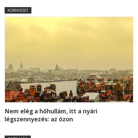
KÖRNYEZET
Nem elég a hőhullám, itt a nyári
légszennyezés: az ózon