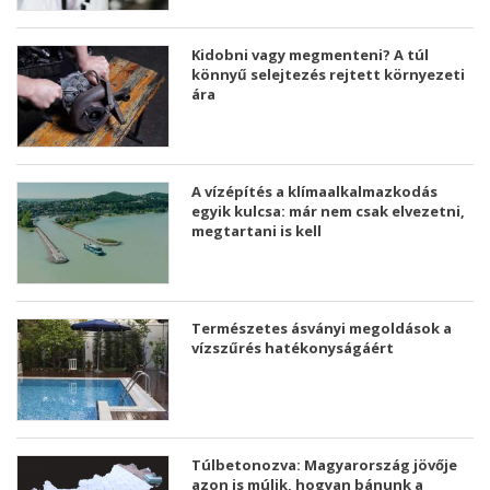
Kidobni vagy megmenteni? A túl
könnyű selejtezés rejtett környezeti
ára
A vízépítés a klímaalkalmazkodás
egyik kulcsa: már nem csak elvezetni,
megtartani is kell
Természetes ásványi megoldások a
vízszűrés hatékonyságáért
Túlbetonozva: Magyarország jövője
azon is múlik, hogyan bánunk a