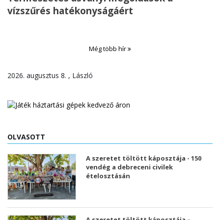
vízszűrés hatékonyságáért
Még több hír
2026. augusztus 8. , László
OLVASOTT
A szeretet töltött káposztája - 150
vendég a debreceni civilek
ételosztásán
A szeretet töltött káposztája –