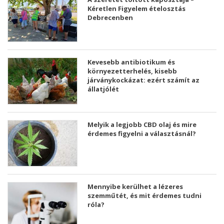
Kéretlen Figyelem ételosztás
Debrecenben
Kevesebb antibiotikum és
környezetterhelés, kisebb
járványkockázat: ezért számít az
állatjólét
Melyik a legjobb CBD olaj és mire
érdemes figyelni a választásnál?
Mennyibe kerülhet a lézeres
szemműtét, és mit érdemes tudni
róla?