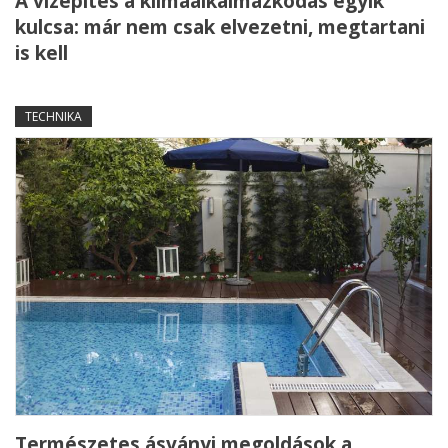
A vízépítés a klímaalkalmazkodás egyik
kulcsa: már nem csak elvezetni, megtartani
is kell
TECHNIKA
Természetes ásványi megoldások a