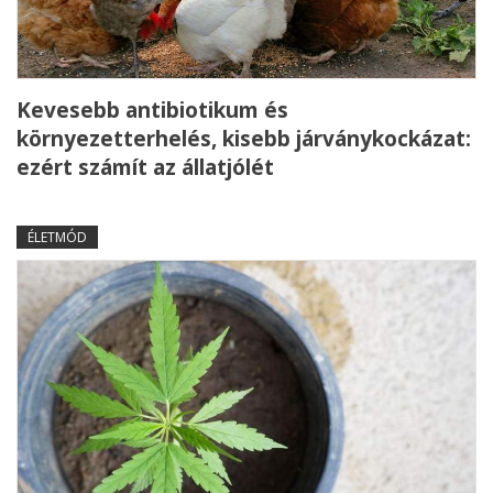
Kevesebb antibiotikum és
környezetterhelés, kisebb járványkockázat:
ezért számít az állatjólét
ÉLETMÓD