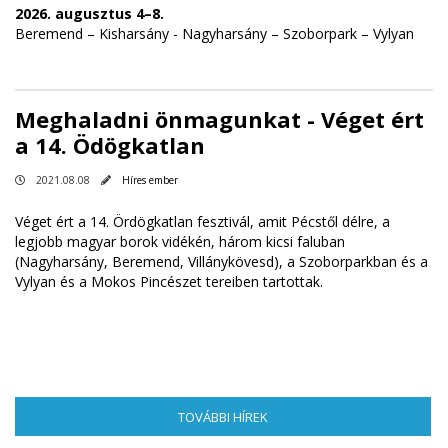
2026. augusztus 4–8.
Beremend – Kisharsány - Nagyharsány – Szoborpark – Vylyan
Meghaladni önmagunkat - Véget ért
a 14. Ödögkatlan
2021.08.08
Híres ember
Véget ért a 14. Ördögkatlan fesztivál, amit Pécstől délre, a
legjobb magyar borok vidékén, három kicsi faluban
(Nagyharsány, Beremend, Villánykövesd), a Szoborparkban és a
Vylyan és a Mokos Pincészet tereiben tartottak.
TOVÁBBI HÍREK
(AKTÍV FÜL)