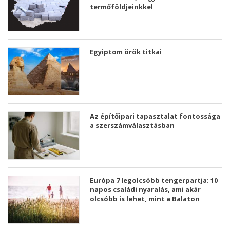
termőföldjeinkkel
Egyiptom örök titkai
Az építőipari tapasztalat fontossága
a szerszámválasztásban
Európa 7 legolcsóbb tengerpartja: 10
napos családi nyaralás, ami akár
olcsóbb is lehet, mint a Balaton