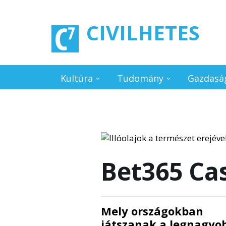
Ugrás a tartalomra
CIVILHETES
Kultúra
Tudomány
Gazdasá
Bet365 Ca
Mely országokban
játszanak a legnagyo