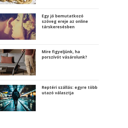
Egy jó bemutatkozó
szöveg ereje az online
társkeresésben
Mire figyeljünk, ha
porszívót vásárolunk?
Reptéri szállás: egyre több
utazó választja