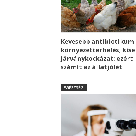
Kevesebb antibiotikum 
környezetterhelés, kis
járványkockázat: ezért
számít az állatjólét
EGÉSZSÉG