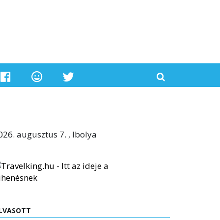
026. augusztus 7. , Ibolya
LVASOTT