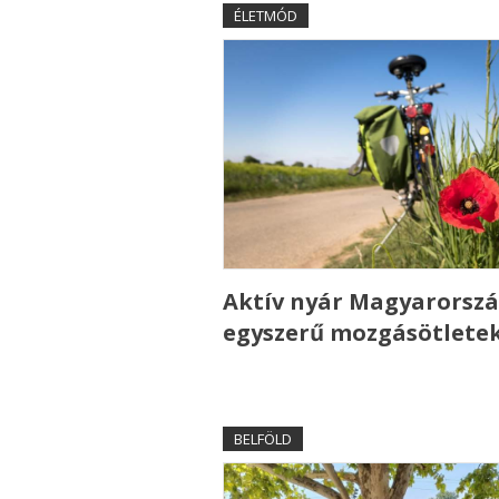
ÉLETMÓD
Aktív nyár Magyarorszá
egyszerű mozgásötlete
BELFÖLD