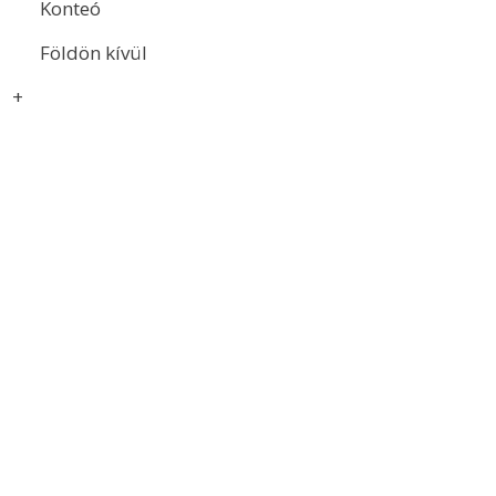
Konteó
Földön kívül
+