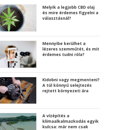
Melyik a legjobb CBD olaj
és mire érdemes figyelni a
választásnál?
Mennyibe kerülhet a
lézeres szemműtét, és mit
érdemes tudni róla?
Kidobni vagy megmenteni?
A túl könnyű selejtezés
rejtett környezeti ára
A vízépítés a
klímaalkalmazkodás egyik
kulcsa: már nem csak