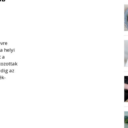
évre
a helyi
 a
tozottak
dig az
ék-