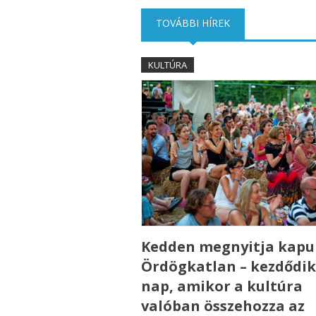
TOVÁBBI HÍREK
(AKTÍV FÜL)
KULTÚRA
Kedden megnyitja kapui
Ördögkatlan – kezdődik
nap, amikor a kultúra
valóban összehozza az