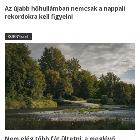
Az újabb hőhullámban nemcsak a nappali
rekordokra kell figyelni
KÖRNYEZET
Nem elég több fát ültetni: a meglévő