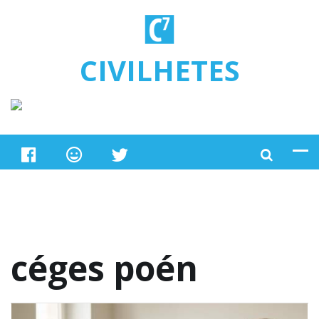
Ugrás a tartalomra
CIVILHETES
céges poén