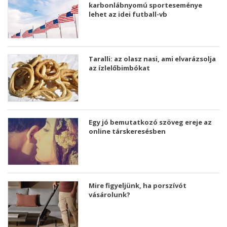
karbonlábnyomú sporteseménye
lehet az idei futball-vb
Taralli: az olasz nasi, ami elvarázsolja
az ízlelőbimbókat
Egy jó bemutatkozó szöveg ereje az
online társkeresésben
Mire figyeljünk, ha porszívót
vásárolunk?