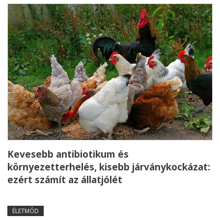
Kevesebb antibiotikum és
környezetterhelés, kisebb járványkockázat:
ezért számít az állatjólét
ÉLETMÓD