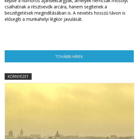
képbe a humoros ajándéktárgyak, amelyek nemcsak mosolyt
csalhatnak a résztvevők arcára, hanem segítenek a
beszélgetések megindításában is. A nevetés hosszú távon is
elősegíti a munkahelyi légkör javulását.
TOVÁBBI HÍREK
(AKTÍV FÜL)
KÖRNYEZET