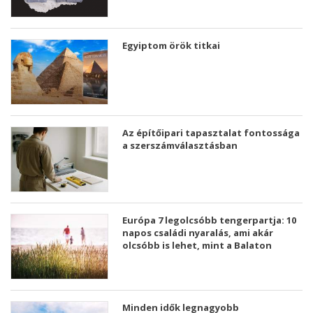
Egyiptom örök titkai
Az építőipari tapasztalat fontossága
a szerszámválasztásban
Európa 7 legolcsóbb tengerpartja: 10
napos családi nyaralás, ami akár
olcsóbb is lehet, mint a Balaton
Minden idők legnagyobb