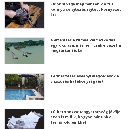
Kidobni vagy megmenteni? A túl
könnyű selejtezés rejtett környezeti
ára
A vízépítés a klímaalkalmazkodás
egyik kulcsa: már nem csak elvezetni,
megtartani is kell
Természetes ásványi megoldások a
vízszűrés hatékonyságáért
Túlbetonozva: Magyarország jövője
azon is múlik, hogyan bánunk a
termőföldjeinkkel