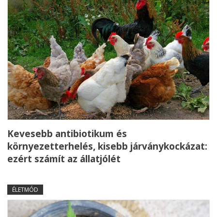
Kevesebb antibiotikum és
környezetterhelés, kisebb járványkockázat:
ezért számít az állatjólét
ÉLETMÓD