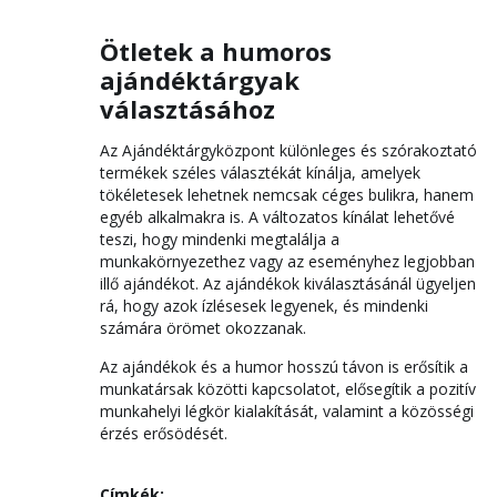
Ötletek a humoros
ajándéktárgyak
választásához
Az Ajándéktárgyközpont különleges és szórakoztató
termékek széles választékát kínálja, amelyek
tökéletesek lehetnek nemcsak céges bulikra, hanem
egyéb alkalmakra is. A változatos kínálat lehetővé
teszi, hogy mindenki megtalálja a
munkakörnyezethez vagy az eseményhez legjobban
illő ajándékot. Az ajándékok kiválasztásánál ügyeljen
rá, hogy azok ízlésesek legyenek, és mindenki
számára örömet okozzanak.
Az ajándékok és a humor hosszú távon is erősítik a
munkatársak közötti kapcsolatot, elősegítik a pozitív
munkahelyi légkör kialakítását, valamint a közösségi
érzés erősödését.
Címkék: