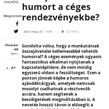
CIVILHETES
humort a céges
rendezvényekbe?
Megosztom
2026. május 25. - 11:01
ÉLETMÓD
Olvasási
Gondolta volna, hogy a munkatársak
idő
összejövetelei kellemesebbé tehetők
3perc
humorral? A céges események ugyanis
fantasztikus alkalmat nyújtanak a
a+
kapcsolatépítésre, de nem mindig
a-
egyszerű oldani a feszültséget. Ezen a
ponton jönnek képbe a humoros
ajándéktárgyak, amelyek nemcsak
mosolyt csalhatnak a résztvevők
arcára, hanem segítenek a
beszélgetések megindításában is. A
nevetés hosszú távon is elősegíti a