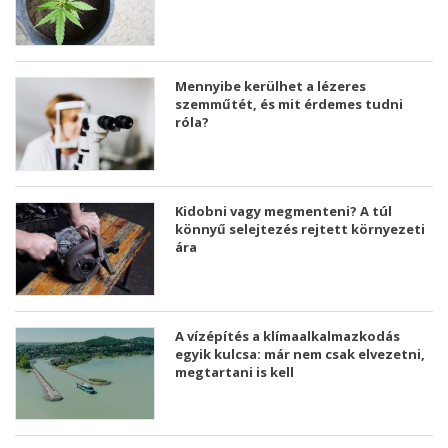
Mennyibe kerülhet a lézeres
szemműtét, és mit érdemes tudni
róla?
Kidobni vagy megmenteni? A túl
könnyű selejtezés rejtett környezeti
ára
A vízépítés a klímaalkalmazkodás
egyik kulcsa: már nem csak elvezetni,
megtartani is kell