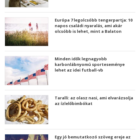
Európa 7 legolcsóbb tengerpartja: 10
napos családi nyaralás, ami akár
olcsóbb is lehet, mint a Balaton
Minden idők legnagyobb
karbonlábnyomú sporteseménye
lehet az idei futball-vb
Taralli: az olasz nasi, ami elvarázsolja
az ízlelőbimbókat
Egy jó bemutatkozó szöveg ereje az