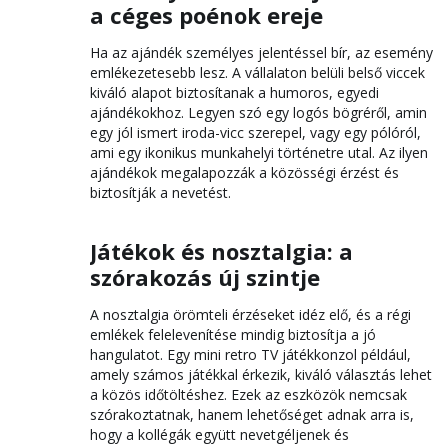
a céges poénok ereje
Ha az ajándék személyes jelentéssel bír, az esemény
emlékezetesebb lesz. A vállalaton belüli belső viccek
kiváló alapot biztosítanak a humoros, egyedi
ajándékokhoz. Legyen szó egy logós bögréről, amin
egy jól ismert iroda-vicc szerepel, vagy egy pólóról,
ami egy ikonikus munkahelyi történetre utal. Az ilyen
ajándékok megalapozzák a közösségi érzést és
biztosítják a nevetést.
Játékok és nosztalgia: a
szórakozás új szintje
A nosztalgia örömteli érzéseket idéz elő, és a régi
emlékek felelevenítése mindig biztosítja a jó
hangulatot. Egy mini retro TV játékkonzol például,
amely számos játékkal érkezik, kiváló választás lehet
a közös időtöltéshez. Ezek az eszközök nemcsak
szórakoztatnak, hanem lehetőséget adnak arra is,
hogy a kollégák együtt nevetgéljenek és