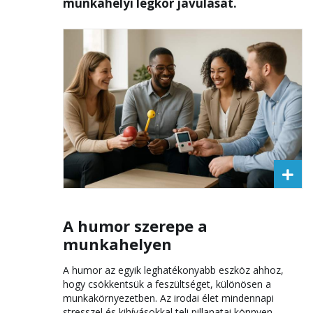
munkahelyi légkör javulását.
A humor szerepe a
munkahelyen
A humor az egyik leghatékonyabb eszköz ahhoz,
hogy csökkentsük a feszültséget, különösen a
munkakörnyezetben. Az irodai élet mindennapi
stresszel és kihívásokkal teli pillanatai könnyen