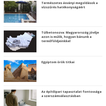
Természetes ásványi megoldások a
vízszűrés hatékonyságáért
Túlbetonozva: Magyarország jövője
azon is múlik, hogyan bánunk a
termőföldjeinkkel
Egyiptom örök titkai
Az építőipari tapasztalat fontossága
a szerszámválasztásban