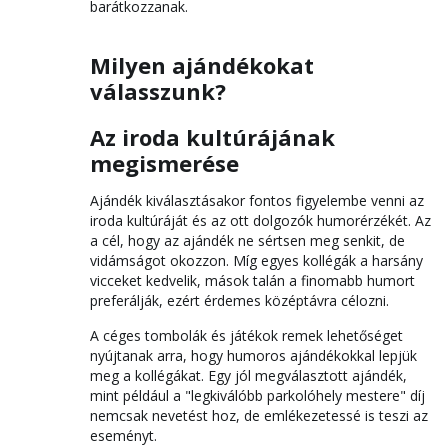
barátkozzanak.
Milyen ajándékokat
válasszunk?
Az iroda kultúrájának
megismerése
Ajándék kiválasztásakor fontos figyelembe venni az
iroda kultúráját és az ott dolgozók humorérzékét. Az
a cél, hogy az ajándék ne sértsen meg senkit, de
vidámságot okozzon. Míg egyes kollégák a harsány
vicceket kedvelik, mások talán a finomabb humort
preferálják, ezért érdemes középtávra célozni.
A céges tombolák és játékok remek lehetőséget
nyújtanak arra, hogy humoros ajándékokkal lepjük
meg a kollégákat. Egy jól megválasztott ajándék,
mint például a "legkiválóbb parkolóhely mestere" díj
nemcsak nevetést hoz, de emlékezetessé is teszi az
eseményt.