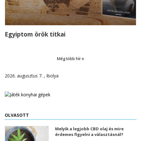
Egyiptom örök titkai
Még több hír
2026. augusztus 7. , Ibolya
OLVASOTT
Melyik a legjobb CBD olaj és mire
érdemes figyelni a választásnál?