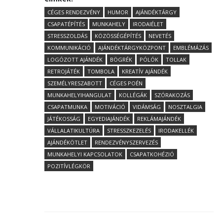
CÉGES RENDEZVÉNY
HUMOR
AJÁNDÉKTÁRGY
CSAPATÉPÍTÉS
MUNKAHELY
IRODAIÉLET
STRESSZOLDÁS
KÖZÖSSÉGÉPÍTÉS
NEVETÉS
KOMMUNIKÁCIÓ
AJÁNDÉKTÁRGYKÖZPONT
EMBLÉMÁZÁS
LOGÓZOTT AJÁNDÉK
BÖGRÉK
PÓLÓK
TOLLAK
RETROJÁTÉK
TOMBOLA
KREATÍV AJÁNDÉK
SZEMÉLYRESZABOTT
CÉGES POÉN
MUNKAHELYIHANGULAT
KOLLÉGÁK
SZÓRAKOZÁS
CSAPATMUNKA
MOTIVÁCIÓ
VIDÁMSÁG
NOSZTALGIA
JÁTÉKOSSÁG
EGYEDIAJÁNDÉK
REKLÁMAJÁNDÉK
VÁLLALATIKULTÚRA
STRESSZKEZELÉS
IRODAKELLÉK
AJÁNDÉKÖTLET
RENDEZVÉNYSZERVEZÉS
MUNKAHELYI KAPCSOLATOK
CSAPATKOHÉZIÓ
POZITÍVLÉGKÖR