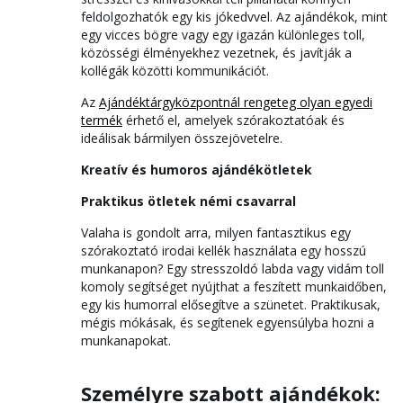
feldolgozhatók egy kis jókedvvel. Az ajándékok, mint
egy vicces bögre vagy egy igazán különleges toll,
közösségi élményekhez vezetnek, és javítják a
kollégák közötti kommunikációt.
Az
Ajándéktárgyközpontnál rengeteg olyan egyedi
termék
érhető el, amelyek szórakoztatóak és
ideálisak bármilyen összejövetelre.
Kreatív és humoros ajándékötletek
Praktikus ötletek némi csavarral
Valaha is gondolt arra, milyen fantasztikus egy
szórakoztató irodai kellék használata egy hosszú
munkanapon? Egy stresszoldó labda vagy vidám toll
komoly segítséget nyújthat a feszített munkaidőben,
egy kis humorral elősegítve a szünetet. Praktikusak,
mégis mókásak, és segítenek egyensúlyba hozni a
munkanapokat.
Személyre szabott ajándékok: