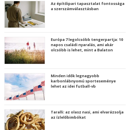
Az építőipari tapasztalat fontossága
a szerszámválasztásban
Európa 7 legolcsóbb tengerpartja: 10
napos családi nyaralás, ami akár
olcsóbb is lehet, mint a Balaton
Minden idők legnagyobb
karbonlábnyomú sporteseménye
lehet az idei futball-vb
Taralli: az olasz nasi, ami elvarázsolja
az ízlelőbimbókat