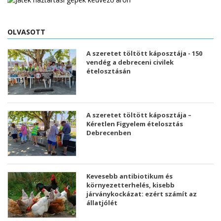
OLVASOTT
A szeretet töltött káposztája - 150
vendég a debreceni civilek
ételosztásán
A szeretet töltött káposztája –
Kéretlen Figyelem ételosztás
Debrecenben
Kevesebb antibiotikum és
környezetterhelés, kisebb
járványkockázat: ezért számít az
állatjólét