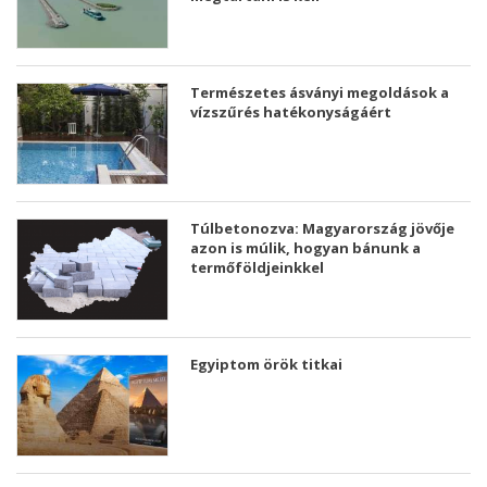
Természetes ásványi megoldások a
vízszűrés hatékonyságáért
Túlbetonozva: Magyarország jövője
azon is múlik, hogyan bánunk a
termőföldjeinkkel
Egyiptom örök titkai