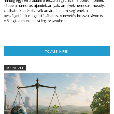
mindig egyszerű oldani a feszültséget. Ezen a ponton jönnek
képbe a humoros ajándéktárgyak, amelyek nemcsak mosolyt
csalhatnak a résztvevők arcára, hanem segítenek a
beszélgetések megindításában is. A nevetés hosszú távon is
elősegíti a munkahelyi légkör javulását.
TOVÁBBI HÍREK
(AKTÍV FÜL)
KÖRNYEZET