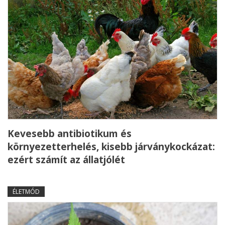
Kevesebb antibiotikum és
környezetterhelés, kisebb járványkockázat:
ezért számít az állatjólét
ÉLETMÓD