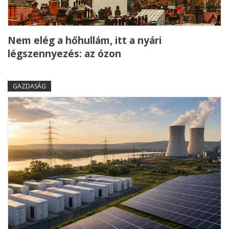
Nem elég a hőhullám, itt a nyári
légszennyezés: az ózon
GAZDASÁG