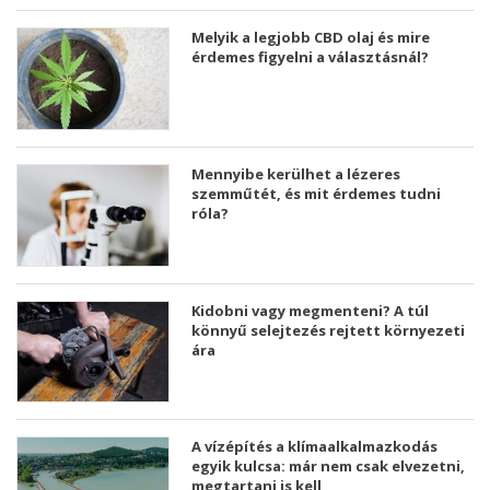
Melyik a legjobb CBD olaj és mire
érdemes figyelni a választásnál?
Mennyibe kerülhet a lézeres
szemműtét, és mit érdemes tudni
róla?
Kidobni vagy megmenteni? A túl
könnyű selejtezés rejtett környezeti
ára
A vízépítés a klímaalkalmazkodás
egyik kulcsa: már nem csak elvezetni,
megtartani is kell