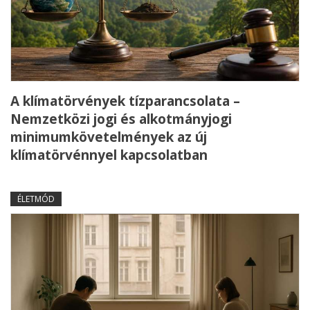
A klímatörvények tízparancsolata –
Nemzetközi jogi és alkotmányjogi
minimumkövetelmények az új
klímatörvénnyel kapcsolatban
ÉLETMÓD