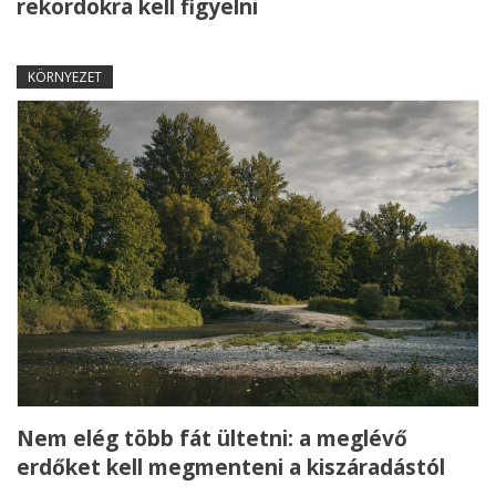
rekordokra kell figyelni
KÖRNYEZET
Nem elég több fát ültetni: a meglévő
erdőket kell megmenteni a kiszáradástól