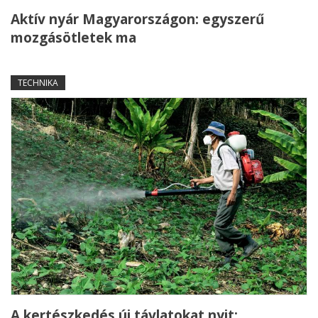
Aktív nyár Magyarországon: egyszerű
mozgásötletek ma
TECHNIKA
A kertészkedés új távlatokat nyit: