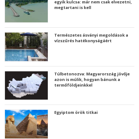
egyik kulcsa: már nem csak elvezetni,
megtartani is kell
Természetes ásványi megoldások a
vízszűrés hatékonyságáért
Túlbetonozva: Magyarország jövője
azon is múlik, hogyan bánunk a
termőföldjeinkkel
Egyiptom örök titkai