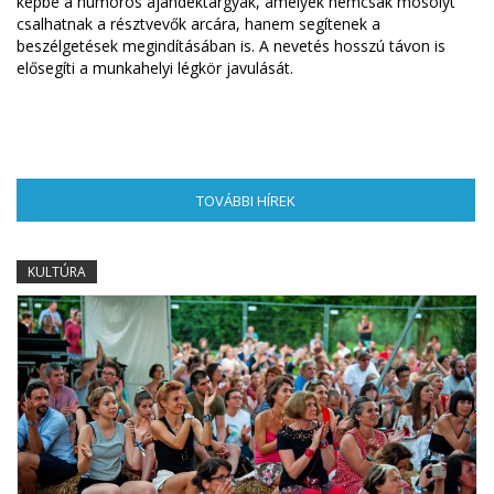
képbe a humoros ajándéktárgyak, amelyek nemcsak mosolyt
csalhatnak a résztvevők arcára, hanem segítenek a
beszélgetések megindításában is. A nevetés hosszú távon is
elősegíti a munkahelyi légkör javulását.
TOVÁBBI HÍREK
(AKTÍV FÜL)
KULTÚRA