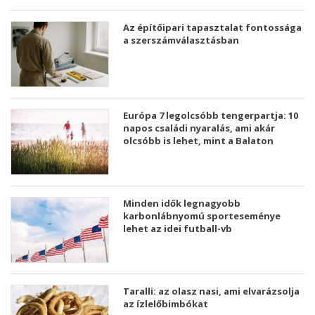
Az építőipari tapasztalat fontossága
a szerszámválasztásban
Európa 7 legolcsóbb tengerpartja: 10
napos családi nyaralás, ami akár
olcsóbb is lehet, mint a Balaton
Minden idők legnagyobb
karbonlábnyomú sporteseménye
lehet az idei futball-vb
Taralli: az olasz nasi, ami elvarázsolja
az ízlelőbimbókat