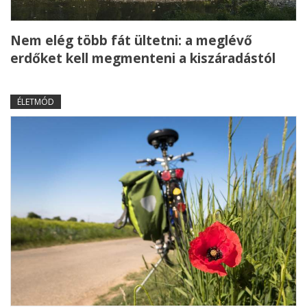
Nem elég több fát ültetni: a meglévő
erdőket kell megmenteni a kiszáradástól
ÉLETMÓD