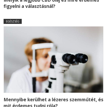
Melyik a legjobb CBD olaj és mire érdemes
figyelni a választásnál?
EGÉSZSÉG
Mennyibe kerülhet a lézeres szemműtét, és
mit érdemes tudni róla?