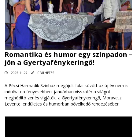
Romantika és humor egy színpadon –
jön a Gyertyafénykeringő!
2025.11.27
CIVILHETES
A Pécsi Harmadik Színház megújult falai között az új év nem is
indulhatna fényesebben: januárban visszatér a világot
meghódító zenés vígjáték, a Gyertyafénykeringő, Moravetz
Levente lendületes és humorban bővelkedő rendezésében.