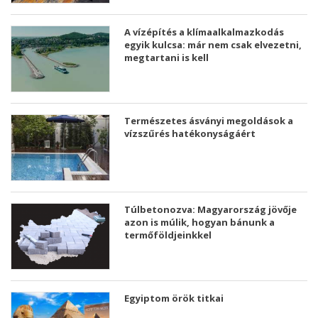
A vízépítés a klímaalkalmazkodás
egyik kulcsa: már nem csak elvezetni,
megtartani is kell
Természetes ásványi megoldások a
vízszűrés hatékonyságáért
Túlbetonozva: Magyarország jövője
azon is múlik, hogyan bánunk a
termőföldjeinkkel
Egyiptom örök titkai