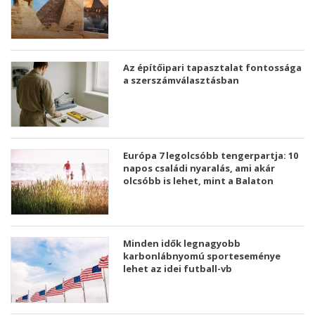
Az építőipari tapasztalat fontossága
a szerszámválasztásban
Európa 7 legolcsóbb tengerpartja: 10
napos családi nyaralás, ami akár
olcsóbb is lehet, mint a Balaton
Minden idők legnagyobb
karbonlábnyomú sporteseménye
lehet az idei futball-vb