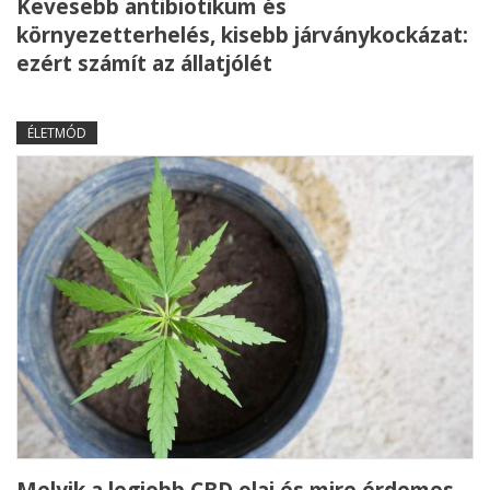
Kevesebb antibiotikum és
környezetterhelés, kisebb járványkockázat:
ezért számít az állatjólét
ÉLETMÓD