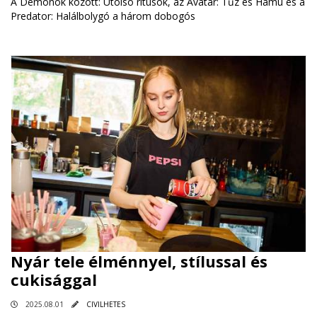
A Démonok között: Utolsó rítusok, az Avatar: Tűz és Hamu és a
Predator: Halálbolygó a három dobogós
Nyár tele élménnyel, stílussal és
cukisággal
2025.08.01
CIVILHETES