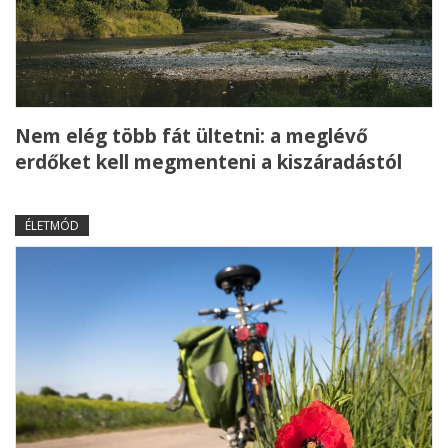
Nem elég több fát ültetni: a meglévő
erdőket kell megmenteni a kiszáradástól
ÉLETMÓD