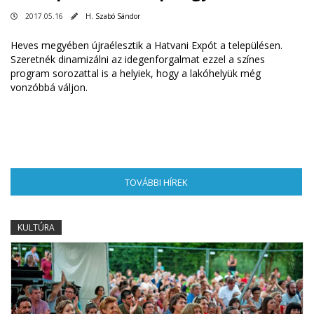
2017.05.16
H. Szabó Sándor
Heves megyében újraélesztik a Hatvani Expót a településen.
Szeretnék dinamizálni az idegenforgalmat ezzel a színes
program sorozattal is a helyiek, hogy a lakóhelyük még
vonzóbbá váljon.
TOVÁBBI HÍREK
(AKTÍV FÜL)
KULTÚRA