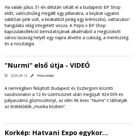
Ha valaki július 31-én délután sétált el a budapesti BP Shop
előtt, valószínűleg megállt egy pillanatra, a bejárat ugyanis
vakítóan pink volt, a kirakatból pedig egy krémszínű, vattacukor-
hangulatú világ integetett vissza. A Pepsi x BP Shop
kapszulakollekció bemutatójának alkalmából a megszokott
városi lazaság helyét egy napra átvette a cukiság, a merészség
és a nosztalgia.
"Nurmi" első útja - VIDEÓ
2020.09.12
Híres ember
A nemrégiben felújított Budapest és Esztergom közötti
vasútvonalon a 12 év üzemszünet után megújult 424 009-es
pályaszámú gőzmozdonyt, az idén 96 éves "Nurmi"-t láthatják
az érdeklődők „munka közben”.
Korkép: Hatvani Expo egykor…