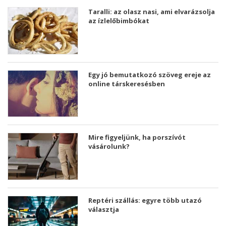
Taralli: az olasz nasi, ami elvarázsolja
az ízlelőbimbókat
Egy jó bemutatkozó szöveg ereje az
online társkeresésben
Mire figyeljünk, ha porszívót
vásárolunk?
Reptéri szállás: egyre több utazó
választja