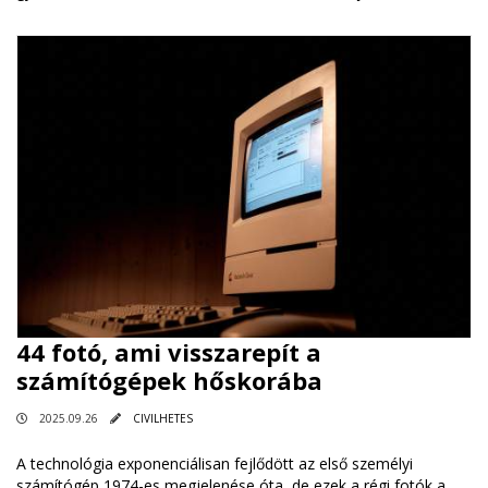
44 fotó, ami visszarepít a
számítógépek hőskorába
2025.09.26
CIVILHETES
A technológia exponenciálisan fejlődött az első személyi
számítógép 1974-es megjelenése óta, de ezek a régi fotók a