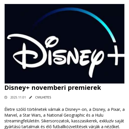
Disney+ novemberi premierek
2025.11.01
CIVILHETES
Életre szóló történetek várnak a Disney+-on, a Disney, a Pixar, a
Marvel, a Star Wars, a National Geographic és a Hulu
streamingfelületén. Sikersorozatok, kasszasikerek, exkluzív saját
gyártású tartalmak és élő futballközvetítések várják a nézőket.