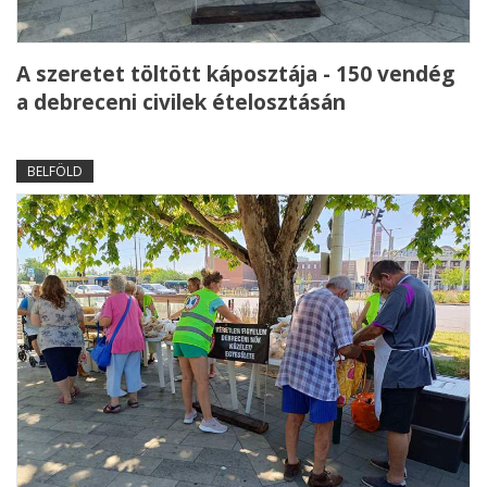
A szeretet töltött káposztája - 150 vendég
a debreceni civilek ételosztásán
BELFÖLD