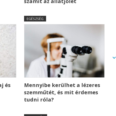
számít az állatjólét
EGÉSZSÉG
j és
Mennyibe kerülhet a lézeres
szemműtét, és mit érdemes
tudni róla?