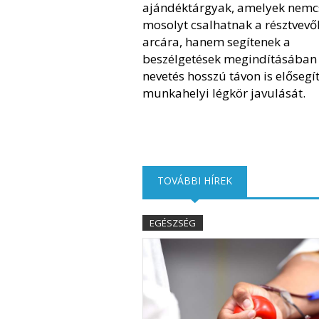
ajándéktárgyak, amelyek nemc
mosolyt csalhatnak a résztvevő
arcára, hanem segítenek a
beszélgetések megindításában i
nevetés hosszú távon is elősegít
munkahelyi légkör javulását.
TOVÁBBI HÍREK
(AKTÍV FÜL)
EGÉSZSÉG