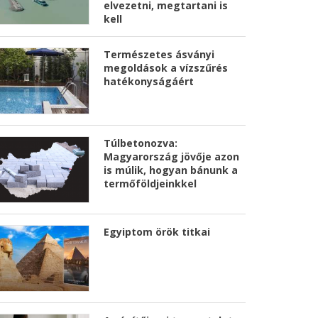
elvezetni, megtartani is
kell
Természetes ásványi
megoldások a vízszűrés
hatékonyságáért
Túlbetonozva:
Magyarország jövője azon
is múlik, hogyan bánunk a
termőföldjeinkkel
Egyiptom örök titkai