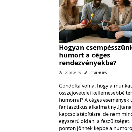
Hogyan csempésszün
humort a céges
rendezvényekbe?
2026.05.25
CIVILHETES
Gondolta volna, hogy a munka
összejövetelei kellemesebbé te
humorral? A céges események 
fantasztikus alkalmat nyújtana
kapcsolatépítésre, de nem min
egyszerű oldani a feszültséget.
ponton jönnek képbe a humoro