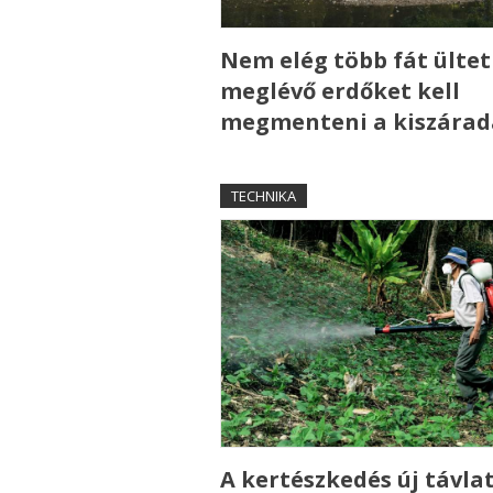
Nem elég több fát ültet
meglévő erdőket kell
megmenteni a kiszárad
TECHNIKA
A kertészkedés új távla