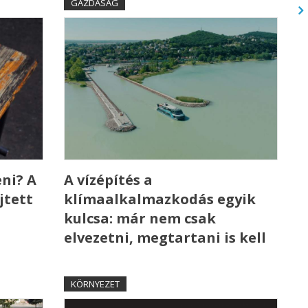
GAZDASÁG
ni? A
A vízépítés a
jtett
klímaalkalmazkodás egyik
kulcsa: már nem csak
elvezetni, megtartani is kell
KÖRNYEZET