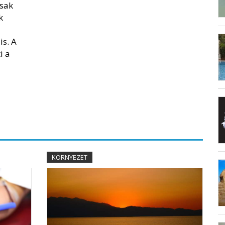
sak
k
s. A
i a
KÖRNYEZET