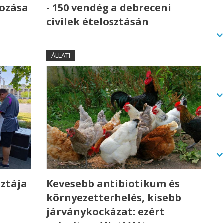
kozása
- 150 vendég a debreceni
civilek ételosztásán
ÁLLATI
sztája
Kevesebb antibiotikum és
környezetterhelés, kisebb
n
járványkockázat: ezért