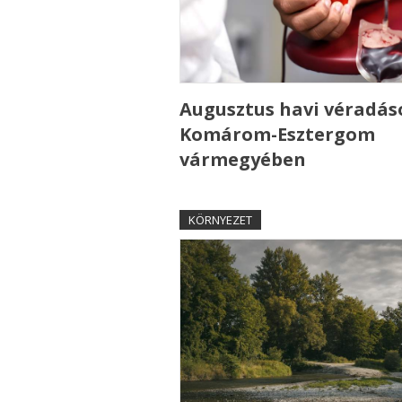
Augusztus havi véradás
Komárom-Esztergom
vármegyében
KÖRNYEZET