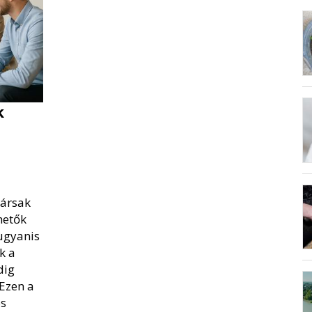
k
társak
hetők
ugyanis
k a
dig
 Ezen a
s