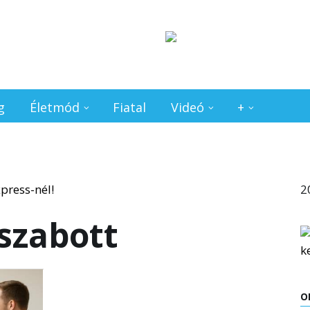
g
Életmód
Fiatal
Videó
+
2
szabott
O