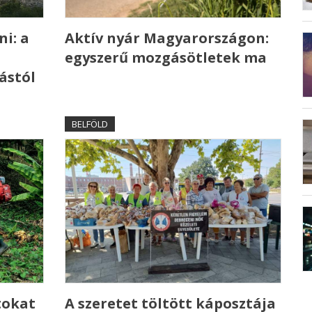
ni: a
Aktív nyár Magyarországon:
egyszerű mozgásötletek ma
ástól
BELFÖLD
tokat
A szeretet töltött káposztája