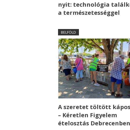
nyit: technológia talál
a természetességgel
BELFÖLD
A szeretet töltött kápo
– Kéretlen Figyelem
ételosztás Debrecenbe