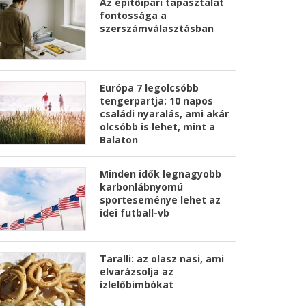
Az építőipari tapasztalat
fontossága a
szerszámválasztásban
Európa 7 legolcsóbb
tengerpartja: 10 napos
családi nyaralás, ami akár
olcsóbb is lehet, mint a
Balaton
Minden idők legnagyobb
karbonlábnyomú
sporteseménye lehet az
idei futball-vb
Taralli: az olasz nasi, ami
elvarázsolja az
ízlelőbimbókat