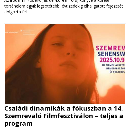
Az irodalmi Nobel-díjas dél-koreai író új könyve a koreai
történelem egyik legsötétebb, évtizedekig elhallgatott fejezetét
dolgozta fel
Családi dinamikák a fókuszban a 14.
Szemrevaló Filmfesztiválon – teljes a
program