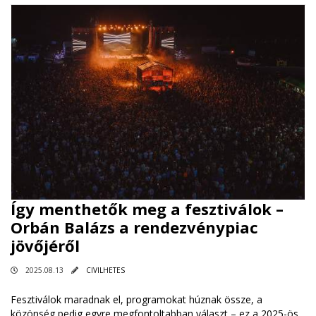
Így menthetők meg a fesztiválok –
Orbán Balázs a rendezvénypiac
jövőjéről
2025.08.13
CIVILHETES
Fesztiválok maradnak el, programokat húznak össze, a
közönség pedig egyre megfontoltabban választ – ez a 2025-ös