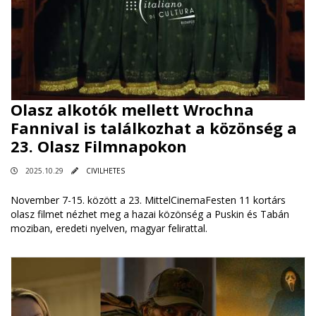
Olasz alkotók mellett Wrochna
Fannival is találkozhat a közönség a
23. Olasz Filmnapokon
2025.10.29
CIVILHETES
November 7-15. között a 23. MittelCinemaFesten 11 kortárs
olasz filmet nézhet meg a hazai közönség a Puskin és Tabán
moziban, eredeti nyelven, magyar felirattal.