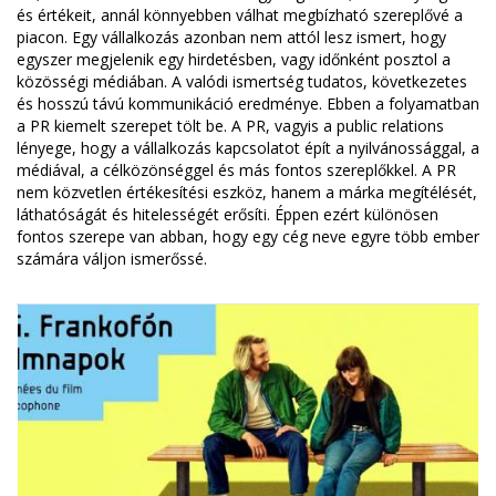
és értékeit, annál könnyebben válhat megbízható szereplővé a
piacon. Egy vállalkozás azonban nem attól lesz ismert, hogy
egyszer megjelenik egy hirdetésben, vagy időnként posztol a
közösségi médiában. A valódi ismertség tudatos, következetes
és hosszú távú kommunikáció eredménye. Ebben a folyamatban
a PR kiemelt szerepet tölt be. A PR, vagyis a public relations
lényege, hogy a vállalkozás kapcsolatot épít a nyilvánossággal, a
médiával, a célközönséggel és más fontos szereplőkkel. A PR
nem közvetlen értékesítési eszköz, hanem a márka megítélését,
láthatóságát és hitelességét erősíti. Éppen ezért különösen
fontos szerepe van abban, hogy egy cég neve egyre több ember
számára váljon ismerőssé.