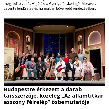
meghódító zenés vígjáték, a Gyertyafénykeringő, Moravetz
Levente lendületes és humorban bővelkedő rendezésében.
Budapestre érkezett a darab
társszerzője, közeleg „Az államtitkár
asszony félrelép” ősbemutatója