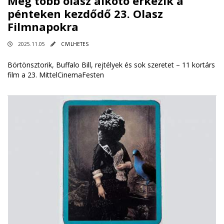
Még több olasz alkotó érkezik a
pénteken kezdődő 23. Olasz
Filmnapokra
2025.11.05
CIVILHETES
Börtönsztorik, Buffalo Bill, rejtélyek és sok szeretet – 11 kortárs
film a 23. MittelCinemaFesten