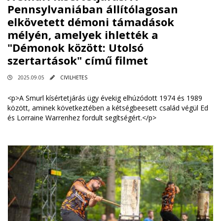
Pennsylvaniában állítólagosan
elkövetett démoni támadások
mélyén, amelyek ihlették a
"Démonok között: Utolsó
szertartások" című filmet
2025.09.05
CIVILHETES
<p>A Smurl kísértetjárás ügy évekig elhúzódott 1974 és 1989
között, aminek következtében a kétségbeesett család végül Ed
és Lorraine Warrenhez fordult segítségért.</p>