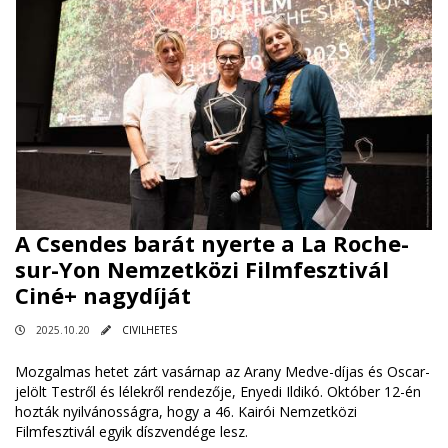
A Csendes barát nyerte a La Roche-
sur-Yon Nemzetközi Filmfesztivál
Ciné+ nagydíját
2025.10.20
CIVILHETES
Mozgalmas hetet zárt vasárnap az Arany Medve-díjas és Oscar-
jelölt Testről és lélekről rendezője, Enyedi Ildikó. Október 12-én
hozták nyilvánosságra, hogy a 46. Kairói Nemzetközi
Filmfesztivál egyik díszvendége lesz.