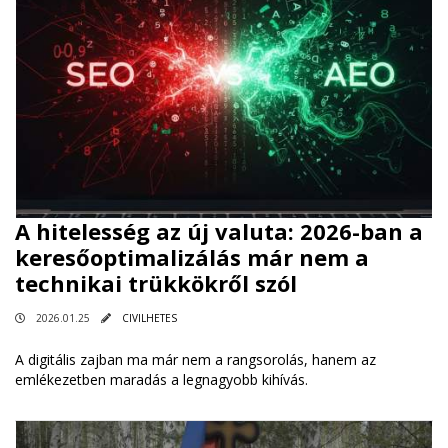
A hitelesség az új valuta: 2026-ban a
keresőoptimalizálás már nem a
technikai trükkökről szól
2026.01.25
CIVILHETES
A digitális zajban ma már nem a rangsorolás, hanem az
emlékezetben maradás a legnagyobb kihívás.