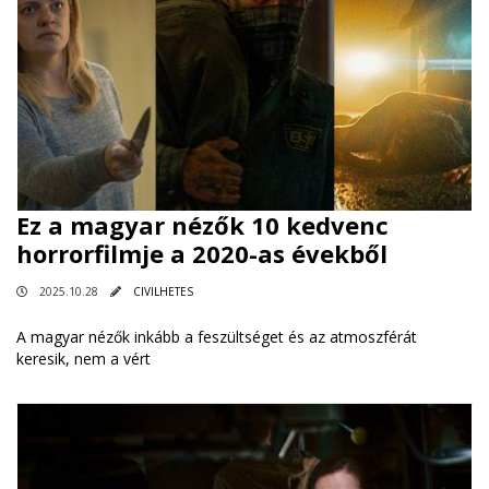
Ez a magyar nézők 10 kedvenc
horrorfilmje a 2020-as évekből
2025.10.28
CIVILHETES
A magyar nézők inkább a feszültséget és az atmoszférát
keresik, nem a vért