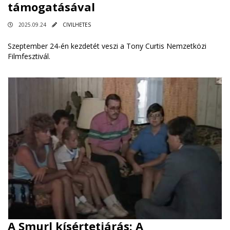
támogatásával
2025.09.24
CIVILHETES
Szeptember 24-én kezdetét veszi a Tony Curtis Nemzetközi
Filmfesztivál.
A Smurl kísértetjárás: A