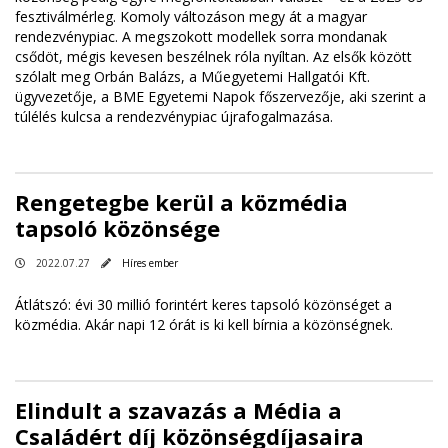
fesztiválmérleg. Komoly változáson megy át a magyar
rendezvénypiac. A megszokott modellek sorra mondanak
csődöt, mégis kevesen beszélnek róla nyíltan. Az elsők között
szólalt meg Orbán Balázs, a Műegyetemi Hallgatói Kft.
ügyvezetője, a BME Egyetemi Napok főszervezője, aki szerint a
túlélés kulcsa a rendezvénypiac újrafogalmazása.
Rengetegbe kerül a közmédia
tapsoló közönsége
2022.07.27
Híres ember
Átlátszó: évi 30 millió forintért keres tapsoló közönséget a
közmédia. Akár napi 12 órát is ki kell bírnia a közönségnek.
Elindult a szavazás a Média a
Családért díj közönségdíjasaira