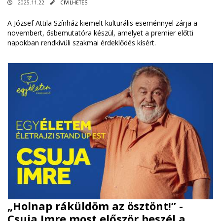
2025.11.22
CIVILHETES
A József Attila Színház kiemelt kulturális eseménnyel zárja a
novembert, ősbemutatóra készül, amelyet a premier előtti
napokban rendkívüli szakmai érdeklődés kísért.
„Holnap ráküldöm az ösztönt!” -
Csuja Imre most először beszél a