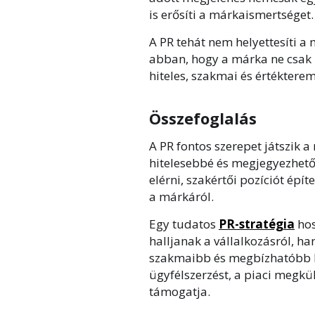
is erősíti a márkaismertséget.
A PR tehát nem helyettesíti a m
abban, hogy a márka ne csak 
hiteles, szakmai és értékterem
Összefoglalás
A PR fontos szerepet játszik 
hitelesebbé és megjegyezhetőb
elérni, szakértői pozíciót épí
a márkáról.
Egy tudatos
PR-stratégia
hos
halljanak a vállalkozásról, ha
szakmaibb és megbízhatóbb kép
ügyfélszerzést, a piaci megkü
támogatja.