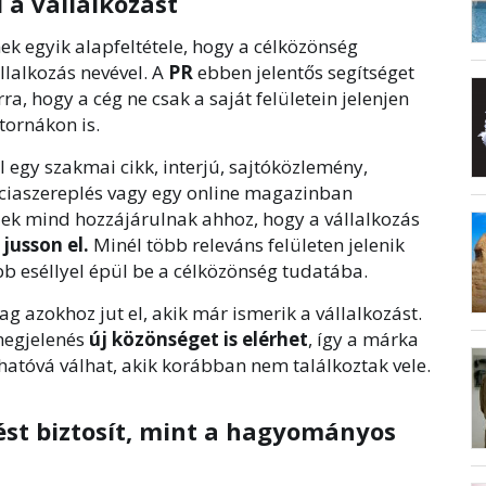
 a vállalkozást
k egyik alapfeltétele, hogy a célközönség
llalkozás nevével. A
PR
ebben jelentős segítséget
ra, hogy a cég ne csak a saját felületein jelenjen
tornákon is.
l egy szakmai cikk, interjú, sajtóközlemény,
ciaszereplés vagy egy online magazinban
k mind hozzájárulnak ahhoz, hogy a vállalkozás
jusson el.
Minél több releváns felületen jelenik
 eséllyel épül be a célközönség tudatába.
g azokhoz jut el, akik már ismerik a vállalkozást.
megjelenés
új közönséget is elérhet
, így a márka
atóvá válhat, akik korábban nem találkoztak vele.
st biztosít, mint a hagyományos