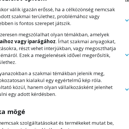
akkor válik igazán erőssé, ha a célközönség nemcsak
 adott szakmai területhez, problémához vagy
ebben is fontos szerepet játszik.
szeresen megszólalhat olyan témákban, amelyek
saihoz vagy iparágához
. Írhat szakmai anyagokat,
ozásokra, részt vehet interjúkban, vagy megoszthatja
lémáról. Ezek a megjelenések idővel megerősítik,
ülethez.
gyanazokban a szakmai témákban jelenik meg,
okozatosan kialakul egy egyértelmű kép róla.
ltató közül, hanem olyan vállalkozásként jelenhet
lni egy adott kérdésben.
rka mögé
 nemcsak szolgáltatásokat és termékeket mutat be,