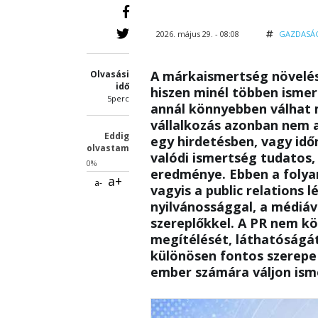
2026. május 29. - 08:08
GAZDASÁ
A márkaismertség növelés
Olvasási
idő
hiszen minél többen ismer
5perc
annál könnyebben válhat 
vállalkozás azonban nem a
Eddig
egy hirdetésben, vagy idő
olvastam
valódi ismertség tudatos
0%
eredménye. Ebben a folyam
a+
a-
vagyis a public relations 
nyilvánossággal, a médiáv
szereplőkkel. A PR nem kö
megítélését, láthatóságát
különösen fontos szerepe
ember számára váljon ism