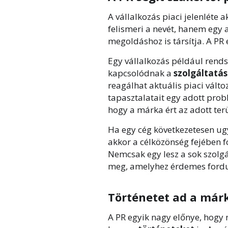
A vállalkozás piaci jelenléte 
felismeri a nevét, hanem egy
megoldáshoz is társítja. A PR 
Egy vállalkozás például rend
kapcsolódnak a
szolgáltatá
reagálhat aktuális piaci vált
tapasztalatait egy adott prob
hogy a márka ért az adott ter
Ha egy cég következetesen u
akkor a célközönség fejében f
Nemcsak egy lesz a sok szolgá
meg, amelyhez érdemes fordu
Történetet ad a má
A PR egyik nagy előnye, hogy