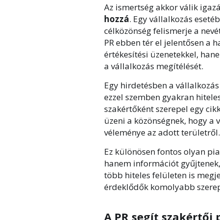
Az ismertség akkor válik igaz
hozzá
. Egy vállalkozás eseté
célközönség felismerje a nevét
PR ebben tér el jelentősen a
értékesítési üzenetekkel, han
a vállalkozás megítélését.
Egy hirdetésben a vállalkozás
ezzel szemben gyakran hitele
szakértőként szerepel egy cik
üzeni a közönségnek, hogy a 
véleménye az adott területről.
Ez különösen fontos olyan pi
hanem információt gyűjtenek,
több hiteles felületen is megje
érdeklődők komolyabb szerepl
A PR segít szakértői 