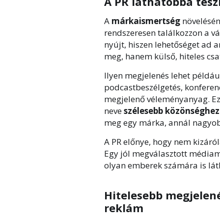
A PR láthatóbbá teszi
A
márkaismertség
növeléséne
rendszeresen találkozzon a vá
nyújt, hiszen lehetőséget ad ar
meg, hanem külső, hiteles csa
Ilyen megjelenés lehet példáu
podcastbeszélgetés, konferen
megjelenő véleményanyag. Eze
neve
szélesebb közönséghez 
meg egy márka, annál nagyobb
A PR előnye, hogy nem kizáróla
Egy jól megválasztott média
olyan emberek számára is láth
Hitelesebb megjelené
reklám