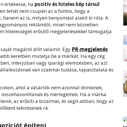
án értékessé, ha
pozitív és hiteles kép társul
ben tehát nem csupán az a fontos, hogy a
, hanem az is, milyen benyomást alakít ki róla. A
 hagyományos reklámtól, mivel nem közvetlen
em hitelességet erősítő megjelenésekkel támogatja
 saját magáról állít valamit. Egy
PR-megjelenés
sebb keretben mutatja be a márkát. Ha egy cég
kben, interjúban vagy iparági elemzésben, az azt
vállalkozásnak van szakmai tudása, tapasztalata és
acokon, ahol a vásárlók nem azonnal döntenek,
 összehasonlítanak és mérlegelnek. Ha a márka
lenik, az erősíti a bizalmat, és segít abban, hogy az
őként tekintsenek rá.
pozíciót építeni