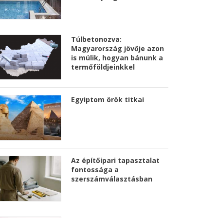
Túlbetonozva:
Magyarország jövője azon
is múlik, hogyan bánunk a
termőföldjeinkkel
Egyiptom örök titkai
Az építőipari tapasztalat
fontossága a
szerszámválasztásban