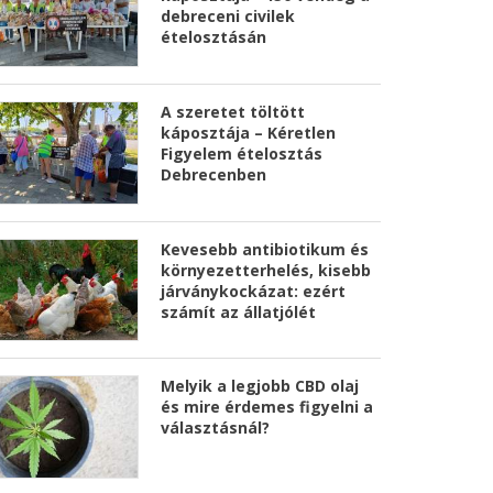
debreceni civilek
ételosztásán
A szeretet töltött
káposztája – Kéretlen
Figyelem ételosztás
Debrecenben
Kevesebb antibiotikum és
környezetterhelés, kisebb
járványkockázat: ezért
számít az állatjólét
Melyik a legjobb CBD olaj
és mire érdemes figyelni a
választásnál?