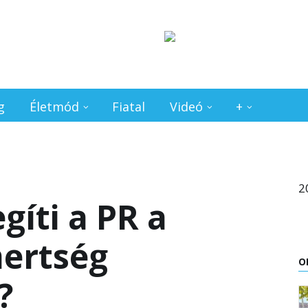
g
Életmód
Fiatal
Videó
+
2
gíti a PR a
ertség
O
?