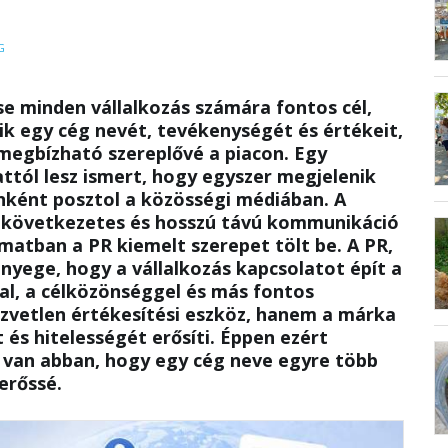
G
e minden vállalkozás számára fontos cél,
ik egy cég nevét, tevékenységét és értékeit,
megbízható szereplővé a piacon. Egy
ttól lesz ismert, hogy egyszer megjelenik
nként posztol a közösségi médiában. A
, következetes és hosszú távú kommunikáció
atban a PR kiemelt szerepet tölt be. A PR,
lényege, hogy a vállalkozás kapcsolatot épít a
al, a célközönséggel és más fontos
zvetlen értékesítési eszköz, hanem a márka
 és hitelességét erősíti. Éppen ezért
 van abban, hogy egy cég neve egyre több
erőssé.