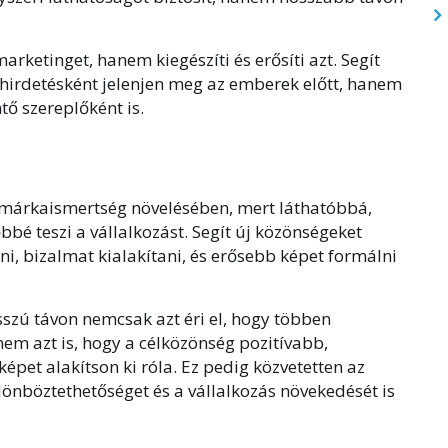
arketinget, hanem kiegészíti és erősíti azt. Segít
hirdetésként jelenjen meg az emberek előtt, hanem
tő szereplőként is.
a márkaismertség növelésében, mert láthatóbbá,
bé teszi a vállalkozást. Segít új közönségeket
teni, bizalmat kialakítani, és erősebb képet formálni
szú távon nemcsak azt éri el, hogy többen
nem azt is, hogy a célközönség pozitívabb,
et alakítson ki róla. Ez pedig közvetetten az
lönböztethetőséget és a vállalkozás növekedését is