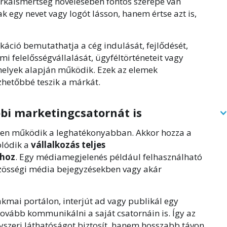
árkaismertség növelésében fontos szerepe van
k egy nevet vagy logót lásson, hanem értse azt is,
káció bemutathatja a cég indulását, fejlődését,
mi felelősségvállalását, ügyféltörténeteit vagy
melyek alapján működik. Ezek az elemek
hetőbbé teszik a márkát.
bi marketingcsatornát is
lten működik a leghatékonyabban. Akkor hozza a
olódik a
vállalkozás teljes
hoz
. Egy médiamegjelenés például felhasználható
özösségi média bejegyzésekben vagy akár
kmai portálon, interjút ad vagy publikál egy
ovább kommunikálni a saját csatornáin is. Így az
szeri láthatóságot biztosít, hanem hosszabb távon