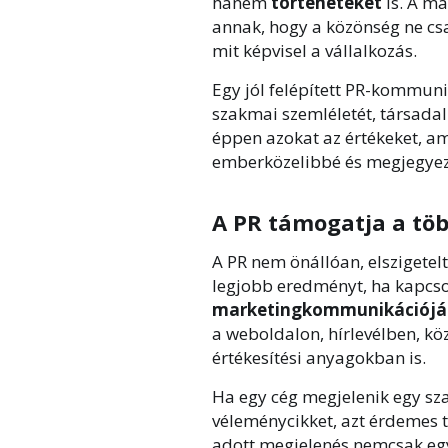
hanem
történeteket
is. A m
annak, hogy a közönség ne csa
mit képvisel a vállalkozás.
Egy jól felépített PR-kommuni
szakmai szemléletét, társadal
éppen azokat az értékeket, a
emberközelibbé és megjegyez
A PR támogatja a töb
A PR nem önállóan, elszigete
legjobb eredményt, ha kapcs
marketingkommunikációjá
a weboldalon, hírlevélben, k
értékesítési anyagokban is.
Ha egy cég megjelenik egy sza
véleménycikket, azt érdemes t
adott megjelenés nemcsak egy