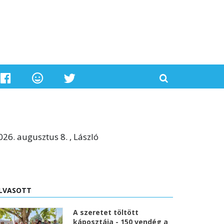
026. augusztus 8. , László
LVASOTT
A szeretet töltött
káposztája - 150 vendég a