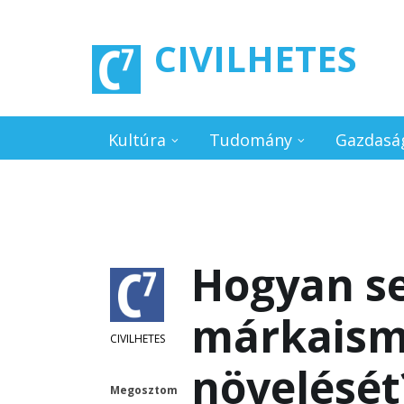
Ugrás a tartalomra
CIVILHETES
Kultúra
Tudomány
Gazdasá
Hogyan se
márkaism
CIVILHETES
növelését
Megosztom