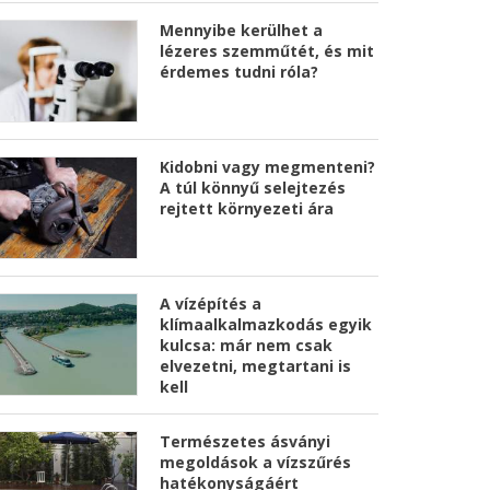
Mennyibe kerülhet a
lézeres szemműtét, és mit
érdemes tudni róla?
Kidobni vagy megmenteni?
A túl könnyű selejtezés
rejtett környezeti ára
A vízépítés a
klímaalkalmazkodás egyik
kulcsa: már nem csak
elvezetni, megtartani is
kell
Természetes ásványi
megoldások a vízszűrés
hatékonyságáért