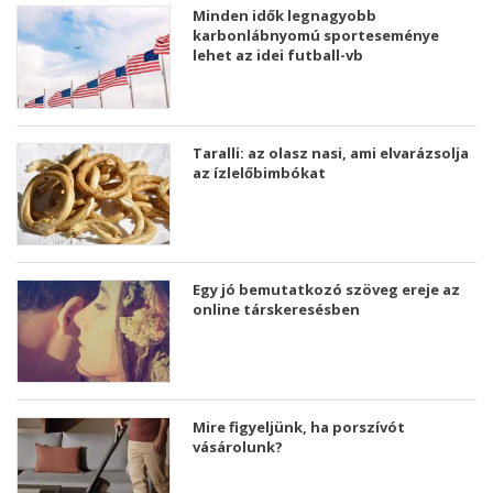
Minden idők legnagyobb
karbonlábnyomú sporteseménye
lehet az idei futball-vb
Taralli: az olasz nasi, ami elvarázsolja
az ízlelőbimbókat
Egy jó bemutatkozó szöveg ereje az
online társkeresésben
Mire figyeljünk, ha porszívót
vásárolunk?