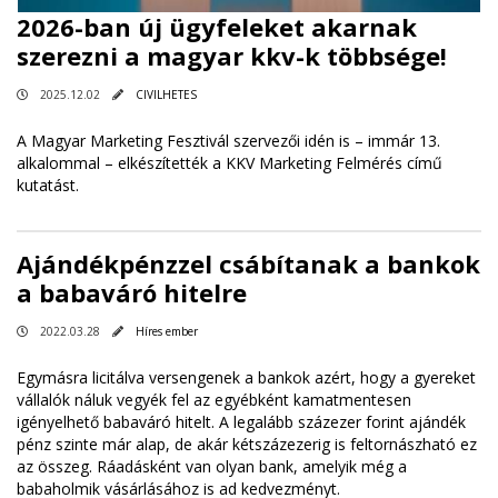
2026-ban új ügyfeleket akarnak
szerezni a magyar kkv-k többsége!
2025.12.02
CIVILHETES
A Magyar Marketing Fesztivál szervezői idén is – immár 13.
alkalommal – elkészítették a KKV Marketing Felmérés című
kutatást.
Ajándékpénzzel csábítanak a bankok
a babaváró hitelre
2022.03.28
Híres ember
Egymásra licitálva versengenek a bankok azért, hogy a gyereket
vállalók náluk vegyék fel az egyébként kamatmentesen
igényelhető babaváró hitelt. A legalább százezer forint ajándék
pénz szinte már alap, de akár kétszázezerig is feltornászható ez
az összeg. Ráadásként van olyan bank, amelyik még a
babaholmik vásárlásához is ad kedvezményt.