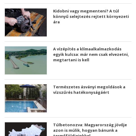
Kidobni vagy megmenteni? A túl
könnyű selejtezés rejtett környezeti
ára
A vízépítés a klímaalkalmazkodás
egyik kulcsa: már nem csak elvezetni,
megtartani is kell
Természetes ásványi megoldások a
vízszűrés hatékonyságáért
Túlbetonozva: Magyarország jövője
azon is múlik, hogyan bánunk a
termőföldjeinkkel