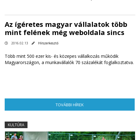
Az ígéretes magyar vállalatok több
mint felének még weboldala sincs
2016.02.13
Hírszerkesztő
Több mint 500 ezer kis- és közepes vállalkozás működik
Magyarországon, a munkavállalók 70 százalékát foglalkoztatva.
TOVÁBBI HÍREK
(AKTÍV FÜL)
KULTÚRA