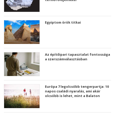
Egyiptom örök titkai
Az építőipari tapasztalat fontossága
a szerszámválasztásban
Európa 7 legolcsóbb tengerpartja: 10
napos családi nyaralás, ami akár
olcsóbb is lehet, mint a Balaton