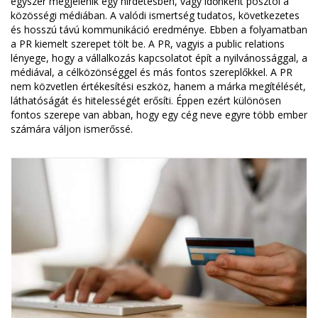
egyszer megjelenik egy hirdetésben, vagy időnként posztol a
közösségi médiában. A valódi ismertség tudatos, következetes
és hosszú távú kommunikáció eredménye. Ebben a folyamatban
a PR kiemelt szerepet tölt be. A PR, vagyis a public relations
lényege, hogy a vállalkozás kapcsolatot épít a nyilvánossággal, a
médiával, a célközönséggel és más fontos szereplőkkel. A PR
nem közvetlen értékesítési eszköz, hanem a márka megítélését,
láthatóságát és hitelességét erősíti. Éppen ezért különösen
fontos szerepe van abban, hogy egy cég neve egyre több ember
számára váljon ismerőssé.