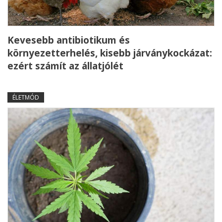
Kevesebb antibiotikum és
környezetterhelés, kisebb járványkockázat:
ezért számít az állatjólét
ÉLETMÓD