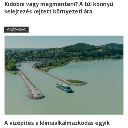
Kidobni vagy megmenteni? A túl könnyű
selejtezés rejtett környezeti ára
GAZDASÁG
A vízépítés a klímaalkalmazkodás egyik