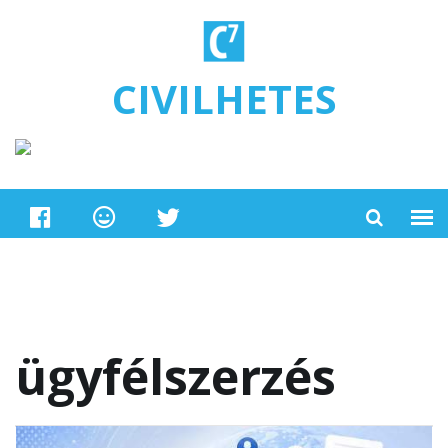
Ugrás a tartalomra
CIVILHETES
ügyfélszerzés