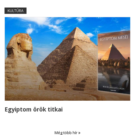
KULTÚRA
Egyiptom örök titkai
Még több hír