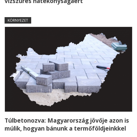
vízszűrés hatékonyságáért
KÖRNYEZET
Túlbetonozva: Magyarország jövője azon is
múlik, hogyan bánunk a termőföldjeinkkel