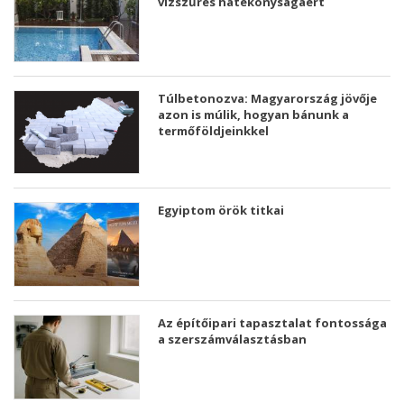
vízszűrés hatékonyságáért
Túlbetonozva: Magyarország jövője
azon is múlik, hogyan bánunk a
termőföldjeinkkel
Egyiptom örök titkai
Az építőipari tapasztalat fontossága
a szerszámválasztásban