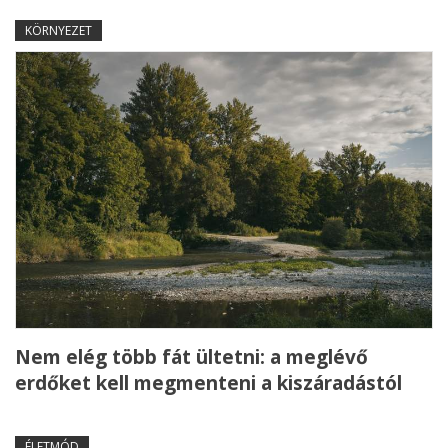
KÖRNYEZET
Nem elég több fát ültetni: a meglévő
erdőket kell megmenteni a kiszáradástól
ÉLETMÓD