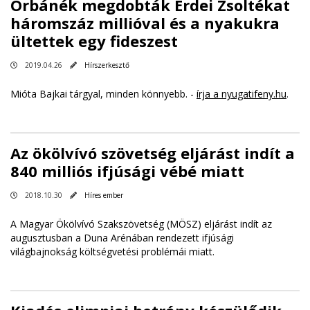
Orbánék megdobták Erdei Zsoltékat
háromszáz millióval és a nyakukra
ültettek egy fideszest
2019.04.26
Hírszerkesztő
Mióta Bajkai tárgyal, minden könnyebb. -
írja a nyugatifeny.hu
.
Az ökölvívó szövetség eljárást indít a
840 milliós ifjúsági vébé miatt
2018.10.30
Híres ember
A Magyar Ökölvívó Szakszövetség (MÖSZ) eljárást indít az
augusztusban a Duna Arénában rendezett ifjúsági
világbajnokság költségvetési problémái miatt.