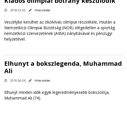
Kiadós olimpiai botrány készülődik
2018.02.05
Híres ember
Veszélybe kerülhet az ökölvívás olimpiai részvétele, miután a
Nemzetközi Olimpiai Bizottság (NOB) elégedetlen a sportág
nemzetközi szervezetének (AIBA) irányításával és pénzügyi
helyzetével.
Elhunyt a bokszlegenda, Muhammad
Ali
2016.06.04
Híres ember
Elhunyt minden idők egyik legeredményesebb bokszolója,
Muhammad Ali (74).