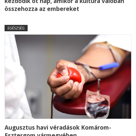
kezdődik öt nap, amikor a kultúra valóban
összehozza az embereket
EGÉSZSÉG
Augusztus havi véradások Komárom-
Esztergom vármegyében