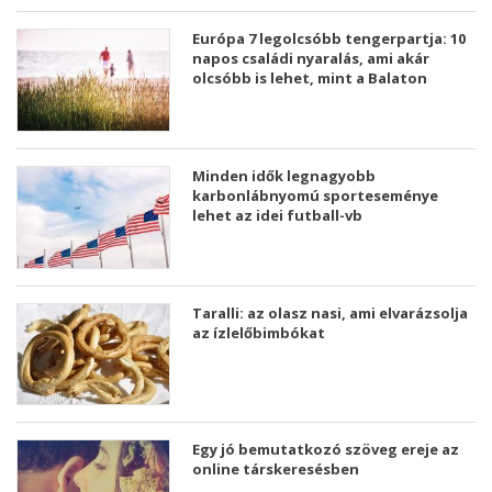
Európa 7 legolcsóbb tengerpartja: 10
napos családi nyaralás, ami akár
olcsóbb is lehet, mint a Balaton
Minden idők legnagyobb
karbonlábnyomú sporteseménye
lehet az idei futball-vb
Taralli: az olasz nasi, ami elvarázsolja
az ízlelőbimbókat
Egy jó bemutatkozó szöveg ereje az
online társkeresésben