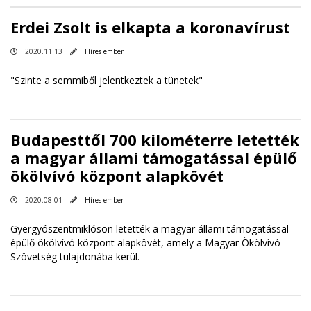
Erdei Zsolt is elkapta a koronavírust
2020.11.13
Híres ember
"Szinte a semmiből jelentkeztek a tünetek"
Budapesttől 700 kilométerre letették
a magyar állami támogatással épülő
ökölvívó központ alapkövét
2020.08.01
Híres ember
Gyergyószentmiklóson letették a magyar állami támogatással
épülő ökölvívó központ alapkövét, amely a Magyar Ökölvívó
Szövetség tulajdonába kerül.