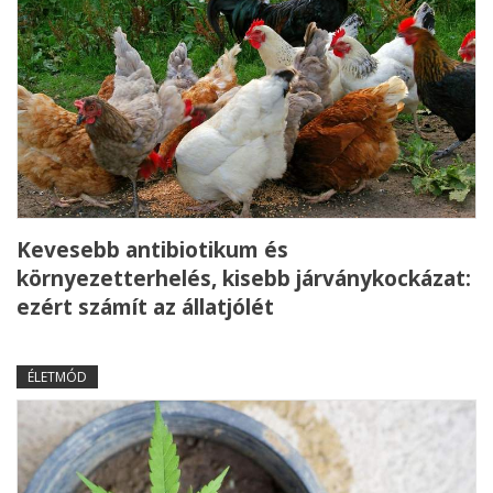
Kevesebb antibiotikum és
környezetterhelés, kisebb járványkockázat:
ezért számít az állatjólét
ÉLETMÓD