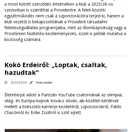
a most kötött szerződés értelmében a klub a 2025/26-os
szezonban is számíthat a Providentre. A felek közötti
együttműködés nem csak a szponzorációra terjed ki, hanem a
klub vezetői is bekapcsolódnak a Provident társadalmi
felelősségvállalási programjaiba, mint az Álombajnokság vagy a
ProviGreen faültetési kezdeményezés, ezzel is példát mutatva a
közösség számára.
Kokó Erdeiről: „Loptak, csaltak,
hazudtak”
2023.04.04
Híres ember
Életinterjút adott a Partizán YouTube-csatornának az olimpiai,
világ- és Európa-bajnok Kovács István, aki közéleti kérdések
mellett a bokszolói karrierje kezdetéről, szponzorokról, Pablo
Chacónról és Erdei Zsoltról is szót ejtett.