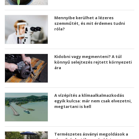
Mennyibe kerülhet a lézeres
szemműtét, és mit érdemes tudni
róla?
Kidobni vagy megmenteni? A túl
könnyű selejtezés rejtett környezeti
ára
A vízépítés a klímaalkalmazkodás
egyik kulcsa: már nem csak elvezetni,
megtartani is kell
Természetes ásványi megoldások a