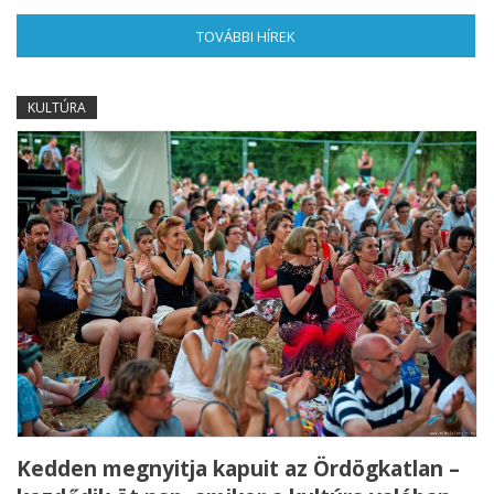
TOVÁBBI HÍREK
(AKTÍV FÜL)
KULTÚRA
Kedden megnyitja kapuit az Ördögkatlan –