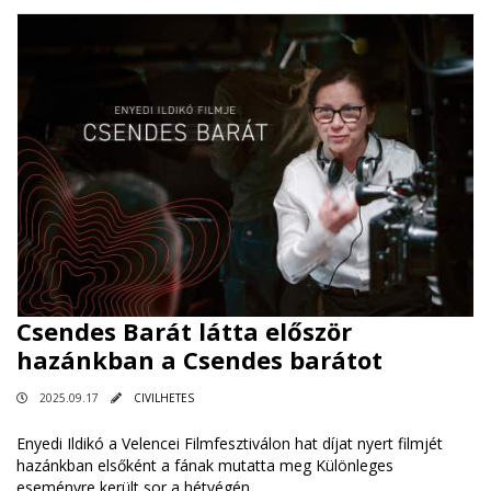
Csendes Barát látta először
hazánkban a Csendes barátot
2025.09.17
CIVILHETES
Enyedi Ildikó a Velencei Filmfesztiválon hat díjat nyert filmjét
hazánkban elsőként a fának mutatta meg Különleges
eseményre került sor a hétvégén.