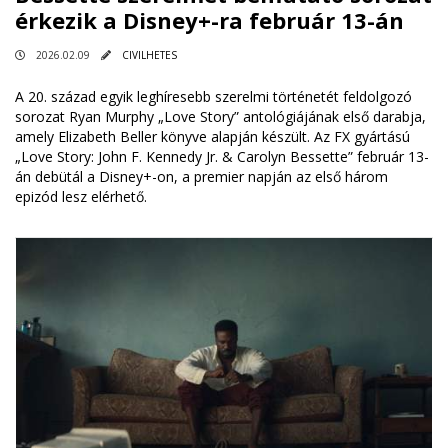
érkezik a Disney+-ra február 13-án
2026.02.09
CIVILHETES
A 20. század egyik leghíresebb szerelmi történetét feldolgozó
sorozat Ryan Murphy „Love Story” antológiájának első darabja,
amely Elizabeth Beller könyve alapján készült. Az FX gyártású
„Love Story: John F. Kennedy Jr. & Carolyn Bessette” február 13-
án debütál a Disney+-on, a premier napján az első három
epizód lesz elérhető.