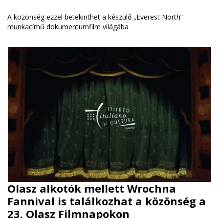
A közönség ezzel betekinthet a készülő „Everest North”
munkacímű dokumentumfilm világába
Olasz alkotók mellett Wrochna
Fannival is találkozhat a közönség a
23. Olasz Filmnapokon