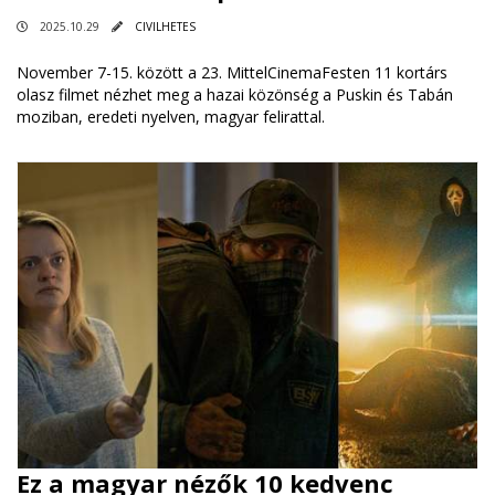
2025.10.29
CIVILHETES
November 7-15. között a 23. MittelCinemaFesten 11 kortárs
olasz filmet nézhet meg a hazai közönség a Puskin és Tabán
moziban, eredeti nyelven, magyar felirattal.
Ez a magyar nézők 10 kedvenc