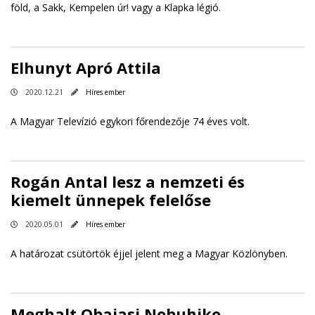
föld, a Sakk, Kempelen úr! vagy a Klapka légió.
Elhunyt Apró Attila
2020.12.21
Híres ember
A Magyar Televízió egykori főrendezője 74 éves volt.
Rogán Antal lesz a nemzeti és
kiemelt ünnepek felelőse
2020.05.01
Híres ember
A határozat csütörtök éjjel jelent meg a Magyar Közlönyben.
Meghalt Obajasi Nobuhiko