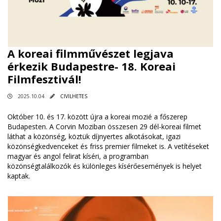
A koreai filmművészet legjava
érkezik Budapestre- 18. Koreai
Filmfesztivál!
2025.10.04
CIVILHETES
Október 10. és 17. között újra a koreai mozié a főszerep
Budapesten. A Corvin Moziban összesen 29 dél-koreai filmet
láthat a közönség, köztük díjnyertes alkotásokat, igazi
közönségkedvenceket és friss premier filmeket is. A vetítéseket
magyar és angol felirat kíséri, a programban
közönségtalálkozók és különleges kísérőesemények is helyet
kaptak.