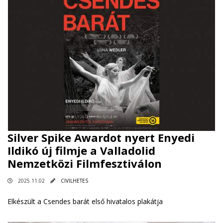
Silver Spike Awardot nyert Enyedi
Ildikó új filmje a Valladolid
Nemzetközi Filmfesztiválon
2025.11.02
CIVILHETES
Elkészült a Csendes barát első hivatalos plakátja