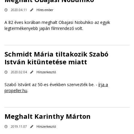
2020.04.11
Híres ember
A 82 éves korában meghalt Obajasi Nobuhiko az egyik
legtermékenyebb japán filmrendező volt.
Schmidt Mária tiltakozik Szabó
István kitüntetése miatt
2020.02.04
Hírszerkesztő
Szabó Istvánt az 50-es években szervezték be. -
írja a
propeller.hu
.
Meghalt Karinthy Márton
2019.11.07
Hírszerkesztő