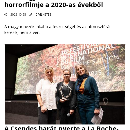
horrorfilmje a 2020-as évekből
2025.10.28
CIVILHETES
A magyar nézők inkább a feszültséget és az atmoszférát
keresik, nem a vért
A Csendes barát nyerte a La Roche-