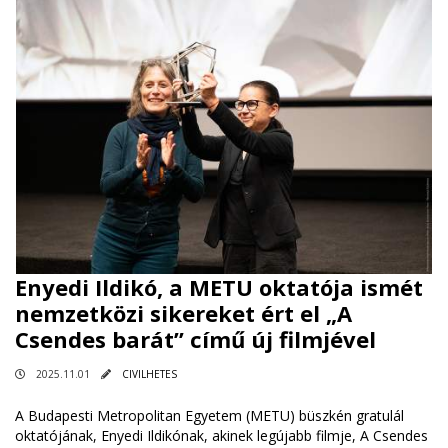
Enyedi Ildikó, a METU oktatója ismét
nemzetközi sikereket ért el „A
Csendes barát” című új filmjével
2025.11.01
CIVILHETES
A Budapesti Metropolitan Egyetem (METU) büszkén gratulál
oktatójának, Enyedi Ildikónak, akinek legújabb filmje, A Csendes