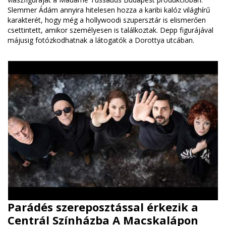
Slemmer Ádám annyira hitelesen hozza a karibi kalóz világhírű
karakterét, hogy még a hollywoodi szupersztár is elismerően
csettintett, amikor személyesen is találkoztak. Depp figurájával
májusig fotózkodhatnak a látogatók a Dorottya utcában.
Parádés szereposztással érkezik a
Centrál Színházba A Macskalápon