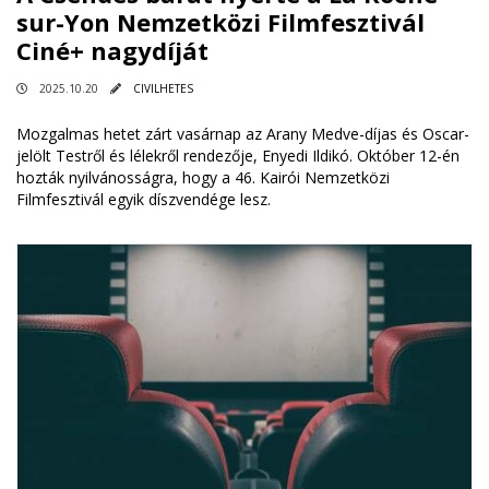
sur-Yon Nemzetközi Filmfesztivál
Ciné+ nagydíját
2025.10.20
CIVILHETES
Mozgalmas hetet zárt vasárnap az Arany Medve-díjas és Oscar-
jelölt Testről és lélekről rendezője, Enyedi Ildikó. Október 12-én
hozták nyilvánosságra, hogy a 46. Kairói Nemzetközi
Filmfesztivál egyik díszvendége lesz.