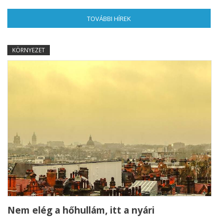
TOVÁBBI HÍREK
(AKTÍV FÜL)
KÖRNYEZET
Nem elég a hőhullám, itt a nyári