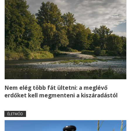
Nem elég több fát ültetni: a meglévő
erdőket kell megmenteni a kiszáradástól
ÉLETMÓD