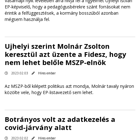
Vasárnapi nyílt levelében arra hívja fel a figyelmet Ujhelyi István
EP-képviselő, hogy a pedagógusbérekre szánt forrásokat nem
érintik a felfüggesztések, a kormány bosszúból azonban
mégsem használja fel.
Ujhelyi szerint Molnár Zsolton
keresztül azt üzente a Fidesz, hogy
nem lehet belőle MSZP-elnök
2023.02.03
Híres ember
Az MSZP-ből kilépett politikus azt mondja, Molnár tavaly nyáron
közölte vele, hogy EP-listavezető sem lehet.
Botrányos volt az adatkezelés a
covid-járvány alatt
2023.02.02
Híres ember