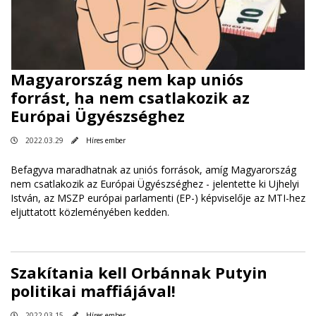
Magyarország nem kap uniós
forrást, ha nem csatlakozik az
Európai Ügyészséghez
2022.03.29
Híres ember
Befagyva maradhatnak az uniós források, amíg Magyarország
nem csatlakozik az Európai Ügyészséghez - jelentette ki Ujhelyi
István, az MSZP európai parlamenti (EP-) képviselője az MTI-hez
eljuttatott közleményében kedden.
Szakítania kell Orbánnak Putyin
politikai maffiájával!
2022.03.15
Híres ember