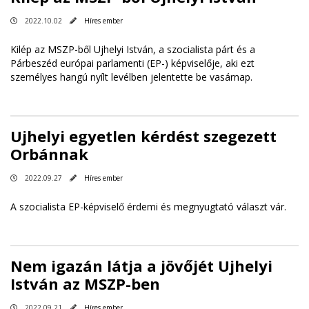
2022.10.02
Híres ember
Kilép az MSZP-ből Ujhelyi István, a szocialista párt és a
Párbeszéd európai parlamenti (EP-) képviselője, aki ezt
személyes hangú nyílt levélben jelentette be vasárnap.
Ujhelyi egyetlen kérdést szegezett
Orbánnak
2022.09.27
Híres ember
A szocialista EP-képviselő érdemi és megnyugtató választ vár.
Nem igazán látja a jövőjét Ujhelyi
István az MSZP-ben
2022.09.21
Híres ember