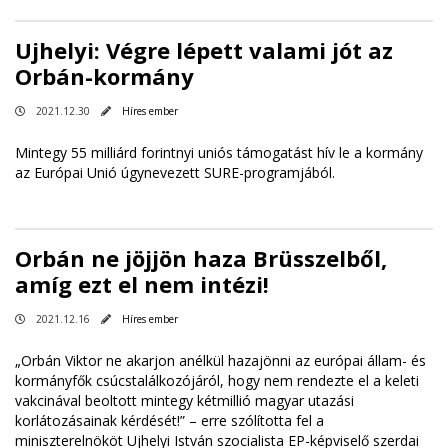
Ujhelyi: Végre lépett valami jót az
Orbán-kormány
2021.12.30
Híres ember
Mintegy 55 milliárd forintnyi uniós támogatást hív le a kormány
az Európai Unió úgynevezett SURE-programjából.
Orbán ne jöjjön haza Brüsszelből,
amíg ezt el nem intézi!
2021.12.16
Híres ember
„Orbán Viktor ne akarjon anélkül hazajönni az európai állam- és
kormányfők csúcstalálkozójáról, hogy nem rendezte el a keleti
vakcinával beoltott mintegy kétmillió magyar utazási
korlátozásainak kérdését!” – erre szólította fel a
miniszterelnököt Ujhelyi István szocialista EP-képviselő szerdai