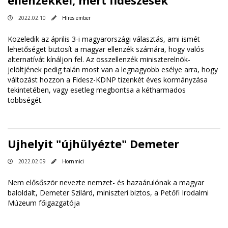
2022.02.10
Híres ember
Közeledik az április 3-i magyarországi választás, ami ismét
lehetőséget biztosít a magyar ellenzék számára, hogy valós
alternatívát kínáljon fel. Az összellenzék miniszterelnök-
jelöltjének pedig talán most van a legnagyobb esélye arra, hogy
változást hozzon a Fidesz-KDNP tizenkét éves kormányzása
tekintetében, vagy esetleg megbontsa a kétharmados
többségét.
Ujhelyit "újhülyézte" Demeter
2022.02.09
Hornmici
Nem elősőször nevezte nemzet- és hazaárulónak a magyar
baloldalt, Demeter Szilárd, miniszteri biztos, a Petőfi Irodalmi
Múzeum főigazgatója