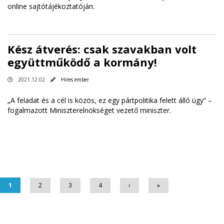
online sajtótájékoztatóján.
Kész átverés: csak szavakban volt
együttműködő a kormány!
2021.12.02
Híres ember
„A feladat és a cél is közös, ez egy pártpolitika felett álló ügy” –
fogalmazott Miniszterelnökséget vezető miniszter.
Oldalak
1
2
3
4
›
»