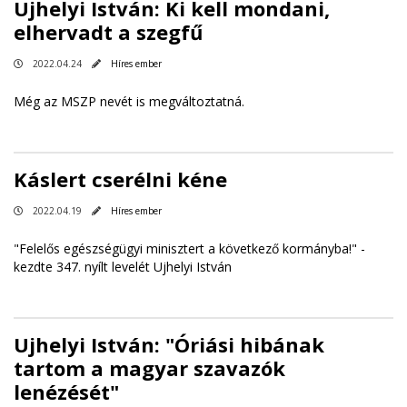
Ujhelyi István: Ki kell mondani,
elhervadt a szegfű
2022.04.24
Híres ember
Még az MSZP nevét is megváltoztatná.
Káslert cserélni kéne
2022.04.19
Híres ember
"Felelős egészségügyi minisztert a következő kormányba!" -
kezdte 347. nyílt levelét Ujhelyi István
Ujhelyi István: "Óriási hibának
tartom a magyar szavazók
lenézését"