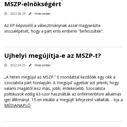
MSZP-elnökségért
2022.06.29
Híres ember
Az EP-képviselő a választmánynak azzal magyarázta
visszalépését, hogy a párt erős emberei "befeszültek".
Ujhelyi megújítja-e az MSZP-t?
2022.04.25
Híres ember
„A héten megújul az MSZP.” E mondattal kezdődik egy cikk a
szocialista párt honlapján. A ’megújul’ ugyebár azt jelenti, hogy
valami magától lesz más, jobb, érdekesebb. Szocialista
politikusok eddig 63-szor használták az önfelmentésre alkalmas
igei állítmányt. 15-en inkább a ’megújít’ kifejezést vállalták. - írja a
MÉDIANAPLÓ