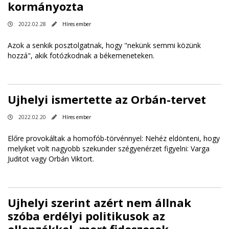
kormányozta
2022.02.28
Híres ember
Azok a senkik posztolgatnak, hogy "nekünk semmi közünk
hozzá", akik fotózkodnak a békemeneteken.
Ujhelyi ismertette az Orbán-tervet
2022.02.20
Híres ember
Előre provokáltak a homofób-törvénnyel: Nehéz eldönteni, hogy
melyiket volt nagyobb szekunder szégyenérzet figyelni: Varga
Juditot vagy Orbán Viktort.
Ujhelyi szerint azért nem állnak
szóba erdélyi politikusok az
ellenzékkel, mert fideszesek