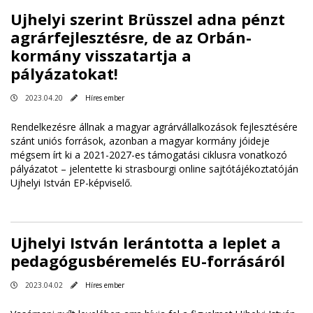
Ujhelyi szerint Brüsszel adna pénzt
agrárfejlesztésre, de az Orbán-
kormány visszatartja a
pályázatokat!
2023.04.20
Híres ember
Rendelkezésre állnak a magyar agrárvállalkozások fejlesztésére
szánt uniós források, azonban a magyar kormány jóideje
mégsem írt ki a 2021-2027-es támogatási ciklusra vonatkozó
pályázatot – jelentette ki strasbourgi online sajtótájékoztatóján
Ujhelyi István EP-képviselő.
Ujhelyi István lerántotta a leplet a
pedagógusbéremelés EU-forrásáról
2023.04.02
Híres ember