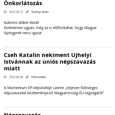
Önkorlátozás
2022.08.15
Surányi István
Különös időket élünk!
Kivételesen ugyan, még az is előfordulhat, hogy Magyar
Györgynek nincs igaza!
Cseh Katalin nekiment Ujhelyi
Istvánnak az uniós népszavazás
miatt
2022.08.08
Híres ember
A Momentum EP-képviselője szerint „teljesen fölösleges
népszavazást kezdeményezni Magyarország EU-tagságáról”.
Népszavazás