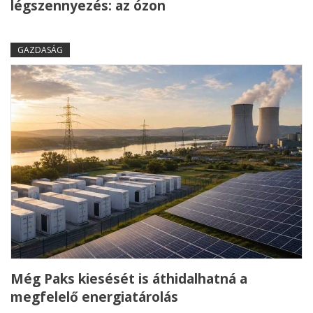
légszennyezés: az ózon
GAZDASÁG
Még Paks kiesését is áthidalhatná a
megfelelő energiatárolás