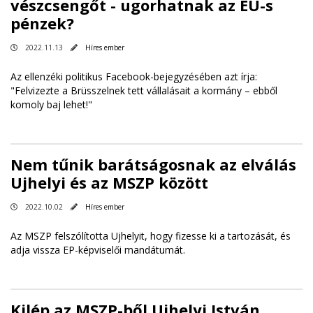
vészcsengőt - ugorhatnak az EU-s
pénzek?
2022.11.13
Híres ember
Az ellenzéki politikus Facebook-bejegyzésében azt írja:
"Felvizezte a Brüsszelnek tett vállalásait a kormány – ebből
komoly baj lehet!"
Nem tűnik barátságosnak az elválás
Ujhelyi és az MSZP között
2022.10.02
Híres ember
Az MSZP felszólította Ujhelyit, hogy fizesse ki a tartozását, és
adja vissza EP-képviselői mandátumát.
Kilép az MSZP-ből Ujhelyi István