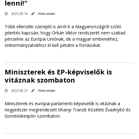
lenni!"
2022.09.16
Híres ember
Több ellenzéki szereplő is arról ír a Magyarországról szóló
jelentés kapcsán, hogy Orbán Viktor rendszerét nem szabad
pénzelnie az Európai Uniónak, de a magyar emberekhez,
önkormányzatokhoz el kell juttatni a forrásokat.
Miniszterek és EP-képviselők is
vitáznak szombaton
2022.08.27
Híres ember
Miniszterek és európai parlamenti képviselők is vitáznak a
negyedszer megrendezett tihanyi Tranzit Közéleti Évadnyitó és
Gondolatexpón szombaton.