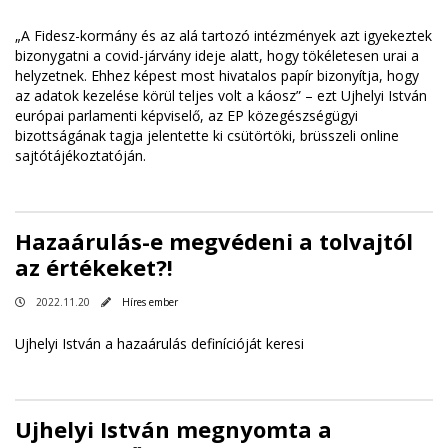
„A Fidesz-kormány és az alá tartozó intézmények azt igyekeztek
bizonygatni a covid-járvány ideje alatt, hogy tökéletesen urai a
helyzetnek. Ehhez képest most hivatalos papír bizonyítja, hogy
az adatok kezelése körül teljes volt a káosz” – ezt Ujhelyi István
európai parlamenti képviselő, az EP közegészségügyi
bizottságának tagja jelentette ki csütörtöki, brüsszeli online
sajtótájékoztatóján.
Hazaárulás-e megvédeni a tolvajtól
az értékeket?!
2022.11.20
Híres ember
Ujhelyi István a hazaárulás definícióját keresi
Ujhelyi István megnyomta a