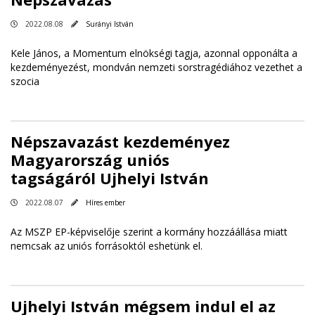
2022.08.08
Surányi István
Kele János, a Momentum elnökségi tagja, azonnal opponálta a
kezdeményezést, mondván nemzeti sorstragédiához vezethet a
szocia
Népszavazást kezdeményez
Magyarország uniós
tagságáról Ujhelyi István
2022.08.07
Híres ember
Az MSZP EP-képviselője szerint a kormány hozzáállása miatt
nemcsak az uniós forrásoktól eshetünk el.
Ujhelyi István mégsem indul el az