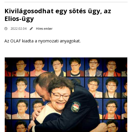
Kivilágosodhat egy sötés ügy, az
Elios-ügy
2022.02.04
Híres ember
Az OLAF kiadta a nyomozati anyagokat.