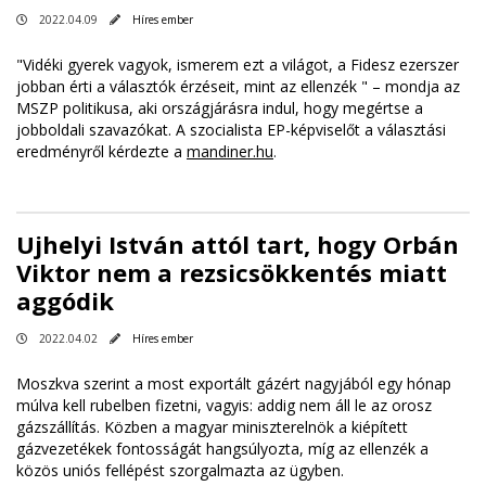
2022.04.09
Híres ember
"Vidéki gyerek vagyok, ismerem ezt a világot, a Fidesz ezerszer
jobban érti a választók érzéseit, mint az ellenzék " – mondja az
MSZP politikusa, aki országjárásra indul, hogy megértse a
jobboldali szavazókat. A szocialista EP-képviselőt a választási
eredményről kérdezte a
mandiner.hu
.
Ujhelyi István attól tart, hogy Orbán
Viktor nem a rezsicsökkentés miatt
aggódik
2022.04.02
Híres ember
Moszkva szerint a most exportált gázért nagyjából egy hónap
múlva kell rubelben fizetni, vagyis: addig nem áll le az orosz
gázszállítás. Közben a magyar miniszterelnök a kiépített
gázvezetékek fontosságát hangsúlyozta, míg az ellenzék a
közös uniós fellépést szorgalmazta az ügyben.