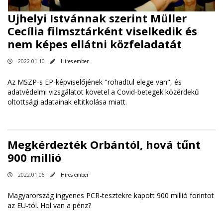
Ujhelyi Istvánnak szerint Müller
Cecília filmsztárként viselkedik és
nem képes ellátni közfeladatát
2022.01.10
Híres ember
Az MSZP-s EP-képviselőjének "rohadtul elege van", és
adatvédelmi vizsgálatot követel a Covid-betegek közérdekű
oltottsági adatainak eltitkolása miatt.
Megkérdezték Orbántól, hová tűnt
900 millió
2022.01.06
Híres ember
Magyarország ingyenes PCR-tesztekre kapott 900 millió forintot
az EU-tól. Hol van a pénz?