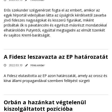
Erős szekunder szégyenérzet fogta el az embert, amikor az
egyik hírportál videójában látta az újságírók kérdéseitől zavarba
jövő fideszes nagyságokat és kisszerű figurákat, miként
próbáltak ők is pávatáncolni és egyrészt-másrészt mondatokkal
elhatárolódni Putyintól, egyúttal megtagadni az elmúlt tizenkét
év sajátos Kreml-barátságát.
A Fidesz leszavazta az EP határozatát
2022.03.10
Híres ember
A Fidesz elutasította az EP azon határozatát, amely az orosz és
kínai állami propagandával szembeni fellépést sürgeti
Orbán a hazánkat végtelenül
kiszolgáltatott pozícióba