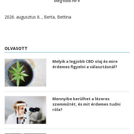
Még több hír
2026. augusztus 6. , Berta, Bettina
OLVASOTT
Melyik a legjobb CBD olaj és mire
érdemes figyelni a választásnál?
Mennyibe kerülhet a lézeres
szemműtét, és mit érdemes tudni
róla?