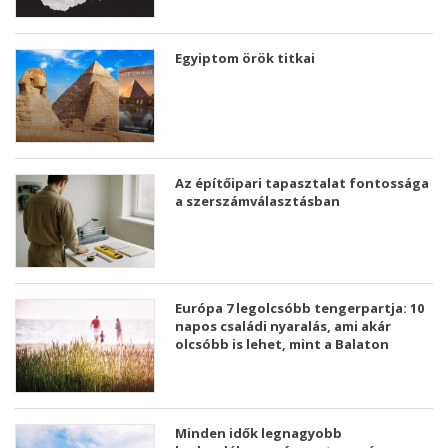
Egyiptom örök titkai
Az építőipari tapasztalat fontossága
a szerszámválasztásban
Európa 7 legolcsóbb tengerpartja: 10
napos családi nyaralás, ami akár
olcsóbb is lehet, mint a Balaton
Minden idők legnagyobb