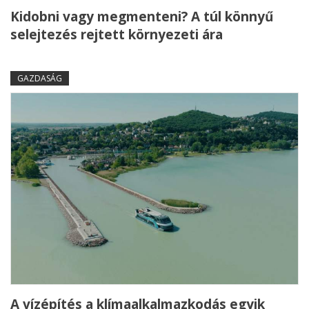
Kidobni vagy megmenteni? A túl könnyű
selejtezés rejtett környezeti ára
GAZDASÁG
A vízépítés a klímaalkalmazkodás egyik