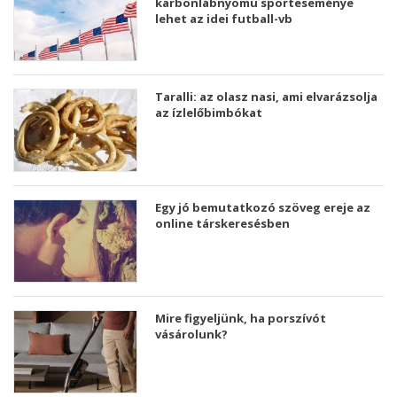
karbonlábnyomú sporteseménye
lehet az idei futball-vb
Taralli: az olasz nasi, ami elvarázsolja
az ízlelőbimbókat
Egy jó bemutatkozó szöveg ereje az
online társkeresésben
Mire figyeljünk, ha porszívót
vásárolunk?