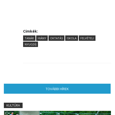
Címkék:
TANÁR
HIÁNY
OKTATÁS
ISKOLA
FELVÉTELI
NYUGDÍJ
TOVÁBBI HÍREK
(AKTÍV FÜL)
KULTÚRA