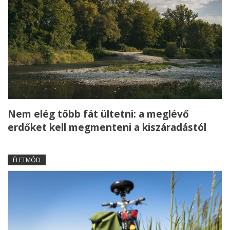
Nem elég több fát ültetni: a meglévő
erdőket kell megmenteni a kiszáradástól
ÉLETMÓD