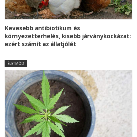
Kevesebb antibiotikum és
környezetterhelés, kisebb járványkockázat:
ezért számít az állatjólét
ÉLETMÓD