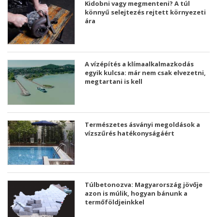
Kidobni vagy megmenteni? A túl
könnyű selejtezés rejtett környezeti
ára
A vízépítés a klímaalkalmazkodás
egyik kulcsa: már nem csak elvezetni,
megtartani is kell
Természetes ásványi megoldások a
vízszűrés hatékonyságáért
Túlbetonozva: Magyarország jövője
azon is múlik, hogyan bánunk a
termőföldjeinkkel