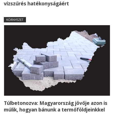
vízszűrés hatékonyságáért
KÖRNYEZET
Túlbetonozva: Magyarország jövője azon is
múlik, hogyan bánunk a termőföldjeinkkel