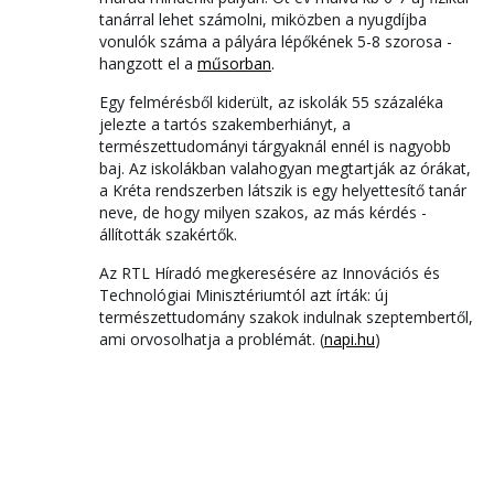
tanárral lehet számolni, miközben a nyugdíjba
vonulók száma a pályára lépőkének 5-8 szorosa -
hangzott el a
műsorban
.
Egy felmérésből kiderült, az iskolák 55 százaléka
jelezte a tartós szakemberhiányt, a
természettudományi tárgyaknál ennél is nagyobb
baj. Az iskolákban valahogyan megtartják az órákat,
a Kréta rendszerben látszik is egy helyettesítő tanár
neve, de hogy milyen szakos, az más kérdés -
állították szakértők.
Az RTL Híradó megkeresésére az Innovációs és
Technológiai Minisztériumtól azt írták: új
természettudomány szakok indulnak szeptembertől,
ami orvosolhatja a problémát. (
napi.hu
)