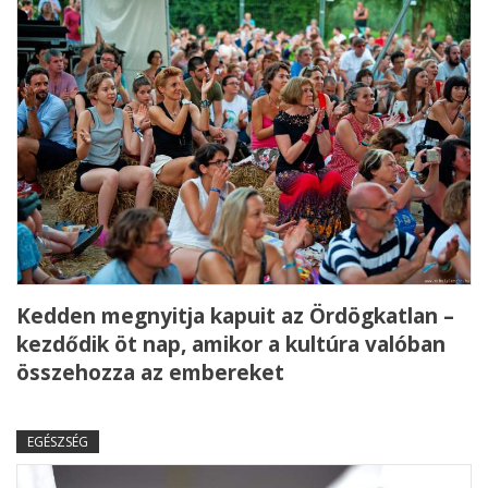
Kedden megnyitja kapuit az Ördögkatlan –
kezdődik öt nap, amikor a kultúra valóban
összehozza az embereket
EGÉSZSÉG