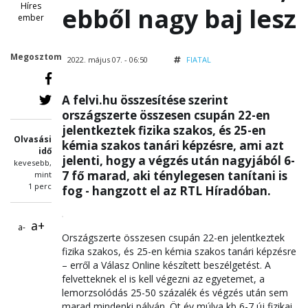
Híres
ebből nagy baj lesz
ember
Megosztom
2022. május 07. - 06:50
FIATAL
A felvi.hu összesítése szerint
országszerte összesen csupán 22-en
jelentkeztek fizika szakos, és 25-en
Olvasási
kémia szakos tanári képzésre, ami azt
idő
jelenti, hogy a végzés után nagyjából 6-
kevesebb,
7 fő marad, aki ténylegesen tanítani is
mint
1 perc
fog - hangzott el az RTL Híradóban.
a+
a-
Országszerte összesen csupán 22-en jelentkeztek
fizika szakos, és 25-en kémia szakos tanári képzésre
– erről a Válasz Online készített beszélgetést. A
felvetteknek el is kell végezni az egyetemet, a
lemorzsolódás 25-50 százalék és végzés után sem
marad mindenki pályán. Öt év múlva kb 6-7 új fizikai