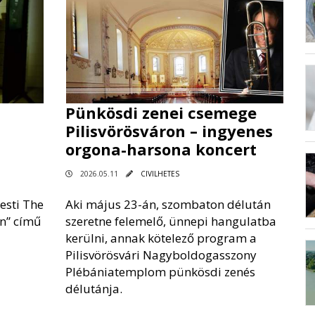
Pünkösdi zenei csemege
Pilisvörösváron – ingyenes
orgona-harsona koncert
2026.05.11
CIVILHETES
esti The
Aki május 23-án, szombaton délután
in” című
szeretne felemelő, ünnepi hangulatba
kerülni, annak kötelező program a
Pilisvörösvári Nagyboldogasszony
Plébániatemplom pünkösdi zenés
délutánja.