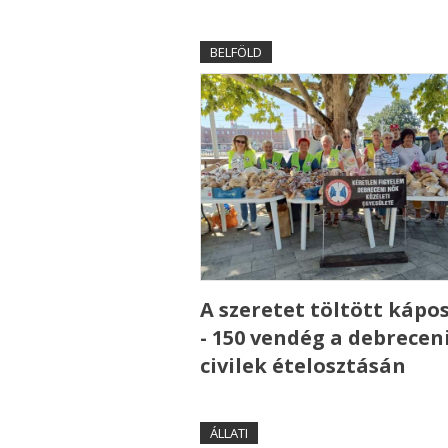
BELFÖLD
A szeretet töltött kápo
- 150 vendég a debrecen
civilek ételosztásán
ÁLLATI