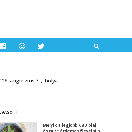
026. augusztus 7. , Ibolya
LVASOTT
Melyik a legjobb CBD olaj
és mire érdemes figyelni a