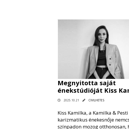
Megnyitotta saját
énekstúdióját Kiss Ka
2025.10.21
CIVILHETES
Kiss Kamilka, a Kamilka & Pesti
karizmatikus énekesnője nemc
színpadon mozog otthonosan,