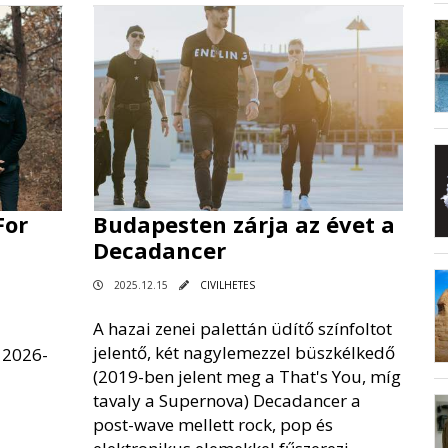
For
Budapesten zárja az évet a
Decadancer
2025.12.15
CIVILHETES
A hazai zenei palettán üdítő színfoltot
jelentő, két nagylemezzel büszkélkedő
a 2026-
(2019-ben jelent meg a That's You, míg
tavaly a Supernova) Decadancer a
post-wave mellett rock, pop és