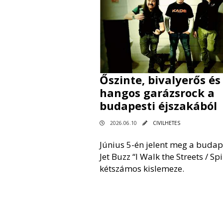
Őszinte, bivalyerős és
hangos garázsrock a
budapesti éjszakából
2026.06.10
CIVILHETES
Június 5-én jelent meg a budap
Jet Buzz “I Walk the Streets / Sp
kétszámos kislemeze.