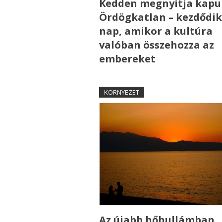
Kedden megnyitja kapui
Ördögkatlan – kezdődik
nap, amikor a kultúra
valóban összehozza az
embereket
KÖRNYEZET
Az újabb hőhullámban