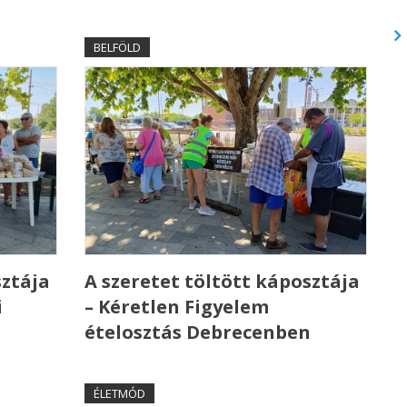
BELFÖLD
sztája
A szeretet töltött káposztája
i
– Kéretlen Figyelem
ételosztás Debrecenben
ÉLETMÓD