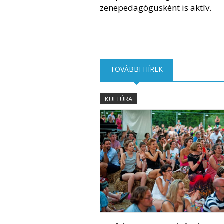
zenepedagógusként is aktív.
TOVÁBBI HÍREK
(AKTÍV FÜL)
KULTÚRA