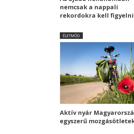
nemcsak a nappali
rekordokra kell figyelni
ÉLETMÓD
Aktív nyár Magyarorszá
egyszerű mozgásötlete