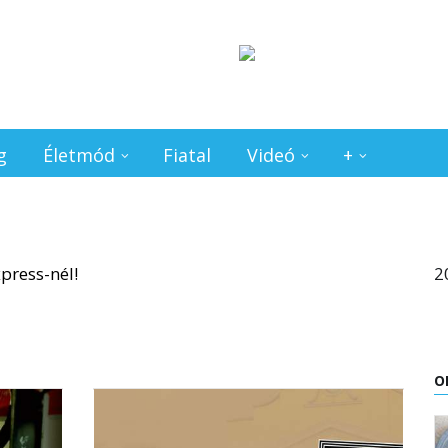
g
Életmód
Fiatal
Videó
+
2
O