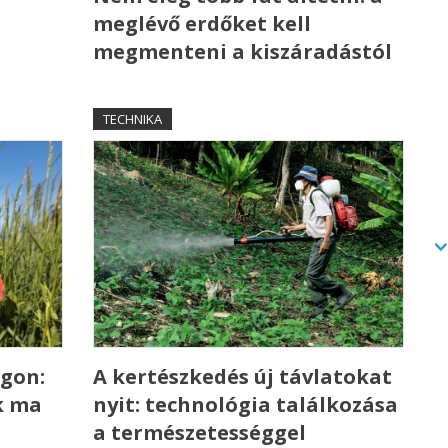
meglévő erdőket kell
megmenteni a kiszáradástól
TECHNIKA
gon:
A kertészkedés új távlatokat
k ma
nyit: technológia találkozása
a természetességgel