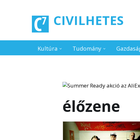
Ugrás a tartalomra
CIVILHETES
Kultúra
Tudomány
Gazdasá
élőzene