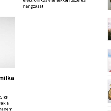
elektronikus elemekkel fűszerezi
hangzását.
milka
 Sikk
sak a
 hanem