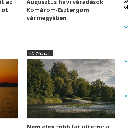
t az
Augusztus havi véradások
 öt
Komárom-Esztergom
vármegyében
KÖRNYEZET
Nem elég több fát ültetni: a