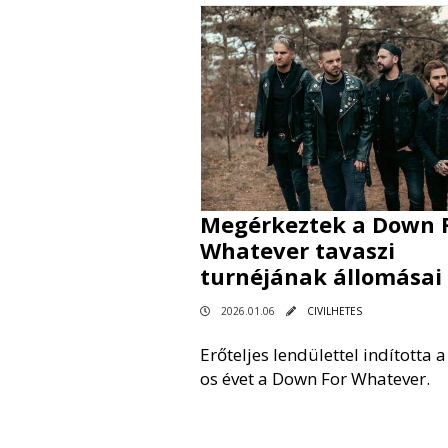
Megérkeztek a Down 
Whatever tavaszi
turnéjának állomásai
2026.01.06
CIVILHETES
Erőteljes lendülettel indította 
os évet a Down For Whatever.