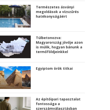
Természetes ásványi
megoldások a vízszűrés
hatékonyságáért
Túlbetonozva:
Magyarország jövője azon
is múlik, hogyan bánunk a
termőföldjeinkkel
Egyiptom örök titkai
Az építőipari tapasztalat
fontossága a
szerszámválasztásban