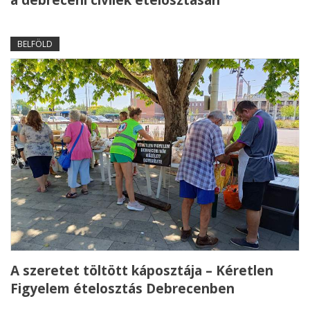
a debreceni civilek ételosztásán
BELFÖLD
A szeretet töltött káposztája – Kéretlen
Figyelem ételosztás Debrecenben