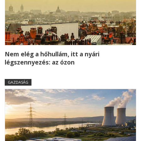
Nem elég a hőhullám, itt a nyári
légszennyezés: az ózon
GAZDASÁG