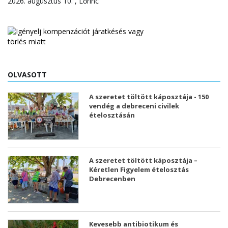
2026. augusztus 10. , Lőrinc
OLVASOTT
A szeretet töltött káposztája - 150
vendég a debreceni civilek
ételosztásán
A szeretet töltött káposztája –
Kéretlen Figyelem ételosztás
Debrecenben
Kevesebb antibiotikum és