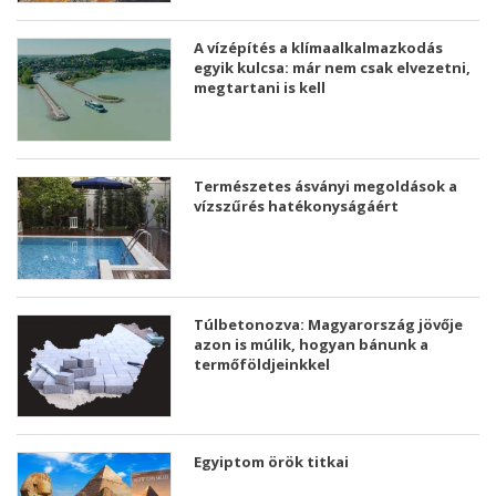
A vízépítés a klímaalkalmazkodás
egyik kulcsa: már nem csak elvezetni,
megtartani is kell
Természetes ásványi megoldások a
vízszűrés hatékonyságáért
Túlbetonozva: Magyarország jövője
azon is múlik, hogyan bánunk a
termőföldjeinkkel
Egyiptom örök titkai