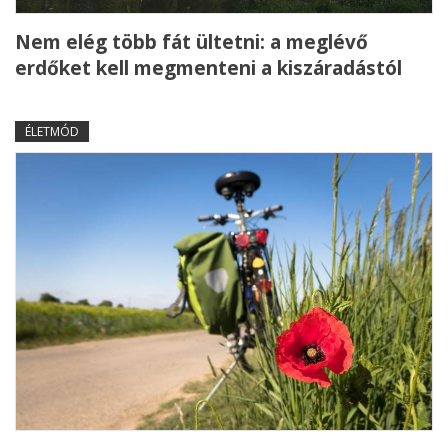
Nem elég több fát ültetni: a meglévő
erdőket kell megmenteni a kiszáradástól
ÉLETMÓD