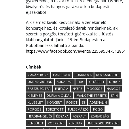
gyökereknél, a tiszta rock 'n' roll energiánál. Őszinte,
bivalyerős és hangos garázsrock a budapesti
éjszakából.
A kislemez kiváló kedvcsináló a zenekar élő
koncertjeihez, és kötelező darab mindenkinek, aki
szereti a pörgős, torzított gitárokkal teli, füstös
klubhangulatot. Június 19-én Budapesten a
Robotban less látható a banda:
https://www.facebook.com/events/2256953475128616
Címkék:
GARÁZSROCK
HARDROCK
PUNKROCK
ROCKANDROLL
UNDERGROUND
BUDAPEST
TRIÓ
GITÁRRIFF
DOBOK
BASSZUSGITÁR
ENERGIA
NYERS
MOCSKOS
HANGOS
KISLEMEZ
DUPLA A OLDAL
I WALK THE STREETS
SPIN
KLUBÉLET
KONCERT
ROBOT
S8
ADRENALIN
PÖRGŐS
TORZÍTOTT
FÜLBEMÁSZÓ
POGÓ
HEADBANGELÉS
ÉJSZAKA
ASZFALT
SZABADSÁG
LENDÜLET
ROCKZENE
ZENEKAR
UNDERGROUNDZENE