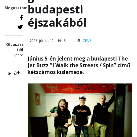
budapesti
Megosztom
éjszakából
2026. június 10. - 19:13
ZENE
Olvasási
idő
2perc
Június 5-én jelent meg a budapesti The
Jet Buzz “I Walk the Streets / Spin” című
kétszámos kislemeze.
a+
a-