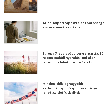
Az építőipari tapasztalat fontossága
a szerszámválasztásban
Európa 7 legolcsóbb tengerpartja: 10
napos családi nyaralás, ami akár
olcsóbb is lehet, mint a Balaton
Minden idők legnagyobb
karbonlábnyomú sporteseménye
lehet az idei futball-vb