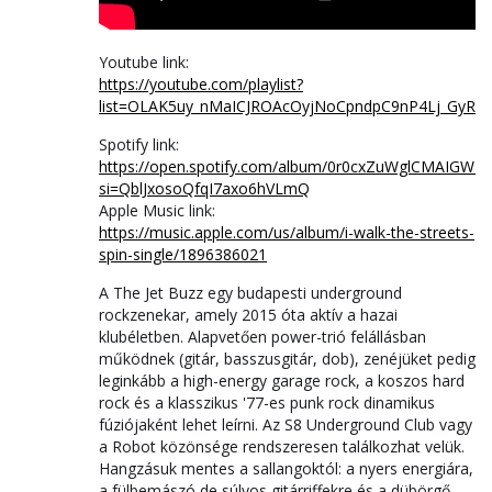
Youtube link:
https://youtube.com/playlist?
list=OLAK5uy_nMaICJROAcOyjNoCpndpC9nP4Lj_GyR
Spotify link:
https://open.spotify.com/album/0r0cxZuWglCMAIGW
si=QblJxosoQfqI7axo6hVLmQ
Apple Music link:
https://music.apple.com/us/album/i-walk-the-streets-
spin-single/1896386021
A The Jet Buzz egy budapesti underground
rockzenekar, amely 2015 óta aktív a hazai
klubéletben. Alapvetően power-trió felállásban
működnek (gitár, basszusgitár, dob), zenéjüket pedig
leginkább a high-energy garage rock, a koszos hard
rock és a klasszikus '77-es punk rock dinamikus
fúziójaként lehet leírni. Az S8 Underground Club vagy
a Robot közönsége rendszeresen találkozhat velük.
Hangzásuk mentes a sallangoktól: a nyers energiára,
a fülbemászó de súlyos gitárriffekre és a dübörgő