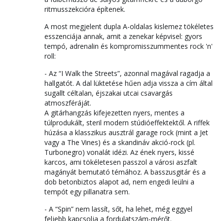
ritmusszekcióra építenek.
A most megjelent dupla A-oldalas kislemez tökéletes
esszenciája annak, amit a zenekar képvisel: gyors
tempó, adrenalin és kompromisszummentes rock 'n'
roll:
- Az “I Walk the Streets”, azonnal magával ragadja a
hallgatót. A dal lüktetése hűen adja vissza a cím által
sugallt céltalan, éjszakai utcai csavargás
atmoszféráját.
A gitárhangzás kifejezetten nyers, mentes a
túlprodukált, steril modern stúdióeffektektől. A riffek
húzása a klasszikus ausztrál garage rock (mint a Jet
vagy a The Vines) és a skandináv akció-rock (pl.
Turbonegro) vonalát idézi. Az ének nyers, kissé
karcos, ami tökéletesen passzol a városi aszfalt
magányát bemutató témához. A basszusgitár és a
dob betonbiztos alapot ad, nem engedi leülni a
tempót egy pillanatra sem.
- A “Spin” nem lassít, sőt, ha lehet, még eggyel
feljebb kapcsolja a fordulatszám-mérőt.