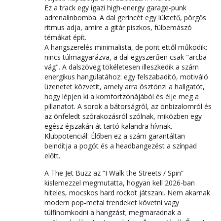
Ez a track egy igazi high-energy garage-punk
adrenalinbomba. A dal gerincét egy lüktető, pörgős
ritmus adja, amire a gitár piszkos, fülbemászó
témákat épít.
A hangszerelés minimalista, de pont ettől működik:
nincs túlmagyarázva, a dal egyszerűen csak "arcba
vág". A dalszöveg tökéletesen illeszkedik a szám
energikus hangulatához: egy felszabadító, motiváló
üzenetet közvetít, amely arra ösztönzi a hallgatót,
hogy lépjen ki a komfortzónájából és élje meg a
pillanatot. A sorok a bátorságról, az önbizalomról és
az önfeledt szórakozásról szólnak, miközben egy
egész éjszakán át tartó kalandra hívnak.
Klubpotenciál: Élőben ez a szám garantáltan
beindítja a pogót és a headbangezést a színpad
előtt.
A The Jet Buzz az “I Walk the Streets / Spin”
kislemezzel megmutatta, hogyan kell 2026-ban
hiteles, mocskos hard rockot játszani. Nem akarnak
modern pop-metal trendeket követni vagy
túlfinomkodni a hangzást; megmaradnak a