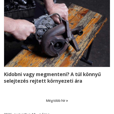
Kidobni vagy megmenteni? A túl könnyű
selejtezés rejtett környezeti ára
Még több hír