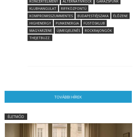
KONCERTÉLMÉNY
ALTERNATÍVROCK
GARÁZSPUNK
KLUBHANGULAT
RIFFKÖZPONTÚ
KOMPROMISSZUMMENTES
BUDAPESTIÉJSZAKA
ÉLŐZENE
HIGHENERGY
PUNKENERGIA
FÜSTÖSKLUB
MAGYARZENE
ÚJMEGJELENÉS
ROCKRAJONGÓK
THEJETBUZZ.
TOVÁBBI HÍREK
(AKTÍV FÜL)
ÉLETMÓD