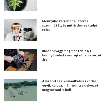
Mennyibe kerülhet a lézeres
szemműtét, és mit érdemes tudni
róla?
Kidobni vagy megmenteni? A túl
könnyű selejtezés rejtett környezeti
ára
A vízépítés a klímaalkalmazkodás
egyik kulcsa: már nem csak elvezetni,
megtartani is kell