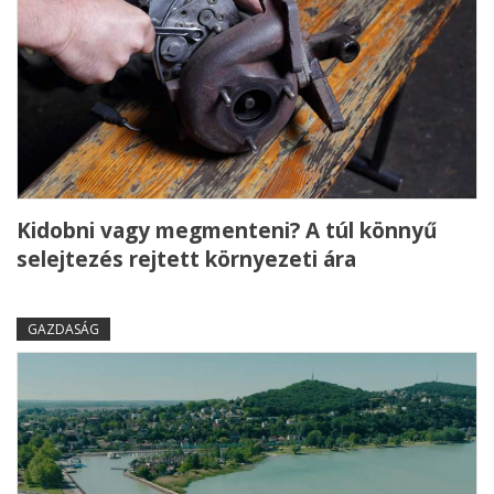
Kidobni vagy megmenteni? A túl könnyű
selejtezés rejtett környezeti ára
GAZDASÁG