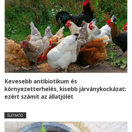
Kevesebb antibiotikum és
környezetterhelés, kisebb járványkockázat:
ezért számít az állatjólét
ÉLETMÓD