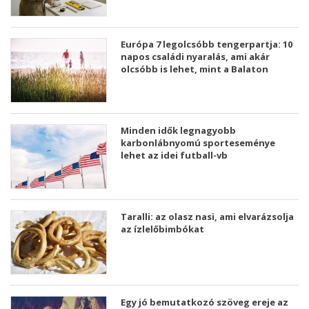
Európa 7 legolcsóbb tengerpartja: 10
napos családi nyaralás, ami akár
olcsóbb is lehet, mint a Balaton
Minden idők legnagyobb
karbonlábnyomú sporteseménye
lehet az idei futball-vb
Taralli: az olasz nasi, ami elvarázsolja
az ízlelőbimbókat
Egy jó bemutatkozó szöveg ereje az