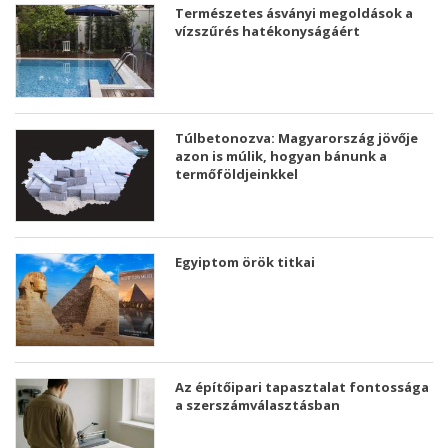
Természetes ásványi megoldások a
vízszűrés hatékonyságáért
Túlbetonozva: Magyarország jövője
azon is múlik, hogyan bánunk a
termőföldjeinkkel
Egyiptom örök titkai
Az építőipari tapasztalat fontossága
a szerszámválasztásban