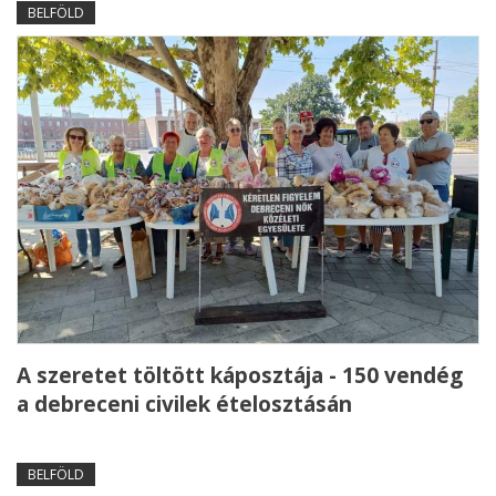
BELFÖLD
A szeretet töltött káposztája - 150 vendég
a debreceni civilek ételosztásán
BELFÖLD