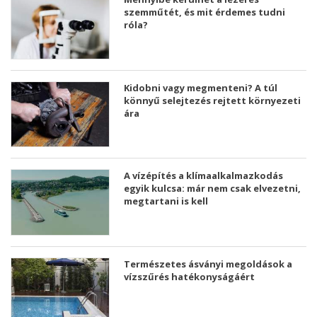
szemműtét, és mit érdemes tudni
róla?
Kidobni vagy megmenteni? A túl
könnyű selejtezés rejtett környezeti
ára
A vízépítés a klímaalkalmazkodás
egyik kulcsa: már nem csak elvezetni,
megtartani is kell
Természetes ásványi megoldások a
vízszűrés hatékonyságáért