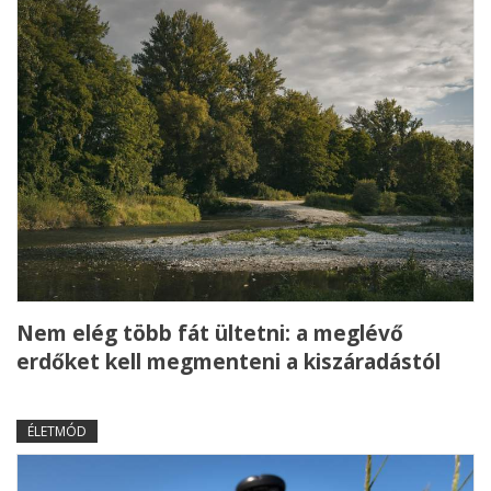
Nem elég több fát ültetni: a meglévő
erdőket kell megmenteni a kiszáradástól
ÉLETMÓD