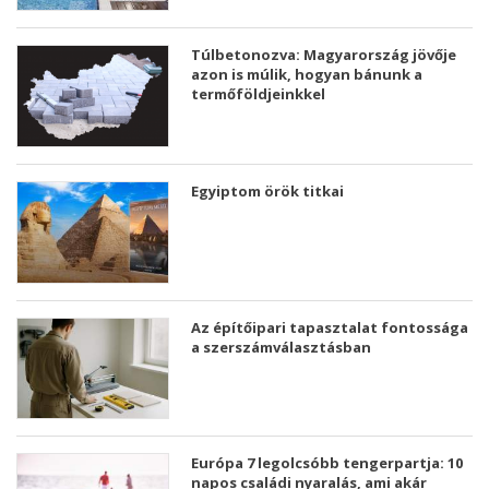
Túlbetonozva: Magyarország jövője
azon is múlik, hogyan bánunk a
termőföldjeinkkel
Egyiptom örök titkai
Az építőipari tapasztalat fontossága
a szerszámválasztásban
Európa 7 legolcsóbb tengerpartja: 10
napos családi nyaralás, ami akár