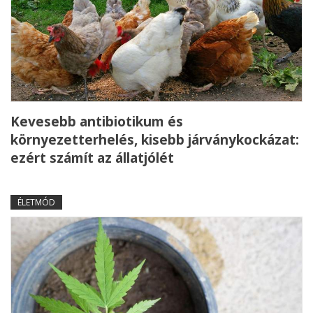
Kevesebb antibiotikum és
környezetterhelés, kisebb járványkockázat:
ezért számít az állatjólét
ÉLETMÓD