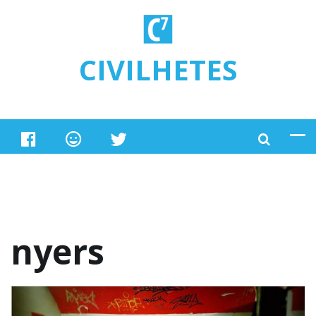
Ugrás a tartalomra
CIVILHETES
nyers