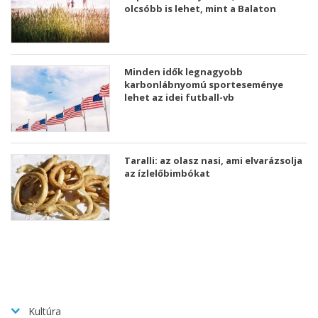
olcsóbb is lehet, mint a Balaton
Minden idők legnagyobb
karbonlábnyomú sporteseménye
lehet az idei futball-vb
Taralli: az olasz nasi, ami elvarázsolja
az ízlelőbimbókat
Kultúra