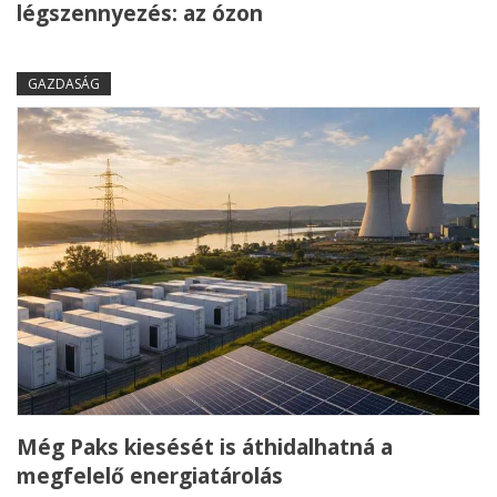
légszennyezés: az ózon
GAZDASÁG
Még Paks kiesését is áthidalhatná a
megfelelő energiatárolás