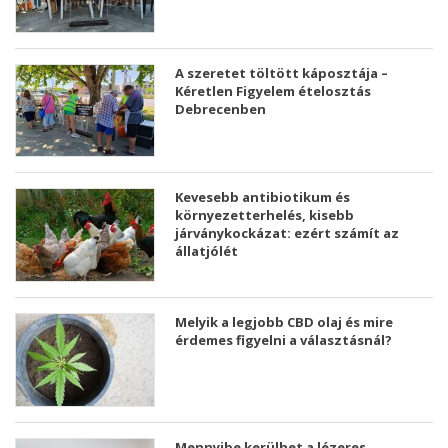
A szeretet töltött káposztája –
Kéretlen Figyelem ételosztás
Debrecenben
Kevesebb antibiotikum és
környezetterhelés, kisebb
járványkockázat: ezért számít az
állatjólét
Melyik a legjobb CBD olaj és mire
érdemes figyelni a választásnál?
Mennyibe kerülhet a lézeres