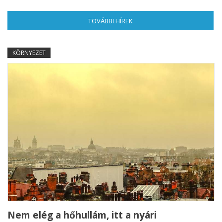
TOVÁBBI HÍREK
(AKTÍV FÜL)
KÖRNYEZET
Nem elég a hőhullám, itt a nyári