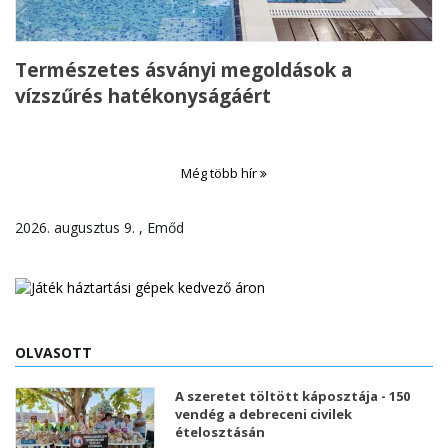
Természetes ásványi megoldások a
vízszűrés hatékonyságáért
Még több hír
2026. augusztus 9. , Emőd
OLVASOTT
A szeretet töltött káposztája - 150
vendég a debreceni civilek
ételosztásán