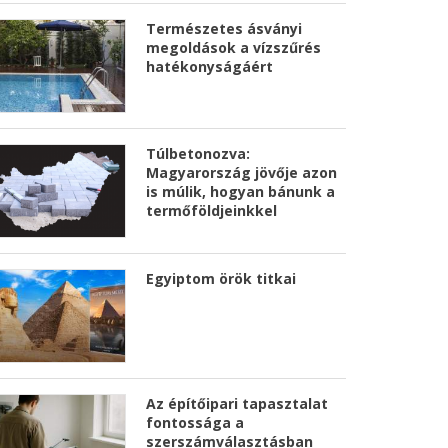
Természetes ásványi
megoldások a vízszűrés
hatékonyságáért
Túlbetonozva:
Magyarország jövője azon
is múlik, hogyan bánunk a
termőföldjeinkkel
Egyiptom örök titkai
Az építőipari tapasztalat
fontossága a
szerszámválasztásban