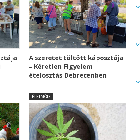
sztája
A szeretet töltött káposztája
i
– Kéretlen Figyelem
ételosztás Debrecenben
ÉLETMÓD