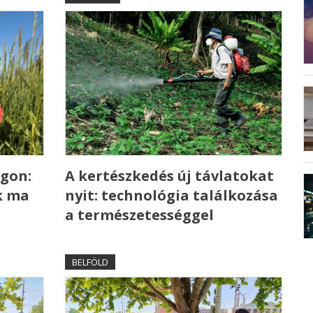
gon:
A kertészkedés új távlatokat
k ma
nyit: technológia találkozása
a természetességgel
BELFÖLD