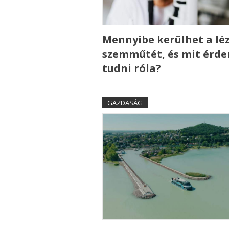
Mennyibe kerülhet a lé
szemműtét, és mit érd
tudni róla?
GAZDASÁG