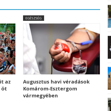
EGÉSZSÉG
t az
Augusztus havi véradások
 öt
Komárom-Esztergom
vármegyében