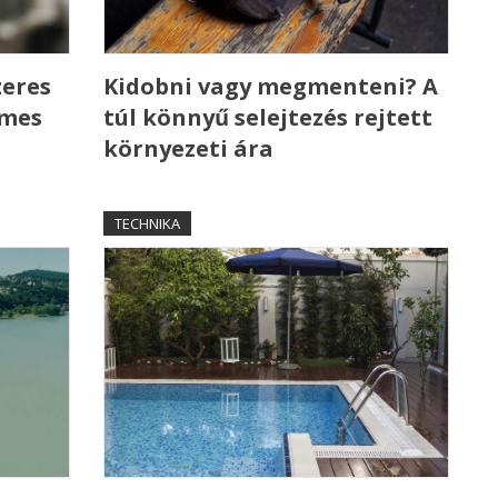
zeres
Kidobni vagy megmenteni? A
emes
túl könnyű selejtezés rejtett
környezeti ára
TECHNIKA