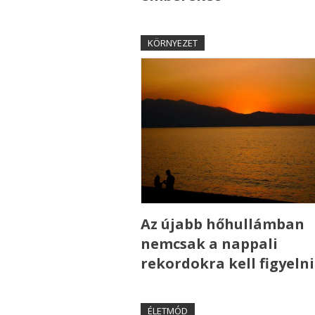
KÖRNYEZET
Az újabb hőhullámban
nemcsak a nappali
rekordokra kell figyelni
ÉLETMÓD