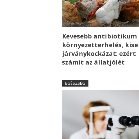
Kevesebb antibiotikum 
környezetterhelés, kis
járványkockázat: ezért
számít az állatjólét
EGÉSZSÉG