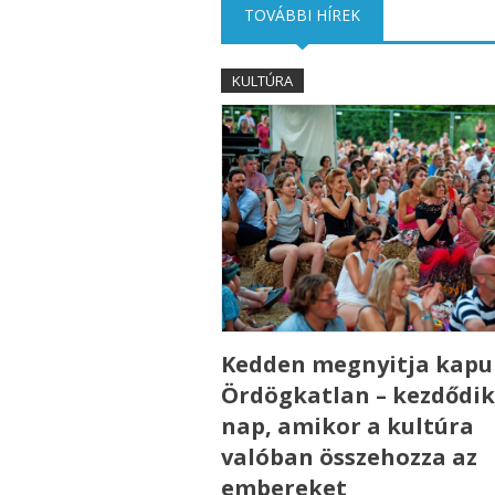
TOVÁBBI HÍREK
(AKTÍV FÜL)
KULTÚRA
Kedden megnyitja kapui
Ördögkatlan – kezdődik
nap, amikor a kultúra
valóban összehozza az
embereket