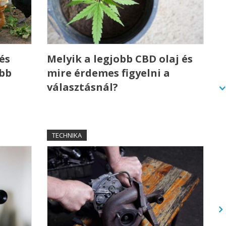
és
Melyik a legjobb CBD olaj és
ebb
mire érdemes figyelni a
választásnál?
TECHNIKA