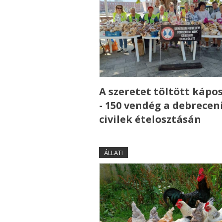
A szeretet töltött kápo
- 150 vendég a debrecen
civilek ételosztásán
ÁLLATI