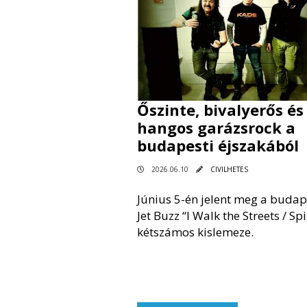
Őszinte, bivalyerős és
hangos garázsrock a
budapesti éjszakából
2026.06.10
CIVILHETES
Június 5-én jelent meg a budap
Jet Buzz “I Walk the Streets / Sp
kétszámos kislemeze.