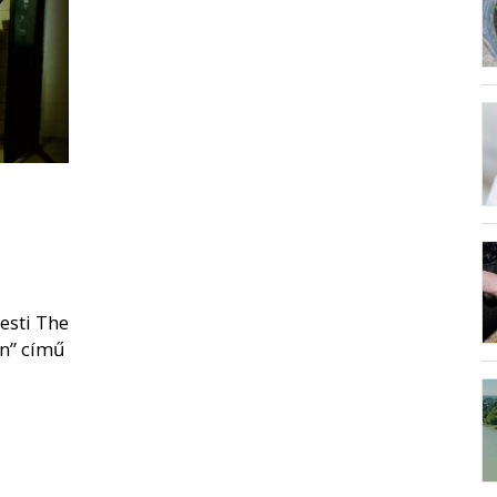
esti The
in” című