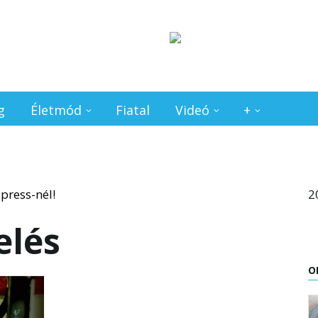
g
Életmód
Fiatal
Videó
+
2
elés
O