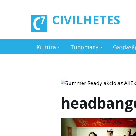
Ugrás a tartalomra
CIVILHETES
Kultúra
Tudomány
Gazdasá
headbang