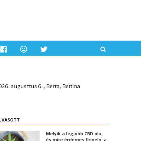
026. augusztus 6. , Berta, Bettina
LVASOTT
Melyik a legjobb CBD olaj
és mire érdemes figyelni a