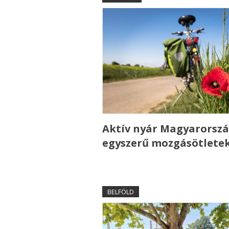
Aktív nyár Magyarorszá
egyszerű mozgásötlete
BELFÖLD